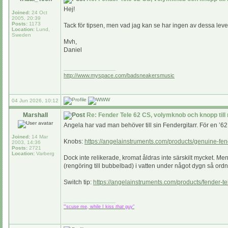
Hej!
Joined:
24 Oct
2005, 20:39
Posts:
1173
Tack för tipsen, men vad jag kan se har ingen av dessa lever
Location:
Lund,
Sweden
Mvh,
Daniel
_________________
http://www.myspace.com/badsneakersmusic
04 Jun 2026, 10:12
Marshall
Re: Fender Tele 62 CS, volymknob och knopp till
Angela har vad man behöver till sin Fendergitarr. För en ’6
Joined:
14 Mar
Knobs:
https://angelainstruments.com/products/genuine-fen
2003, 14:36
Posts:
2721
Location:
Varberg
Dock inte relikerade, kromat åldras inte särskilt mycket. Men
(rengöring till bubbelbad) i vatten under något dygn så ordna
Switch tip:
https://angelainstruments.com/products/fender-t
_________________
"'scuse me, while I kiss
that
guy"