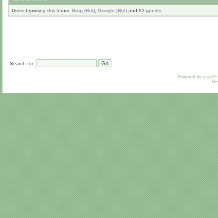
Users browsing this forum:
Bing [Bot]
,
Google [Bot]
and 92 guests
Search for:
Powered by
phpBB
De