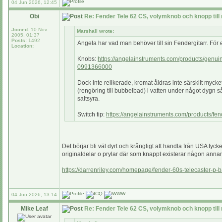
04 Jun 2026, 12:45
Obi
Re: Fender Tele 62 CS, volymknob och knopp till
Joined:
10 Nov
Marshall wrote:
2005, 01:37
Posts:
1492
Angela har vad man behöver till sin Fendergitarr. För 
Location:
Knobs:
https://angelainstruments.com/products/genuin
0991366000
Dock inte relikerade, kromat åldras inte särskilt mycke
(rengöring till bubbelbad) i vatten under något dygn så
saltsyra.
Switch tip:
https://angelainstruments.com/products/fen
Det börjar bli väl dyrt och krångligt att handla från USA ty
originaldelar o prylar där som knappt existerar någon anna
https://darrenriley.com/homepage/fender-60s-telecaster-
04 Jun 2026, 13:14
Mike Leaf
Re: Fender Tele 62 CS, volymknob och knopp till