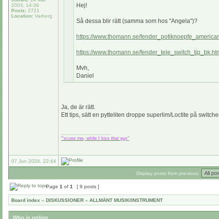
Hej!
2003, 14:36
Posts:
2721
Location:
Varberg
Så dessa blir rätt (samma som hos "Angela")?
https://www.thomann.se/fender_potiknoepfe_american
https://www.thomann.se/fender_tele_switch_tip_bk.ht
Mvh,
Daniel
Ja, de är rätt.
Ett tips, sätt en pytteliten droppe superlim/Loctite på swit
_________________
"'scuse me, while I kiss
that
guy"
07 Jun 2026, 22:44
Display posts from previous:
Page
1
of
1
[ 9 posts ]
Board index
»
DISKUSSIONER
»
ALLMÄNT MUSIK/INSTRUMENT
Who is online