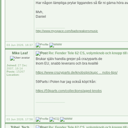
Har någon lämpliga prylar liggandes så får ni gärna höra av
Mvh,
Daniel
_________________
http://www.myspace.com/badsneakersmusic
03 Jun 2026, 16:37
Mike Leaf
Re: Fender Tele 62 CS, volymknob och knopp till
Brukar själv handla grejer på crazyparts.de
Inom EU, snabb leverans och bra kvalité
Joined:
27 Dec
2007, 16:14
Posts:
15267
https://www.crazyparts.de/knobs/pickupc ... nobs-tips/
Location:
59Parts i Polen har jag också köpt från:
https://59parts.com/collections/aged-knobs
_________________
03 Jun 2026, 17:56
Tribal_Tech
Re: Fender Tele 62 CS, volymknob och knopp till