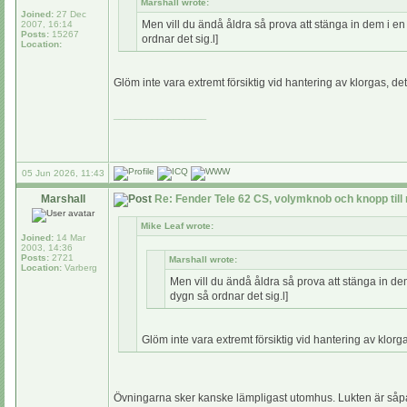
Marshall wrote:
Joined:
27 Dec
Men vill du ändå åldra så prova att stänga in dem i en 
2007, 16:14
Posts:
15267
ordnar det sig.l]
Location:
Glöm inte vara extremt försiktig vid hantering av klorgas, det ä
_________________
05 Jun 2026, 11:43
Marshall
Re: Fender Tele 62 CS, volymknob och knopp till
Mike Leaf wrote:
Joined:
14 Mar
2003, 14:36
Posts:
2721
Marshall wrote:
Location:
Varberg
Men vill du ändå åldra så prova att stänga in dem
dygn så ordnar det sig.l]
Glöm inte vara extremt försiktig vid hantering av klorgas,
Övningarna sker kanske lämpligast utomhus. Lukten är såpas