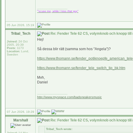
_________________
"'scuse me, while I kiss
that
guy"
05 Jun 2026, 15:19
Tribal_Tech
Re: Fender Tele 62 CS, volymknob och knopp till
Hej!
Joined:
24 Oct
2005, 20:39
Posts:
1173
Så dessa blir rätt (samma som hos "Angela")?
Location:
Lund,
Sweden
https://www.thomann.se/fender_potiknoepfe_american_tele
https://www.thomann.se/fender_tele_switch_tip_bk.htm
Mvh,
Daniel
_________________
http://www.myspace.com/badsneakersmusic
07 Jun 2026, 19:29
Marshall
Re: Fender Tele 62 CS, volymknob och knopp till
Tribal_Tech wrote:
Joined:
14 Mar