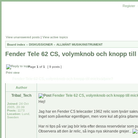
Register
View unanswered posts
|
View active topics
Board index
»
DISKUSSIONER
»
ALLMÄNT MUSIK/INSTRUMENT
Fender Tele 62 CS, volymknob och knopp till
Page
1
of
1
[ 9 posts ]
Print view
Fender Tele 62 CS, volymknob och knopp till mickväljare?
Author
Tribal_Tech
Fender Tele 62 CS, volymknob och knopp till mic
Hej!
Joined:
24 Oct
2005, 20:39
Posts:
1173
Jag har en Fender CS telecaster 1962 relic som tyvärr sakna
Location:
Lund,
Inget som påverkar egentligen, men vore kul att göra gitarre
Sweden
Har ni tips på var jag bör leta efter dessa reservdelar som pa
Observera att den är relic, så inga nya skinande grejer...