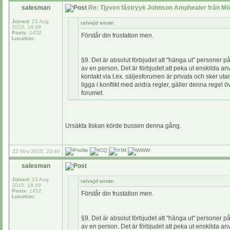
salesman
Re: Tjyven fåstryyk Johnson Amphealer från Mö
Joined:
23 Aug
ralvejd wrote:
2010, 18:49
Posts:
1452
Förstår din frustation men.
Location:
§9. Det är absolut förbjudet att "hänga ut" personer p
av en person. Det är förbjudet att peka ut enskilda a
kontakt via t.ex. säljesforumen är privata och sker ut
ligga i konflikt med andra regler, gäller denna rege
forumet.
Ursäkta Ilskan körde bussen denna gång.
22 Nov 2025, 20:40
salesman
Joined:
23 Aug
ralvejd wrote:
2010, 18:49
Posts:
1452
Förstår din frustation men.
Location:
§9. Det är absolut förbjudet att "hänga ut" personer p
av en person. Det är förbjudet att peka ut enskilda a