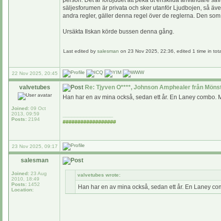
person. Det är förbjudet att peka ut enskilda användare såvä
säljesforumen är privata och sker utanför Ljudbojen, så äve
andra regler, gäller denna regel över de reglerna. Den so
Ursäkta Ilskan körde bussen denna gång.
Last edited by
salesman
on 23 Nov 2025, 22:36, edited 1 time in tota
22 Nov 2025, 20:45
valvetubes
Re: Tjyven O****, Johnson Amphealer från Möns
Han har en av mina också, sedan ett år. En Laney combo. Men
Joined:
09 Oct
2013, 09:59
_________________
Posts:
2194
##################
23 Nov 2025, 09:17
salesman
Joined:
23 Aug
valvetubes wrote:
2010, 18:49
Posts:
1452
Han har en av mina också, sedan ett år. En Laney comb
Location: