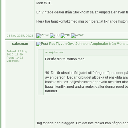
Men WTF...
En Vintage dealer ifrån Stockholm sa att Ampstealer även 
Flera har tagit kontakt med mig och berättat liknande histori
23 Nov 2025, 09:23
salesman
Re: Tjyven Owe Johnson Amphealer från Mönste
Joined:
23 Aug
ralvejd wrote:
2010, 18:49
Posts:
1452
Förstår din frustation men.
Location:
§9. Det är absolut förbjudet att "hänga ut" personer p
av en person. Det är förbjudet att peka ut enskilda a
kontakt via t.ex. säljesforumen är privata och sker ut
ligga i konflikt med andra regler, gäller denna rege
forumet.
Jag tonade ner inläggen. Om det inte räcker kan någon admi