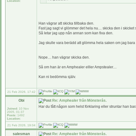
Location:
Han vägrar att skicka tillbaka den.
Fast jag sagt vi glömmer det hela nu.... skicka den i skicket
Så letar jag upp nån annan som kan fixa den.
Jag skulle vara berädd att glömma hela saken om jag bara fi
Nope.... han vägrar skicka den.
Så om han är en Amphealer elller Ampstealer....
Kan ni bedömma själv.
21 Feb 2026, 17:42
Obi
Re: Amphealer från Mönsterås.
Har du fått någon som helst förklaring eller struntar han bara
Joined:
10 Nov
2005, 01:37
Posts:
1492
Location:
21 Feb 2026, 19:04
salesman
Re: Amphealer från Mönsterås.