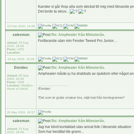
Kanske vi går ihop alla som skickat till mig med liknande
Det torde ta skruv...
23 Feb 2026, 14:59
salesman
Re: Amphealer från Mönsterås.
Fortfarande utan min Fender Tweed Pro Junior....
Joined:
23 Aug
2010, 18:49
Posts:
1452
Location:
26 Apr 2026, 15:09
Emnitec
Re: Amphealer från Mönsterås.
Amphealer måste ju ha drabbats av sjukdom eller något anna
Joined:
09 Sep
2004, 20:46
Posts:
1306
_________________
Location:
Näsåker -
/Emnitec
Home of Urkult!
*Det som är gratis smakar bra, stjäl mat från bordsgrannen*
28 May 2026, 16:57
salesman
Re: Amphealer från Mönsterås.
Jag har blivit kontaktad utav annat folk i liknande situation
Joined:
23 Aug
Som har berättat lite grann...
2010, 18:49