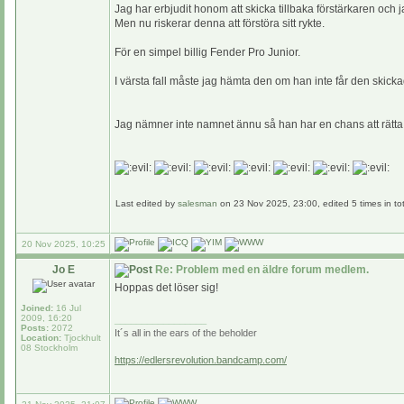
Jag har erbjudit honom att skicka tillbaka förstärkaren och
Men nu riskerar denna att förstöra sitt rykte.
För en simpel billig Fender Pro Junior.
I värsta fall måste jag hämta den om han inte får den skicka
Jag nämner inte namnet ännu så han har en chans att rätta 
Last edited by
salesman
on 23 Nov 2025, 23:00, edited 5 times in tot
20 Nov 2025, 10:25
Jo E
Re: Problem med en äldre forum medlem.
Hoppas det löser sig!
Joined:
16 Jul
2009, 16:20
_________________
Posts:
2072
It´s all in the ears of the beholder
Location:
Tjockhult
08 Stockholm
https://edlersrevolution.bandcamp.com/