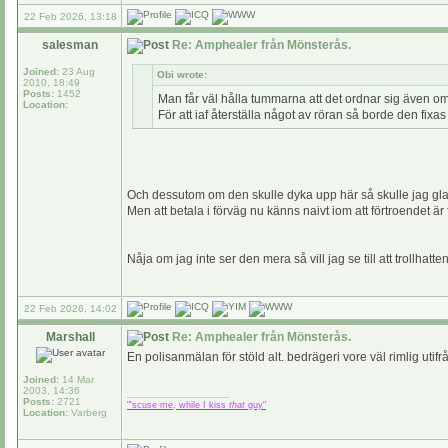
22 Feb 2026, 13:18
salesman
Re: Amphealer från Mönsterås.
Joined:
23 Aug
Obi wrote:
2010, 18:49
Posts:
1452
Man får väl hålla tummarna att det ordnar sig även om 
Location:
För att iaf återställa något av röran så borde den fixas 
Och dessutom om den skulle dyka upp här så skulle jag gla
Men att betala i förväg nu känns naivt iom att förtroendet är f
Nåja om jag inte ser den mera så vill jag se till att trollhatt
22 Feb 2026, 14:02
Marshall
Re: Amphealer från Mönsterås.
En polisanmälan för stöld alt. bedrägeri vore väl rimlig uti
Joined:
14 Mar
2003, 14:36
_________________
Posts:
2721
"'scuse me, while I kiss
that
guy"
Location:
Varberg