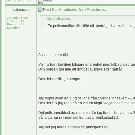
22 Feb 2026, 19:23
salesman
Re: Amphealer från Mönsterås.
Joined:
23 Aug
Marshall wrote:
2010, 18:49
Posts:
1452
En polisanmälan för stöld alt. bedrägeri vore väl riml
Location:
Absolut du har rätt.
Men vi har i familjen tidigare erfarenhet med folk som spru
Och polisen gör inte ett dyft det avskrivs efter nått år.
Och det var riktiga pengar.
Jag köpte även en King of Tone från Sverige för säkert 7-10
Och det fick jag reda på en var en rikgit skojjare som medvete
Det polisanmäldest och samma där jag fick ett brev om ca 2 
Så ja du har rätt men jag tror det är bortkastad tid.
Jag vet jag borde anmäla för principens skull.