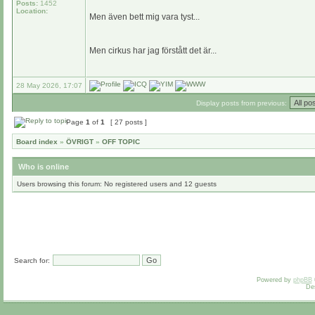
Posts:
1452
Location:
Men även bett mig vara tyst...
Men cirkus har jag förstått det är...
28 May 2026, 17:07
Display posts from previous:
Page
1
of
1
[ 27 posts ]
Board index
»
ÖVRIGT
»
OFF TOPIC
Who is online
Users browsing this forum: No registered users and 12 guests
Search for:
Powered by
phpBB
De