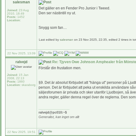
salesman
Det gäller en en Fender Pro Junior i Tweed.
Joined:
23 Aug
Den ser nästintill ny ut.
2010, 18:49
Posts:
1452
Location:
Snygg som fan....
Last edited by
salesman
on 23 Nov 2025, 22:35, edited 2 times in tot
22 Nov 2025, 13:09
ralvejd
Re: Tjyven Owe Johnson Amphealer från Mönste
Förstår din frustation men.
Joined:
15 Jan
2008, 22:13
Posts:
1860
§9. Det är absolut förbjudet att "hänga ut" personer på Lju
Location:
skaraborg
person. Det är förbjudet att peka ut enskilda användare såvä
säljesforumen är privata och sker utanför Ljudbojen, så äve
andra regler, gäller denna regel över de reglerna. Den so
_________________
ralvejd@pc010:~$
Generalist, kan inget om allt
22 Nov 2025, 19:51