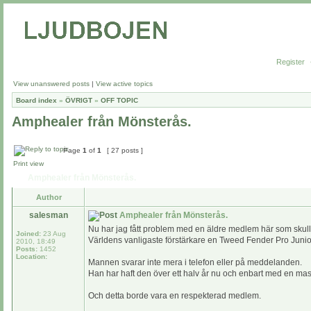
Register
View unanswered posts
|
View active topics
Board index
»
ÖVRIGT
»
OFF TOPIC
Amphealer från Mönsterås.
Page
1
of
1
[ 27 posts ]
Print view
Amphealer från Mönsterås.
Author
salesman
Amphealer från Mönsterås.
Nu har jag fått problem med en äldre medlem här som skulle
Joined:
23 Aug
Världens vanligaste förstärkare en Tweed Fender Pro Junio
2010, 18:49
Posts:
1452
Location:
Mannen svarar inte mera i telefon eller på meddelanden.
Han har haft den över ett halv år nu och enbart med en mas
Och detta borde vara en respekterad medlem.