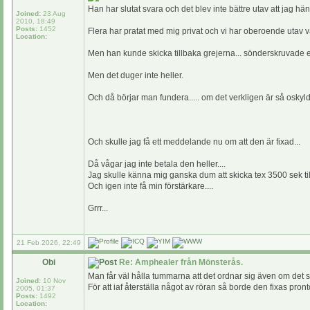
Han har slutat svara och det blev inte bättre utav att jag h
Joined:
23 Aug
2010, 18:49
Posts:
1452
Flera har pratat med mig privat och vi har oberoende utav 
Location:
Men han kunde skicka tillbaka grejerna... sönderskruvade ell
Men det duger inte heller.
Och då börjar man fundera..... om det verkligen är så oskyldi
Och skulle jag få ett meddelande nu om att den är fixad...
Då vågar jag inte betala den heller....
Jag skulle känna mig ganska dum att skicka tex 3500 sek til
Och igen inte få min förstärkare....
Grrr...
21 Feb 2026, 22:49
Obi
Re: Amphealer från Mönsterås.
Man får väl hålla tummarna att det ordnar sig även om det s
Joined:
10 Nov
För att iaf återställa något av röran så borde den fixas pronto 
2005, 01:37
Posts:
1492
Location: