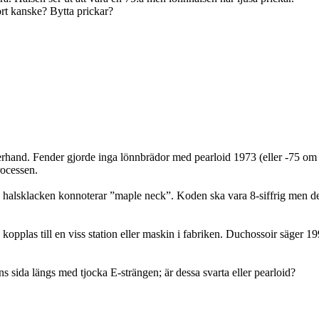
rt kanske? Bytta prickar?
efterhand. Fender gjorde inga lönnbrädor med pearloid 1973 (eller -75 om
rocessen.
 halsklacken konnoterar ”maple neck”. Koden ska vara 8-siffrig men de 2 f
kopplas till en viss station eller maskin i fabriken. Duchossoir säger 19
ns sida längs med tjocka E-strängen; är dessa svarta eller pearloid?