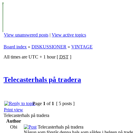
View unanswered posts
|
View active topics
Board index
»
DISKUSSIONER
»
VINTAGE
All times are UTC + 1 hour [
DST
]
Telecasterhals på tradera
Page
1
of
1
[ 5 posts ]
Print view
Telecasterhals på tradera
Author
Obi
Telecasterhals på tradera
Någon som förstår denna hals som såldes i helgen på trader