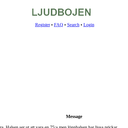
Register
•
FAQ
•
Search
•
Login
Message
a. Halsen ser ut att vara en 75:a men lönnhalsen har ljusa prickar.