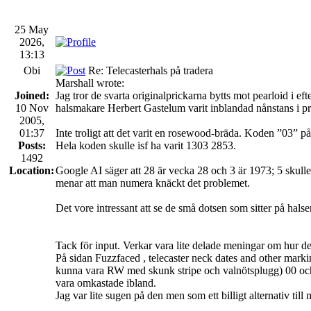
25 May
2026,
13:13
Obi
Re: Telecasterhals på tradera
Marshall wrote:
Joined:
Jag tror de svarta originalprickarna bytts mot pearloid i 
10 Nov
halsmakare Herbert Gastelum varit inblandad nånstans i p
2005,
01:37
Inte troligt att det varit en rosewood-bräda. Koden ”03” på
Posts:
Hela koden skulle isf ha varit 1303 2853.
1492
Location:
Google AI säger att 28 är vecka 28 och 3 är 1973; 5 skulle 
menar att man numera knäckt det problemet.
Det vore intressant att se de små dotsen som sitter på halse
Tack för input. Verkar vara lite delade meningar om hur de
På sidan Fuzzfaced , telecaster neck dates and other mark
kunna vara RW med skunk stripe och valnötsplugg) 00 och 01
vara omkastade ibland.
Jag var lite sugen på den men som ett billigt alternativ t