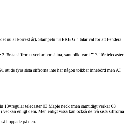
 det nu är korrekt år). Stämpeln ”HERB G.” talar väl för att Fenders
örsta siffrorna verkar bortslitna, sannolikt varit ”13” för telecaster.
91 att de fyra sista siffrorna inte har någon tolkbar innebörd men AI
 du 13=regular telecaster 03 Maple neck (men samtidigt verkar 03
i veckan enligt dem. Men enligt vissa kan också de två sista siffrorna
mt så hoppade på den.