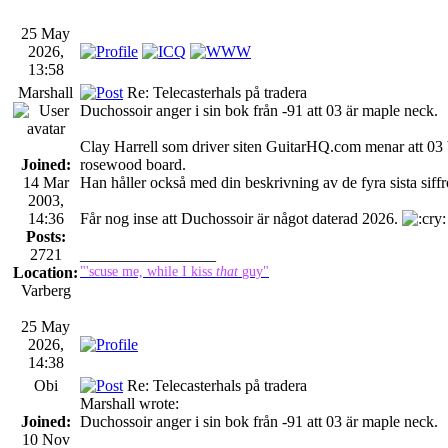
25 May
2026,
13:58
Marshall
Re: Telecasterhals på tradera
Duchossoir anger i sin bok från -91 att 03 är maple neck.
Clay Harrell som driver siten GuitarHQ.com menar att 03 
Joined:
rosewood board.
14 Mar
Han håller också med din beskrivning av de fyra sista siffr
2003,
14:36
Får nog inse att Duchossoir är något daterad 2026.
Posts:
2721
_________________
Location:
"'scuse me, while I kiss
that
guy"
Varberg
25 May
2026,
14:38
Obi
Re: Telecasterhals på tradera
Marshall wrote:
Joined:
Duchossoir anger i sin bok från -91 att 03 är maple neck.
10 Nov