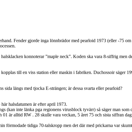
efterhand. Fender gjorde inga lönnbrädor med pearloid 1973 (eller -75 om
rocessen.
 halsklacken konnoterar ”maple neck”. Koden ska vara 8-siffrig men de 2 f
kopplas till en viss station eller maskin i fabriken. Duchossoir säger 19
ns sida längs med tjocka E-strängen; är dessa svarta eller pearloid?
 här halsdatumen är efter april 1973.
ings (kan inte länka pga regionens virusblock tyvärr) så säger man som
 är alltid RW . 28 skulle vara veckan, 5 året 75 och sista siffran dag 
ill min förmodade tidiga 70-talskropp men det där med prickarna var sku