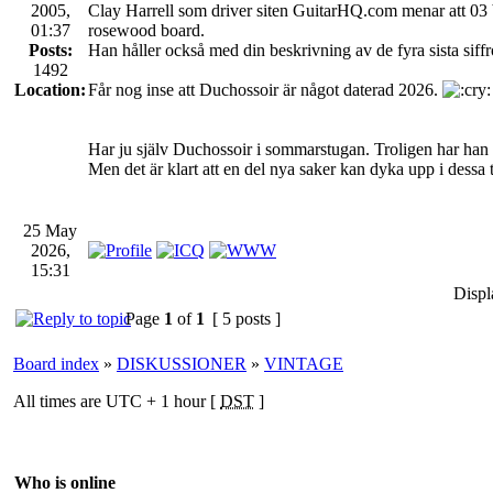
2005,
Clay Harrell som driver siten GuitarHQ.com menar att 03 
01:37
rosewood board.
Posts:
Han håller också med din beskrivning av de fyra sista siffr
1492
Location:
Får nog inse att Duchossoir är något daterad 2026.
Har ju själv Duchossoir i sommarstugan. Troligen har han 
Men det är klart att en del nya saker kan dyka upp i dessa 
25 May
2026,
15:31
Displ
Page
1
of
1
[ 5 posts ]
Board index
»
DISKUSSIONER
»
VINTAGE
All times are UTC + 1 hour [
DST
]
Who is online