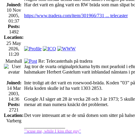
Joined:
Har det varit en gång varit en RW bräda som man slipat bo
10 Nov
2005,
https://www.tradera.com/item/301966/731 ... telecaster
01:37
Posts:
1492
Location:
25 May
2026,
11:20
Marshall
Re: Telecasterhals på tradera
Jag tror de svarta originalprickarna bytts mot pearloid i 
halsmakare Herbert Gastelum varit inblandad nånstans i p
Joined:
Inte troligt att det varit en rosewood-bräda. Koden ”03” på
14 Mar
Hela koden skulle isf ha varit 1303 2853.
2003,
14:36
Google AI säger att 28 är vecka 28 och 3 är 1973; 5 skulle 
Posts:
menar att man numera knäckt det problemet.
2721
Location:
Det vore intressant att se de små dotsen som sitter på halse
Varberg
_________________
"'scuse me, while I kiss
that
guy"