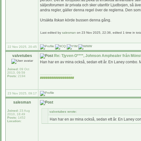
person. Det är förbjudet att peka ut enskilda användare såvä
säljesforumen är privata och sker utanför Ljudbojen, så äve
andra regler, gäller denna regel över de reglerna. Den so
Ursäkta Ilskan körde bussen denna gång.
Last edited by
salesman
on 23 Nov 2025, 22:36, edited 1 time in tota
22 Nov 2025, 20:45
valvetubes
Re: Tjyven O****, Johnson Amphealer från Möns
Han har en av mina också, sedan ett år. En Laney combo. Men
Joined:
09 Oct
2013, 09:59
_________________
Posts:
2194
##################
23 Nov 2025, 09:17
salesman
Joined:
23 Aug
valvetubes wrote:
2010, 18:49
Posts:
1452
Han har en av mina också, sedan ett år. En Laney comb
Location: