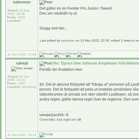
salesman
Det gäller en en Fender Pro Junior i Tweed.
Joined:
23 Aug
Den ser nästintill ny ut.
2010, 18:49
Posts:
1452
Location:
Snygg som fan....
Last edited by
salesman
on 23 Nov 2025, 22:35, edited 2 times in tot
22 Nov 2025, 13:09
ralvejd
Re: Tjyven Owe Johnson Amphealer från Mönste
Förstår din frustation men.
Joined:
15 Jan
2008, 22:13
Posts:
1860
§9. Det är absolut förbjudet att "hänga ut" personer på Lju
Location:
skaraborg
person. Det är förbjudet att peka ut enskilda användare såvä
säljesforumen är privata och sker utanför Ljudbojen, så äve
andra regler, gäller denna regel över de reglerna. Den so
_________________
ralvejd@pc010:~$
Generalist, kan inget om allt
22 Nov 2025, 19:51