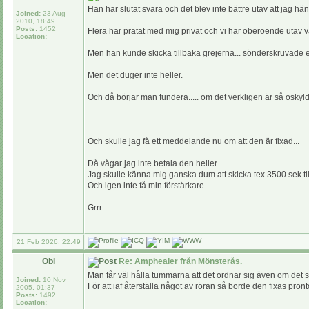
Han har slutat svara och det blev inte bättre utav att jag h
Joined:
23 Aug
2010, 18:49
Posts:
1452
Flera har pratat med mig privat och vi har oberoende utav 
Location:
Men han kunde skicka tillbaka grejerna... sönderskruvade ell
Men det duger inte heller.
Och då börjar man fundera..... om det verkligen är så oskyldi
Och skulle jag få ett meddelande nu om att den är fixad...
Då vågar jag inte betala den heller....
Jag skulle känna mig ganska dum att skicka tex 3500 sek til
Och igen inte få min förstärkare....
Grrr...
21 Feb 2026, 22:49
Obi
Re: Amphealer från Mönsterås.
Man får väl hålla tummarna att det ordnar sig även om det s
Joined:
10 Nov
För att iaf återställa något av röran så borde den fixas pronto 
2005, 01:37
Posts:
1492
Location: