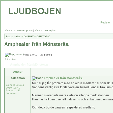
Register
View unanswered posts
|
View active topics
Board index
»
ÖVRIGT
»
OFF TOPIC
Amphealer från Mönsterås.
Page
1
of
1
[ 27 posts ]
Print view
Amphealer från Mönsterås.
Author
salesman
Amphealer från Mönsterås.
Nu har jag fått problem med en äldre medlem här som skulle
Joined:
23 Aug
Världens vanligaste förstärkare en Tweed Fender Pro Junio
2010, 18:49
Posts:
1452
Location:
Mannen svarar inte mera i telefon eller på meddelanden.
Han har haft den över ett halv år nu och enbart med en mas
Och detta borde vara en respekterad medlem.