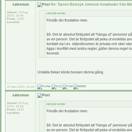
salesman
Re: Tjyven fåstryyk Johnson Amphealer från Mö
Joined:
23 Aug
ralvejd wrote:
2010, 18:49
Posts:
1452
Förstår din frustation men.
Location:
§9. Det är absolut förbjudet att "hänga ut" personer p
av en person. Det är förbjudet att peka ut enskilda a
kontakt via t.ex. säljesforumen är privata och sker ut
ligga i konflikt med andra regler, gäller denna rege
forumet.
Ursäkta Ilskan körde bussen denna gång.
22 Nov 2025, 20:40
salesman
Joined:
23 Aug
ralvejd wrote:
2010, 18:49
Posts:
1452
Förstår din frustation men.
Location:
§9. Det är absolut förbjudet att "hänga ut" personer p
av en person. Det är förbjudet att peka ut enskilda a