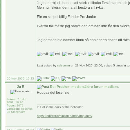
Jag har erbjudit honom att skicka tillbaka förstärkaren och
Men nu riskerar denna att förstöra sitt rykte.
För en simpel billig Fender Pro Junior.
I värsta fall måste jag hämta den om han inte får den skicka
Jag nämner inte namnet ännu så han har en chans att rätta 
Last edited by
salesman
on 23 Nov 2025, 23:00, edited 5 times in tot
20 Nov 2025, 10:25
Jo E
Re: Problem med en äldre forum medlem.
Hoppas det löser sig!
Joined:
16 Jul
2009, 16:20
_________________
Posts:
2072
It´s all in the ears of the beholder
Location:
Tjockhult
08 Stockholm
https://edlersrevolution.bandcamp.com/