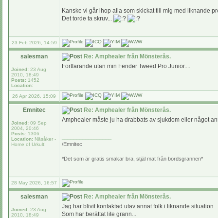
Kanske vi går ihop alla som skickat till mig med liknande
Det torde ta skruv...
23 Feb 2026, 14:59
salesman
Re: Amphealer från Mönsterås.
Fortfarande utan min Fender Tweed Pro Junior....
Joined:
23 Aug
2010, 18:49
Posts:
1452
Location:
26 Apr 2026, 15:09
Emnitec
Re: Amphealer från Mönsterås.
Amphealer måste ju ha drabbats av sjukdom eller något anna
Joined:
09 Sep
2004, 20:46
Posts:
1306
_________________
Location:
Näsåker -
/Emnitec
Home of Urkult!
*Det som är gratis smakar bra, stjäl mat från bordsgrannen*
28 May 2026, 16:57
salesman
Re: Amphealer från Mönsterås.
Jag har blivit kontaktad utav annat folk i liknande situation
Joined:
23 Aug
Som har berättat lite grann...
2010, 18:49