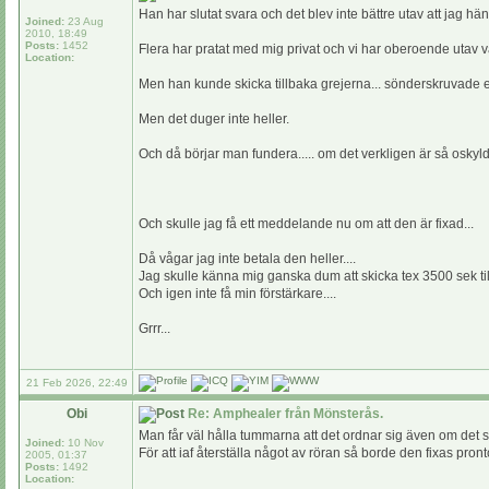
Han har slutat svara och det blev inte bättre utav att jag h
Joined:
23 Aug
2010, 18:49
Posts:
1452
Flera har pratat med mig privat och vi har oberoende utav 
Location:
Men han kunde skicka tillbaka grejerna... sönderskruvade ell
Men det duger inte heller.
Och då börjar man fundera..... om det verkligen är så oskyldi
Och skulle jag få ett meddelande nu om att den är fixad...
Då vågar jag inte betala den heller....
Jag skulle känna mig ganska dum att skicka tex 3500 sek til
Och igen inte få min förstärkare....
Grrr...
21 Feb 2026, 22:49
Obi
Re: Amphealer från Mönsterås.
Man får väl hålla tummarna att det ordnar sig även om det s
Joined:
10 Nov
För att iaf återställa något av röran så borde den fixas pronto 
2005, 01:37
Posts:
1492
Location: