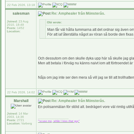
22 Feb 2026, 13:18
salesman
Re: Amphealer från Mönsterås.
Joined:
23 Aug
Obi wrote:
2010, 18:49
Posts:
1452
Man får väl hålla tummarna att det ordnar sig även om 
Location:
För att iaf återställa något av röran så borde den fixas 
Och dessutom om den skulle dyka upp här så skulle jag gla
Men att betala i förväg nu känns naivt iom att förtroendet är f
Nåja om jag inte ser den mera så vill jag se till att trollhatt
22 Feb 2026, 14:02
Marshall
Re: Amphealer från Mönsterås.
En polisanmälan för stöld alt. bedrägeri vore väl rimlig uti
Joined:
14 Mar
2003, 14:36
_________________
Posts:
2721
"'scuse me, while I kiss
that
guy"
Location:
Varberg