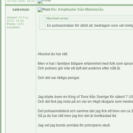
22 Feb 2026, 19:23
salesman
Re: Amphealer från Mönsterås.
Joined:
23 Aug
Marshall wrote:
2010, 18:49
Posts:
1452
En polisanmälan för stöld alt. bedrägeri vore väl riml
Location:
Absolut du har rätt.
Men vi har i familjen tidigare erfarenhet med folk som spru
Och polisen gör inte ett dyft det avskrivs efter nått år.
Och det var riktiga pengar.
Jag köpte även en King of Tone från Sverige för säkert 7-10
Och det fick jag reda på en var en rikgit skojjare som medvete
Det polisanmäldest och samma där jag fick ett brev om ca 2 
Så ja du har rätt men jag tror det är bortkastad tid.
Jag vet jag borde anmäla för principens skull.