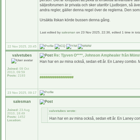
person. Det är förbjudet att peka ut enskilda användare såvä
säljesforumen är privata och sker utanför Ljudbojen, så äve
andra regler, gäller denna regel över de reglerna. Den so
Ursäkta Ilskan körde bussen denna gång.
Last edited by
salesman
on 23 Nov 2025, 22:36, edited 1 time in tota
22 Nov 2025, 20:45
valvetubes
Re: Tjyven O****, Johnson Amphealer från Möns
Han har en av mina också, sedan ett år. En Laney combo. Men
Joined:
09 Oct
2013, 09:59
_________________
Posts:
2193
##################
23 Nov 2025, 09:17
salesman
Joined:
23 Aug
valvetubes wrote:
2010, 18:49
Posts:
1452
Han har en av mina också, sedan ett år. En Laney comb
Location: