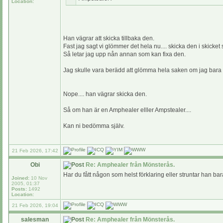
Location:
Han vägrar att skicka tillbaka den.
Fast jag sagt vi glömmer det hela nu.... skicka den i skicket
Så letar jag upp nån annan som kan fixa den.
Jag skulle vara berädd att glömma hela saken om jag bara fi
Nope.... han vägrar skicka den.
Så om han är en Amphealer elller Ampstealer....
Kan ni bedömma själv.
21 Feb 2026, 17:42
Obi
Re: Amphealer från Mönsterås.
Har du fått någon som helst förklaring eller struntar han bara
Joined:
10 Nov
2005, 01:37
Posts:
1492
Location:
21 Feb 2026, 19:04
salesman
Re: Amphealer från Mönsterås.