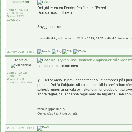
salesman
Det gäller en en Fender Pro Junior i Tweed.
Joined:
23 Aug
Den ser nästintill ny ut.
2010, 18:49
Posts:
1452
Location:
Snygg som fan....
Last edited by
salesman
on 23 Nov 2025, 22:35, edited 2 times in tot
22 Nov 2025, 13:09
ralvejd
Re: Tjyven Owe Johnson Amphealer från Mönste
Förstår din frustation men.
Joined:
15 Jan
2008, 22:13
Posts:
1860
§9. Det är absolut förbjudet att "hänga ut" personer på Lju
Location:
skaraborg
person. Det är förbjudet att peka ut enskilda användare såvä
säljesforumen är privata och sker utanför Ljudbojen, så äve
andra regler, gäller denna regel över de reglerna. Den so
_________________
ralvejd@pc010:~$
Generalist, kan inget om allt
22 Nov 2025, 19:51