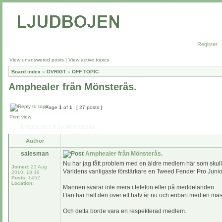
Register
View unanswered posts
|
View active topics
Board index
»
ÖVRIGT
»
OFF TOPIC
Amphealer från Mönsterås.
Page
1
of
1
[ 27 posts ]
Print view
Amphealer från Mönsterås.
Author
salesman
Amphealer från Mönsterås.
Nu har jag fått problem med en äldre medlem här som skulle
Joined:
23 Aug
Världens vanligaste förstärkare en Tweed Fender Pro Junio
2010, 18:49
Posts:
1452
Location:
Mannen svarar inte mera i telefon eller på meddelanden.
Han har haft den över ett halv år nu och enbart med en mas
Och detta borde vara en respekterad medlem.