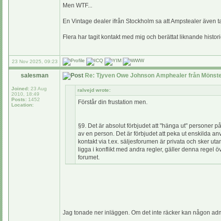
Men WTF...
En Vintage dealer ifrån Stockholm sa att Ampstealer även 
Flera har tagit kontakt med mig och berättat liknande histori
23 Nov 2025, 09:23
salesman
Re: Tjyven Owe Johnson Amphealer från Mönste
Joined:
23 Aug
ralvejd wrote:
2010, 18:49
Posts:
1452
Förstår din frustation men.
Location:
§9. Det är absolut förbjudet att "hänga ut" personer p
av en person. Det är förbjudet att peka ut enskilda a
kontakt via t.ex. säljesforumen är privata och sker ut
ligga i konflikt med andra regler, gäller denna rege
forumet.
Jag tonade ner inläggen. Om det inte räcker kan någon admi