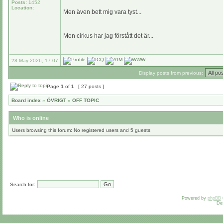
Posts:
1452
Location:
Men även bett mig vara tyst...
Men cirkus har jag förstått det är...
28 May 2026, 17:07
Display posts from previous:
Page
1
of
1
[ 27 posts ]
Board index
»
ÖVRIGT
»
OFF TOPIC
Who is online
Users browsing this forum: No registered users and 5 guests
Search for:
Powered by
phpBB
De