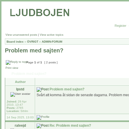
Register
View unanswered posts
|
View active topics
Board index
»
ÖVRIGT
»
ADMIN-FORUM
Problem med sajten?
Page
1
of
1
[ 2 posts ]
Print view
Problem med sajten?
Author
lpstd
Problem med sajten?
Svårt att komma åt sidan de senaste dagarna. Problem me
Joined:
29 Apr
2010, 13:47
Posts:
2765
Location:
Sthlm
14 Sep 2025, 13:03
ralvejd
Re: Problem med sajten?