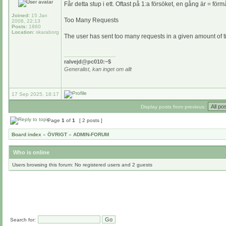
Får detta stup i ett. Oftast på 1:a försöket, en gång är = fö
Joined:
15 Jan
Too Many Requests
2008, 22:13
Posts:
1860
Location:
skaraborg
The user has sent too many requests in a given amount of t
_________________
ralvejd@pc010:~$
Generalist, kan inget om allt
17 Sep 2025, 18:17
Display posts from previous:
Page
1
of
1
[ 2 posts ]
Board index
»
ÖVRIGT
»
ADMIN-FORUM
Who is online
Users browsing this forum: No registered users and 2 guests
Search for: