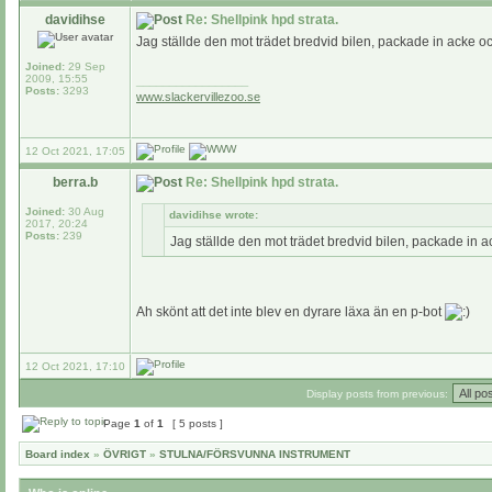
davidihse
Re: Shellpink hpd strata.
Jag ställde den mot trädet bredvid bilen, packade in acke 
Joined:
29 Sep
2009, 15:55
_________________
Posts:
3293
www.slackervillezoo.se
12 Oct 2021, 17:05
berra.b
Re: Shellpink hpd strata.
Joined:
30 Aug
davidihse wrote:
2017, 20:24
Posts:
239
Jag ställde den mot trädet bredvid bilen, packade in 
Ah skönt att det inte blev en dyrare läxa än en p-bot
12 Oct 2021, 17:10
Display posts from previous:
Page
1
of
1
[ 5 posts ]
Board index
»
ÖVRIGT
»
STULNA/FÖRSVUNNA INSTRUMENT