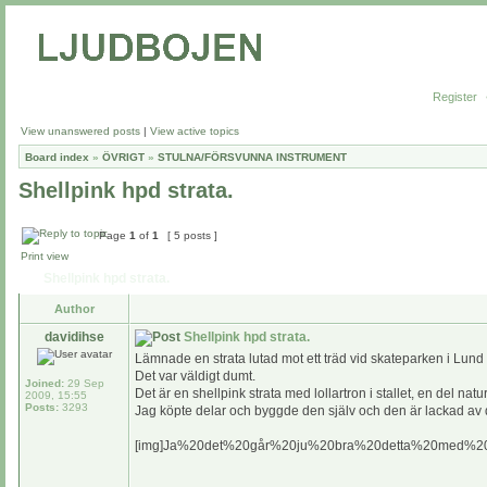
Register
View unanswered posts
|
View active topics
Board index
»
ÖVRIGT
»
STULNA/FÖRSVUNNA INSTRUMENT
Shellpink hpd strata.
Page
1
of
1
[ 5 posts ]
Print view
Shellpink hpd strata.
Author
davidihse
Shellpink hpd strata.
Lämnade en strata lutad mot ett träd vid skateparken i Lund
Det var väldigt dumt.
Joined:
29 Sep
Det är en shellpink strata med lollartron i stallet, en del nat
2009, 15:55
Posts:
3293
Jag köpte delar och byggde den själv och den är lackad av d
[img]Ja%20det%20går%20ju%20bra%20detta%20med%20at
_________________