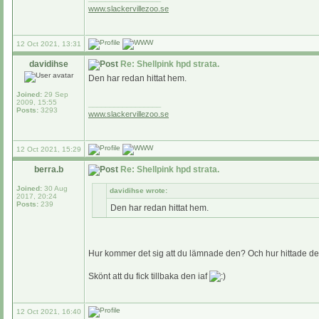
www.slackervillezoo.se
12 Oct 2021, 13:31
davidihse
Re: Shellpink hpd strata.
Den har redan hittat hem.
Joined:
29 Sep
2009, 15:55
_________________
Posts:
3293
www.slackervillezoo.se
12 Oct 2021, 15:29
berra.b
Re: Shellpink hpd strata.
Joined:
30 Aug
davidihse wrote:
2017, 20:24
Posts:
239
Den har redan hittat hem.
Hur kommer det sig att du lämnade den? Och hur hittade d
Skönt att du fick tillbaka den iaf
12 Oct 2021, 16:40