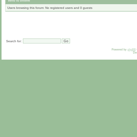
Who is online
Users browsing this forum: No registered users and 0 guests
Search for:
Powered by
phpBB
De