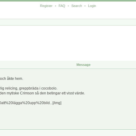
Register
•
FAQ
•
Search
•
Login
Message
 och åkte hem.
urlig relicing, greppbräda i cocobolo.
en mytiske Crimson så den betingar ett visst värde.
t%20lägga%20upp%20bild...[/img]