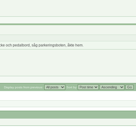
acke och pedalbord, såg parkeringsboten, åkte hem.
Display posts from previous:
Sort by