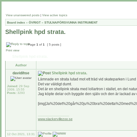
View unanswered posts
|
View active topics
Board index
»
ÖVRIGT
»
STULNA/FÖRSVUNNA INSTRUMENT
Shellpink hpd strata.
Page
1
of
1
[ 5 posts ]
Print view
Shellpink hpd strata.
Author
davidihse
Shellpink hpd strata.
Lämnade en strata lutad mot ett träd vid skateparken i Lund
Det var väldigt dumt.
Joined:
29 Sep
Det är en shellpink strata med lollartron i stallet, en del nat
2009, 15:55
Posts:
3293
Jag köpte delar och byggde den själv och den är lackad av d
[img]Ja%20det%20går%20ju%20bra%20detta%20med%20at
_________________
www.slackervillezoo.se
12 Oct 2021, 13:31