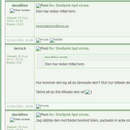
davidihse
Re: Shellpink hpd strata.
Den har redan hittat hem.
Joined:
29 Sep
2009, 15:55
_________________
Posts:
3293
www.slackervillezoo.se
12 Oct 2021, 15:29
berra.b
Re: Shellpink hpd strata.
Joined:
30 Aug
davidihse wrote:
2017, 20:24
Posts:
239
Den har redan hittat hem.
Hur kommer det sig att du lämnade den? Och hur hittade d
Skönt att du fick tillbaka den iaf
12 Oct 2021, 16:40
davidihse
Re: Shellpink hpd strata.
Jag ställde den mot trädet bredvid bilen, packade in acke 
Joined:
29 Sep