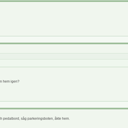
en hem igen?
och pedalbord, såg parkeringsboten, åkte hem.