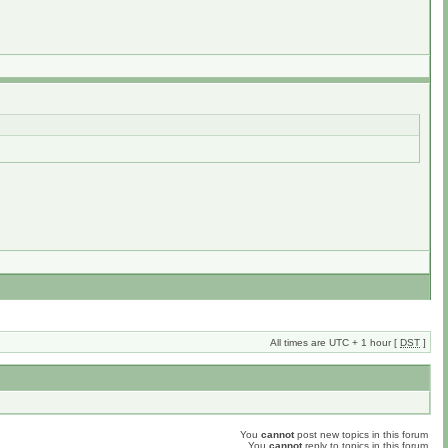
All times are UTC + 1 hour [
DST
]
You
cannot
post new topics in this forum
You
cannot
reply to topics in this forum