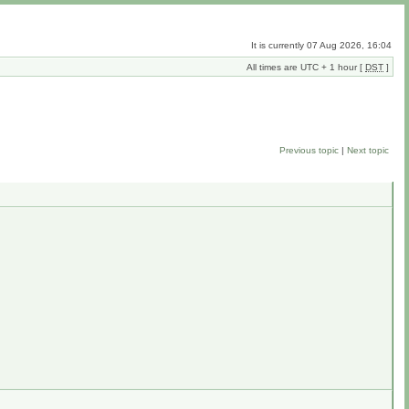
It is currently 07 Aug 2026, 16:04
All times are UTC + 1 hour [
DST
]
Previous topic
|
Next topic