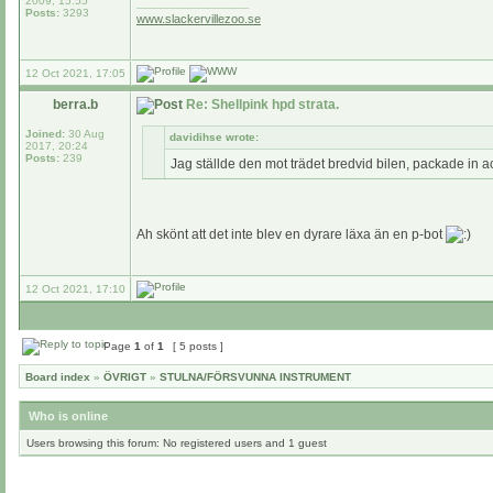
2009, 15:55
_________________
Posts:
3293
www.slackervillezoo.se
12 Oct 2021, 17:05
berra.b
Re: Shellpink hpd strata.
Joined:
30 Aug
davidihse wrote:
2017, 20:24
Posts:
239
Jag ställde den mot trädet bredvid bilen, packade in 
Ah skönt att det inte blev en dyrare läxa än en p-bot
12 Oct 2021, 17:10
Page
1
of
1
[ 5 posts ]
Board index
»
ÖVRIGT
»
STULNA/FÖRSVUNNA INSTRUMENT
Who is online
Users browsing this forum: No registered users and 1 guest