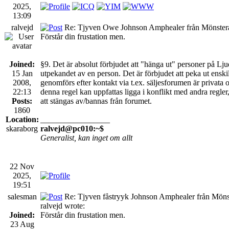
2025,
13:09
ralvejd
Re: Tjyven Owe Johnson Amphealer från Mönster
Förstår din frustation men.
Joined:
§9. Det är absolut förbjudet att "hänga ut" personer på Lju
15 Jan
utpekandet av en person. Det är förbjudet att peka ut ensk
2008,
genomförs efter kontakt via t.ex. säljesforumen är privata 
22:13
denna regel kan uppfattas ligga i konflikt med andra regl
Posts:
att stängas av/bannas från forumet.
1860
Location:
_________________
skaraborg
ralvejd@pc010:~$
Generalist, kan inget om allt
22 Nov
2025,
19:51
salesman
Re: Tjyven fåstryyk Johnson Amphealer från Möns
ralvejd wrote:
Joined:
Förstår din frustation men.
23 Aug