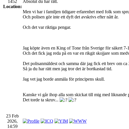
1452
Absolut du har rätt.
Location:
Men vi har i familjen tidigare erfarenhet med folk som sp
Och polisen gör inte ett dyft det avskrivs efter nått år.
Och det var riktiga pengar.
Jag köpte även en King of Tone från Sverige för säkert 7-1
Och det fick jag reda på en var en rikgit skojjare som medv
Det polisanmäldest och samma där jag fick ett brev om ca 2
Så ja du har rätt men jag tror det är bortkastad tid.
Jag vet jag borde anmäla för principens skull.
Kanske vi går ihop alla som skickat till mig med liknand
Det torde ta skruv...
23 Feb
2026,
14:59