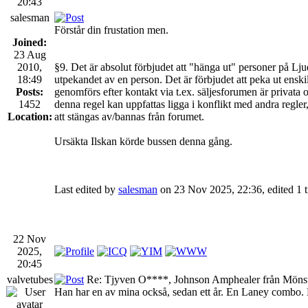
20:43
salesman
Förstår din frustation men.
Joined:
23 Aug
2010,
§9. Det är absolut förbjudet att "hänga ut" personer på Lju
18:49
utpekandet av en person. Det är förbjudet att peka ut ensk
Posts:
genomförs efter kontakt via t.ex. säljesforumen är privata 
1452
denna regel kan uppfattas ligga i konflikt med andra regl
Location:
att stängas av/bannas från forumet.
Ursäkta Ilskan körde bussen denna gång.
Last edited by
salesman
on 23 Nov 2025, 22:36, edited 1 ti
22 Nov
2025,
20:45
valvetubes
Re: Tjyven O****, Johnson Amphealer från Mönst
Han har en av mina också, sedan ett år. En Laney combo. Me