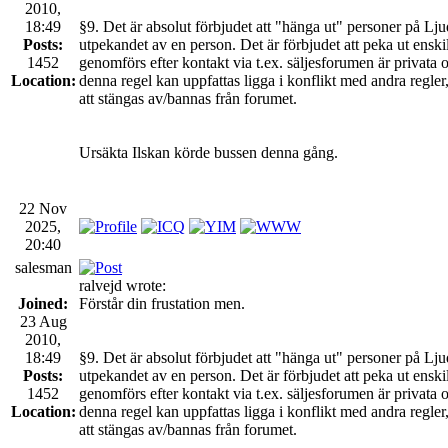
2010,
18:49
§9. Det är absolut förbjudet att "hänga ut" personer på Lju
Posts:
utpekandet av en person. Det är förbjudet att peka ut ensk
1452
genomförs efter kontakt via t.ex. säljesforumen är privata 
Location:
denna regel kan uppfattas ligga i konflikt med andra regl
att stängas av/bannas från forumet.
Ursäkta Ilskan körde bussen denna gång.
22 Nov
2025,
20:40
salesman
ralvejd wrote:
Joined:
Förstår din frustation men.
23 Aug
2010,
18:49
§9. Det är absolut förbjudet att "hänga ut" personer på Lju
Posts:
utpekandet av en person. Det är förbjudet att peka ut ensk
1452
genomförs efter kontakt via t.ex. säljesforumen är privata 
Location:
denna regel kan uppfattas ligga i konflikt med andra regl
att stängas av/bannas från forumet.