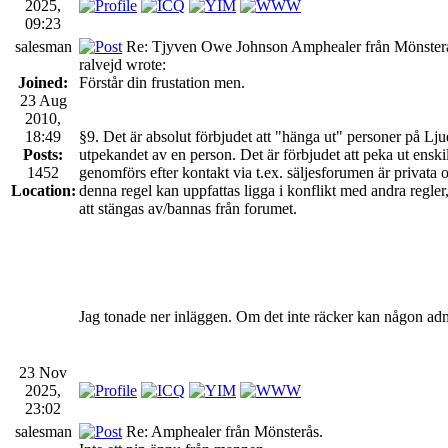
2025,
09:23
salesman
Re: Tjyven Owe Johnson Amphealer från Mönster
ralvejd wrote:
Joined:
Förstår din frustation men.
23 Aug
2010,
18:49
§9. Det är absolut förbjudet att "hänga ut" personer på Lju
Posts:
utpekandet av en person. Det är förbjudet att peka ut ensk
1452
genomförs efter kontakt via t.ex. säljesforumen är privata 
Location:
denna regel kan uppfattas ligga i konflikt med andra regl
att stängas av/bannas från forumet.
Jag tonade ner inläggen. Om det inte räcker kan någon admi
23 Nov
2025,
23:02
salesman
Re: Amphealer från Mönsterås.