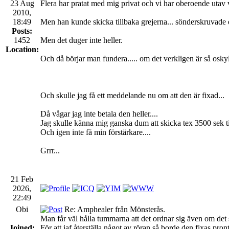
23 Aug
Flera har pratat med mig privat och vi har oberoende utav
2010,
18:49
Men han kunde skicka tillbaka grejerna... sönderskruvade el
Posts:
1452
Men det duger inte heller.
Location:
Och då börjar man fundera..... om det verkligen är så oskyl
Och skulle jag få ett meddelande nu om att den är fixad...
Då vågar jag inte betala den heller....
Jag skulle känna mig ganska dum att skicka tex 3500 sek t
Och igen inte få min förstärkare....
Grrr...
21 Feb
2026,
22:49
Obi
Re: Amphealer från Mönsterås.
Man får väl hålla tummarna att det ordnar sig även om det 
Joined:
För att iaf återställa något av röran så borde den fixas pronto