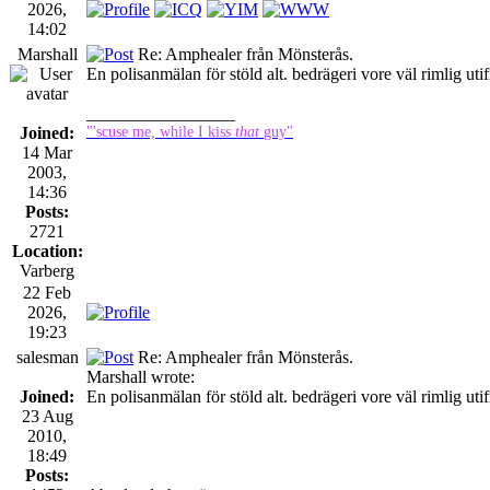
2026,
14:02
Marshall
Re: Amphealer från Mönsterås.
En polisanmälan för stöld alt. bedrägeri vore väl rimlig u
_________________
Joined:
"'scuse me, while I kiss
that
guy"
14 Mar
2003,
14:36
Posts:
2721
Location:
Varberg
22 Feb
2026,
19:23
salesman
Re: Amphealer från Mönsterås.
Marshall wrote:
Joined:
En polisanmälan för stöld alt. bedrägeri vore väl rimlig u
23 Aug
2010,
18:49
Posts: