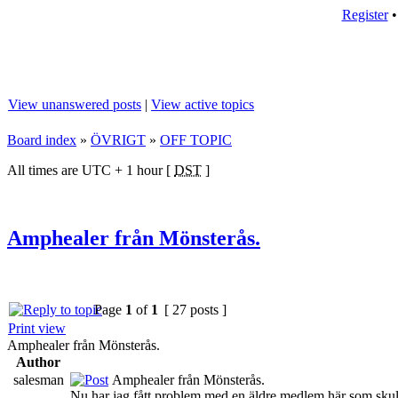
Register
View unanswered posts
|
View active topics
Board index
»
ÖVRIGT
»
OFF TOPIC
All times are UTC + 1 hour [
DST
]
Amphealer från Mönsterås.
Page
1
of
1
[ 27 posts ]
Print view
Amphealer från Mönsterås.
Author
salesman
Amphealer från Mönsterås.
Nu har jag fått problem med en äldre medlem här som skull