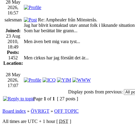
28 May
2026,
16:57
salesman
Re: Amphealer från Mönsterås.
Jag har blivit kontaktad utav annat folk i liknande situation
Joined:
Som har berättat lite grann...
23 Aug
2010,
Men även bett mig vara tyst...
18:49
Posts:
1452
Men cirkus har jag förstått det är...
Location:
28 May
2026,
17:07
Display posts from previous:
Page
1
of
1
[ 27 posts ]
Board index
»
ÖVRIGT
»
OFF TOPIC
All times are UTC + 1 hour [
DST
]