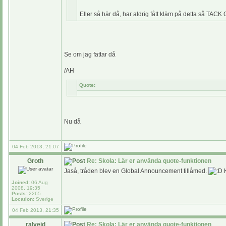
Eller så här då, har aldrig fått kläm på detta så TACK 
Se om jag fattar då
/AH
Quote:
Nu då
04 Feb 2013, 21:07
Groth
Re: Skola: Lär er använda quote-funktionen
Jaså, tråden blev en Global Announcement tillåmed.
K
Joined:
06 Aug
2008, 19:35
Posts:
2265
Location:
Sverige
04 Feb 2013, 21:35
ralvejd
Re: Skola: Lär er använda quote-funktionen