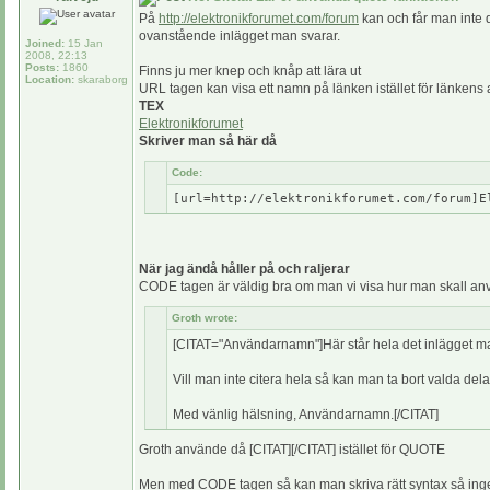
På
http://elektronikforumet.com/forum
kan och får man inte qu
ovanstående inlägget man svarar.
Joined:
15 Jan
2008, 22:13
Posts:
1860
Finns ju mer knep och knåp att lära ut
Location:
skaraborg
URL tagen kan visa ett namn på länken istället för länkens a
TEX
Elektronikforumet
Skriver man så här då
Code:
[url=http://elektronikforumet.com/forum]E
När jag ändå håller på och raljerar
CODE tagen är väldig bra om man vi visa hur man skall an
Groth wrote:
[CITAT="Användarnamn"]Här står hela det inlägget man
Vill man inte citera hela så kan man ta bort valda de
Med vänlig hälsning, Användarnamn.[/CITAT]
Groth använde då [CITAT][/CITAT] istället för QUOTE
Men med CODE tagen så kan man skriva rätt syntax så ingen