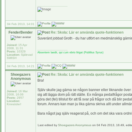
_________________
04 Feb 2013, 14:01
FenderBender
Re: Skola: Lär er använda quote-funktionen
Suveränt jobbat Groth - du har utfört en medmänsklig gärn
Joined:
15 Apr
2008, 11:31
_________________
Posts:
10329
Absentem laedit, qui cum ebrio litigat (Publilius Syrus)
Location:
Själevad
SWISH
04 Feb 2013, 14:21
Shoegazers
Re: Skola: Lär er använda quote-funktionen
Anonymous
Bra!
Själv skulle jag gärna se någon banner eller liknande över i 
Joined:
16 Mar
sig att lägga dom på rätt ställe. Ex många pedalfrågor post
2008, 16:06
Posts:
2957
göra det (fel) tillslut för att få svar på frågor och då blir ped
Location:
forum. Annars kan man ju lika gärna skriva allt under allmänt
Knivsöder!
Bara något jag själv reagerat på, och om det ska vara ordni
Last edited by
Shoegazers Anonymous
on 04 Feb 2013, 16:49, edited