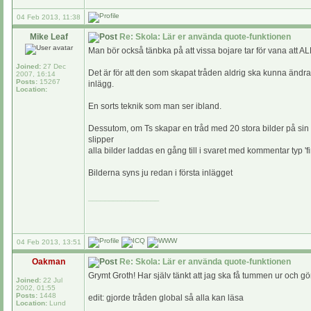
04 Feb 2013, 11:38
Mike Leaf
Re: Skola: Lär er använda quote-funktionen
Man bör också tänbka på att vissa bojare tar för vana att 
Joined:
27 Dec
Det är för att den som skapat tråden aldrig ska kunna ändra 
2007, 16:14
Posts:
15267
inlägg.
Location:
En sorts teknik som man ser ibland.
Dessutom, om Ts skapar en tråd med 20 stora bilder på sin gi
slipper
alla bilder laddas en gång till i svaret med kommentar typ 'fin
Bilderna syns ju redan i första inlägget
_________________
04 Feb 2013, 13:51
Oakman
Re: Skola: Lär er använda quote-funktionen
Grymt Groth! Har själv tänkt att jag ska få tummen ur och g
Joined:
22 Jul
2002, 01:55
Posts:
1448
edit: gjorde tråden global så alla kan läsa
Location:
Lund