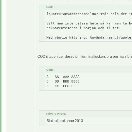
Code:
[quote="Användarnamn"]Här står hela det i
Vill man inte citera hela så kan man ta b
hakparenteserna i början och slutet.
Med vänlig hälsning, Användarnamn.[/quote
CODE tagen ger dessutom terminaltecken, bra om man försö
Code:
A AA AAA AAAA
B BB BBB BBBB
C CC CCC CCCC
ralvejd wrote:
Slut raljerat anno 2013