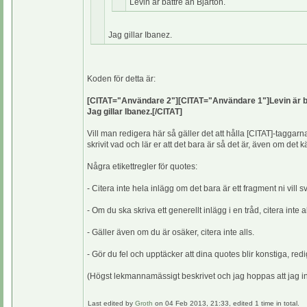
Levin är bättre än Bjärton.
Jag gillar Ibanez.
Koden för detta är:
[CITAT="Användare 2"][CITAT="Användare 1"]Levin är bä
Jag gillar Ibanez.[/CITAT]
Vill man redigera här så gäller det att hålla [CITAT]-taggar
skrivit vad och lär er att det bara är så det är, även om det k
Några etikettregler för quotes:
- Citera inte hela inlägg om det bara är ett fragment ni vill 
- Om du ska skriva ett generellt inlägg i en tråd, citera inte al
- Gäller även om du är osäker, citera inte alls.
- Gör du fel och upptäcker att dina quotes blir konstiga, redi
(Högst lekmannamässigt beskrivet och jag hoppas att jag int
Last edited by
Groth
on 04 Feb 2013, 21:33, edited 1 time in total.