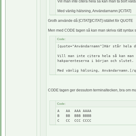
Vill man inte citera hela så kan man ta bort val
Med vänlig hälsning, Användarnamn.[/CITAT]
Groth använde då [CITAT][/CITAT] istället för QUOTE
Men med CODE tagen så kan man skriva rätt syntax så 
Code:
[quote="Användarnamn"]Här står hela d
Vill man inte citera hela så kan man 
hakparenteserna i början och slutet.
Med vänlig hälsning, Användarnamn.[/q
CODE tagen ger dessutom terminaltecken, bra om man 
Code:
A AA AAA AAAA
B BB BBB BBBB
C CC CCC CCCC