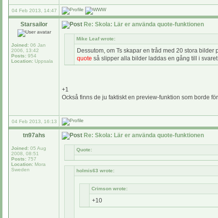
04 Feb 2013, 14:47
Starsailor
Re: Skola: Lär er använda quote-funktionen
Mike Leaf wrote:
Joined:
06 Jan
Dessutom, om Ts skapar en tråd med 20 stora bilder p
2006, 13:42
Posts:
954
quote
så slipper alla bilder laddas en gång till i svare
Location:
Uppsala
+1
Också finns de ju faktiskt en preview-funktion som borde förh
04 Feb 2013, 16:13
tn97ahs
Re: Skola: Lär er använda quote-funktionen
Joined:
05 Aug
Quote:
2008, 08:51
Posts:
757
Location:
Mora
Sweden
holmis63 wrote:
Crimson wrote:
+10