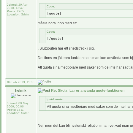
Joined:
29 Apr
Code:
2010, 13:47
Posts:
2765
[quote]
Location:
Sthlm
måste höra ihop med ett
Code:
[/qoute]
. Slutqouten har ett snedstreck i sig.
Det finns en jättebra funktion som man kan använda som hjälp
Att quota sina medbojare med saker som de inte har sagt är 
04 Feb 2013, 11:36
helmik
Re: Skola: Lär er använda quote-funktionen
lpstd wrote:
Joined:
09 May
Att quota sina medbojare med saker som de inte har sag
2006, 00:06
Posts:
1611
Location:
Säter
Nej, men det kan bli hysteriskt roligt om man vet vad man gör