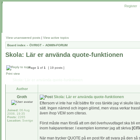
Register
View unanswered posts
|
View active topics
Board index
»
ÖVRIGT
»
ADMIN-FORUM
Skola: Lär er använda quote-funktionen
Page
1
of
1
[ 19 posts ]
Print view
Skola: Lär er använda quote-funktionen
Author
Groth
Skola: Lär er använda quote-funktionen
Eftersom vi inte har nåt bättre för oss tänkte jag vi skull
sätt. Ingen nämnd och ingen glömd, men vissa verkar trassla 
Joined:
06 Aug
även ihop VEM som citeras.
2008, 19:35
Posts:
2265
Location:
Sverige
Först måste man förstå att om det överhuvudtaget ska bli en
inom hakparenteser. I exemplen kommer jag att skriva
[CIT
När man trycker QUOTE på en post för att svara på den så se