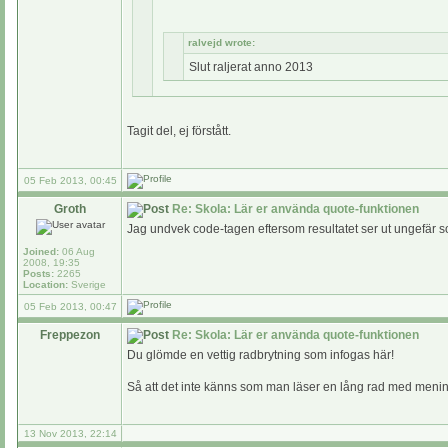
ralvejd wrote:
Slut raljerat anno 2013
Tagit del, ej förstått.
05 Feb 2013, 00:45
Groth
Re: Skola: Lär er använda quote-funktionen
Jag undvek code-tagen eftersom resultatet ser ut ungefär 
Joined:
06 Aug
2008, 19:35
Posts:
2265
Location:
Sverige
05 Feb 2013, 00:47
Freppezon
Re: Skola: Lär er använda quote-funktionen
Du glömde en vettig radbrytning som infogas här!
Så att det inte känns som man läser en lång rad med meningsl
13 Nov 2013, 22:14