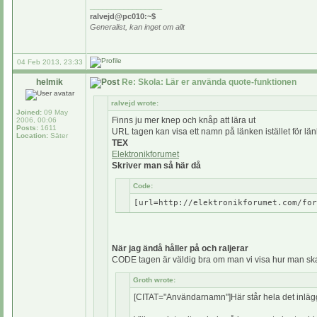
_________________
ralvejd@pc010:~$
Generalist, kan inget om allt
04 Feb 2013, 23:33
helmik
Re: Skola: Lär er använda quote-funktionen
ralvejd wrote:
Joined:
09 May
Finns ju mer knep och knåp att lära ut
2006, 00:06
Posts:
1611
URL tagen kan visa ett namn på länken istället för län
Location:
Säter
TEX
Elektronikforumet
Skriver man så här då
Code:
[url=http://elektronikforumet.com/for
När jag ändå håller på och raljerar
CODE tagen är väldig bra om man vi visa hur man sk
Groth wrote:
[CITAT="Användarnamn"]Här står hela det inlägge