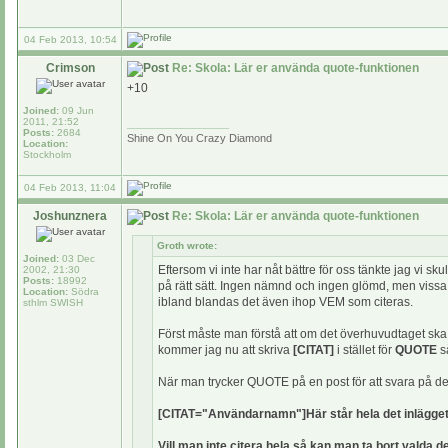
04 Feb 2013, 10:54
Crimson
Re: Skola: Lär er använda quote-funktionen
+10
Joined:
09 Jun
2011, 21:52
_________________
Posts:
2684
Shine On You Crazy Diamond
Location:
Stockholm
04 Feb 2013, 11:04
Joshunznera
Re: Skola: Lär er använda quote-funktionen
Groth wrote:
Joined:
03 Dec
Eftersom vi inte har nåt bättre för oss tänkte jag vi
2002, 21:30
Posts:
18992
på rätt sätt. Ingen nämnd och ingen glömd, men vissa ve
Location:
Södra
ibland blandas det även ihop VEM som citeras.
sthlm SWISH
Först måste man förstå att om det överhuvudtaget ska
kommer jag nu att skriva
[CITAT]
i stället för
QUOTE
så
När man trycker QUOTE på en post för att svara på den
[CITAT="Användarnamn"]Här står hela det inlägget 
Vill man inte citera hela så kan man ta bort valda 