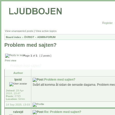
Register
View unanswered posts
|
View active topics
Board index
»
ÖVRIGT
»
ADMIN-FORUM
Problem med sajten?
Page
1
of
1
[ 2 posts ]
Print view
Problem med sajten?
Author
lpstd
Problem med sajten?
Svårt att komma åt sidan de senaste dagarna. Problem me
Joined:
29 Apr
2010, 13:47
Posts:
2765
Location:
Sthlm
14 Sep 2025, 13:03
ralvejd
Re: Problem med sajten?