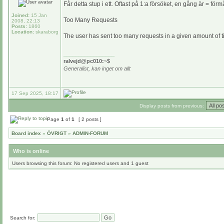
Får detta stup i ett. Oftast på 1:a försöket, en gång är = fö
Joined:
15 Jan
Too Many Requests
2008, 22:13
Posts:
1860
Location:
skaraborg
The user has sent too many requests in a given amount of t
_________________
ralvejd@pc010:~$
Generalist, kan inget om allt
17 Sep 2025, 18:17
Display posts from previous:
Page
1
of
1
[ 2 posts ]
Board index
»
ÖVRIGT
»
ADMIN-FORUM
Who is online
Users browsing this forum: No registered users and 1 guest
Search for: