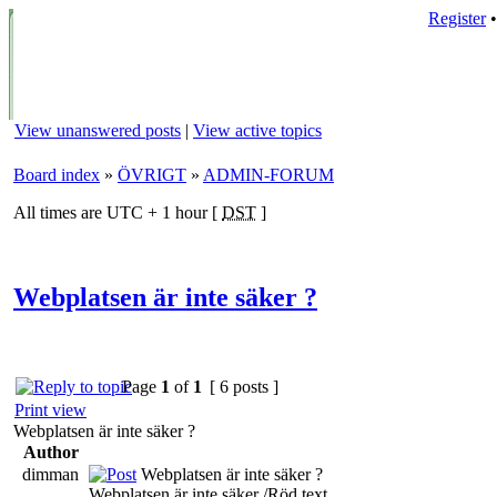
Register
View unanswered posts
|
View active topics
Board index
»
ÖVRIGT
»
ADMIN-FORUM
All times are UTC + 1 hour [
DST
]
Webplatsen är inte säker ?
Page
1
of
1
[ 6 posts ]
Print view
Webplatsen är inte säker ?
Author
dimman
Webplatsen är inte säker ?
Webplatsen är inte säker /Röd text