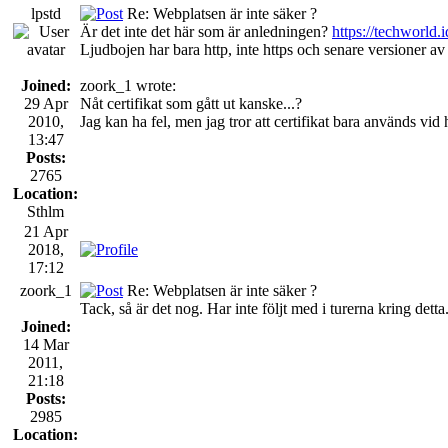
lpstd
Re: Webplatsen är inte säker ?
Är det inte det här som är anledningen?
https://techworld.
Ljudbojen har bara http, inte https och senare versioner av 
Joined:
zoork_1 wrote:
29 Apr
Nåt certifikat som gått ut kanske...?
2010,
Jag kan ha fel, men jag tror att certifikat bara används vi
13:47
Posts:
2765
Location:
Sthlm
21 Apr
2018,
17:12
zoork_1
Re: Webplatsen är inte säker ?
Tack, så är det nog. Har inte följt med i turerna kring detta.
Joined:
14 Mar
2011,
21:18
Posts:
2985
Location: