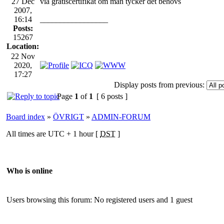
27 Dec
via gratiscertifikat om man tycker det behövs
2007,
16:14
_________________
Posts:
15267
Location:
22 Nov
2020,
17:27
Display posts from previous:
Page
1
of
1
[ 6 posts ]
Board index
»
ÖVRIGT
»
ADMIN-FORUM
All times are UTC + 1 hour [
DST
]
Who is online
Users browsing this forum: No registered users and 1 guest