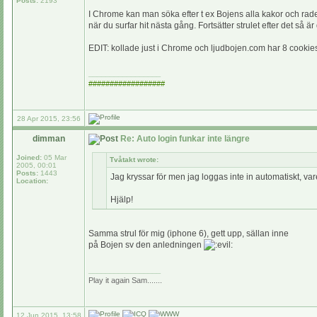
Posts:
2193
I Chrome kan man söka efter t ex Bojens alla kakor och rad
när du surfar hit nästa gång. Fortsätter strulet efter det så ä
EDIT: kollade just i Chrome och ljudbojen.com har 8 cookies,
_________________
##################
28 Apr 2015, 23:56
dimman
Re: Auto login funkar inte längre
Joined:
05 Mar
Tvåtakt wrote:
2005, 00:01
Posts:
1443
Jag kryssar för men jag loggas inte in automatiskt, var
Location:
Hjälp!
Samma strul för mig (iphone 6), gett upp, sällan inne
på Bojen sv den anledningen
_________________
Play it again Sam.......
12 Jun 2015, 13:58