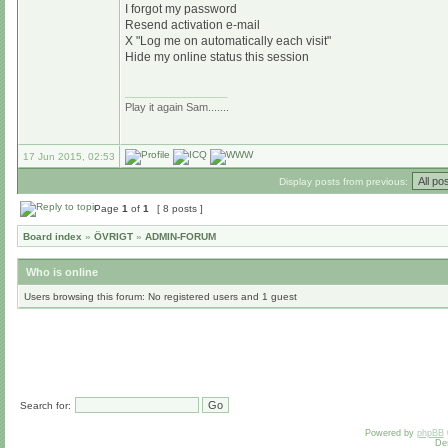
I forgot my password
Resend activation e-mail
X "Log me on automatically each visit"
Hide my online status this session
_________________
Play it again Sam.......
17 Jun 2015, 02:53
Display posts from previous:
Page
1
of
1
[ 8 posts ]
Board index
»
ÖVRIGT
»
ADMIN-FORUM
Who is online
Users browsing this forum: No registered users and 1 guest
Search for:
Powered by
phpBB
De