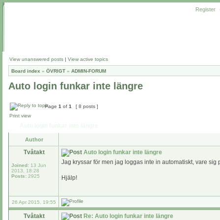
Register
View unanswered posts
|
View active topics
Board index
»
ÖVRIGT
»
ADMIN-FORUM
Auto login funkar inte längre
Page
1
of
1
[ 8 posts ]
Print view
Auto login funkar inte längre
Author
Tvåtakt
Auto login funkar inte längre
Jag kryssar för men jag loggas inte in automatiskt, vare sig 
Joined:
13 Jun
2013, 18:28
Posts:
2925
Hjälp!
26 Apr 2015, 19:55
Tvåtakt
Re: Auto login funkar inte längre