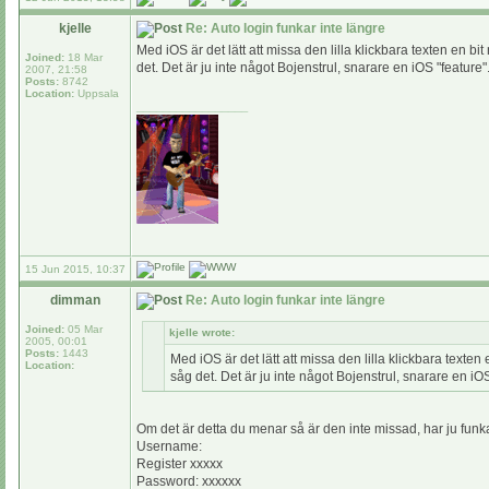
kjelle
Re: Auto login funkar inte längre
Med iOS är det lätt att missa den lilla klickbara texten en bit
Joined:
18 Mar
det. Det är ju inte något Bojenstrul, snarare en iOS "feature"
2007, 21:58
Posts:
8742
Location:
Uppsala
_________________
15 Jun 2015, 10:37
dimman
Re: Auto login funkar inte längre
Joined:
05 Mar
kjelle wrote:
2005, 00:01
Posts:
1443
Med iOS är det lätt att missa den lilla klickbara texten e
Location:
såg det. Det är ju inte något Bojenstrul, snarare en iOS
Om det är detta du menar så är den inte missad, har ju funka
Username:
Register xxxxx
Password: xxxxxx