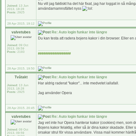
Nu vill jag faktiskt ha det här fixat, jag har loggat in så må
Joined:
13 Jun
användarnamnsfältet nyss
2013, 18:28
Posts:
2925
28 Apr 2015, 19:12
valvetubes
Re: Auto login funkar inte längre
Du kan testa att radera bojens kakor i din browser. Eller 
Joined:
09 Oct
2013, 09:59
_________________
Posts:
2193
##################
28 Apr 2015, 19:50
Tvåtakt
Re: Auto login funkar inte längre
Har aldrig raderat "kakor"... inte medvetet iallafall.
Joined:
13 Jun
2013, 18:28
Posts:
2925
Jag använder Opera
28 Apr 2015, 20:45
valvetubes
Re: Auto login funkar inte längre
Jag vet inte hur Opera hanterar kakor (cookies) men, som du
Bojens kakor felaktig, eller så är dina kakor skadade. Eller
Joined:
09 Oct
orsakar strul för vissa användare. Vissa mail kommer härifr
2013, 09:59