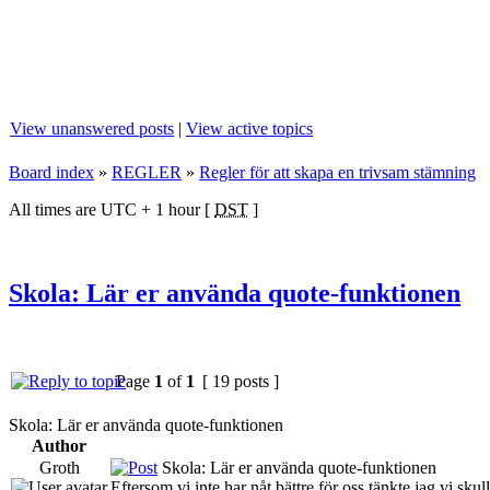
View unanswered posts
|
View active topics
Board index
»
REGLER
»
Regler för att skapa en trivsam stämning
All times are UTC + 1 hour [
DST
]
Skola: Lär er använda quote-funktionen
Page
1
of
1
[ 19 posts ]
Skola: Lär er använda quote-funktionen
Author
Groth
Skola: Lär er använda quote-funktionen
Eftersom vi inte har nåt bättre för oss tänkte jag vi 