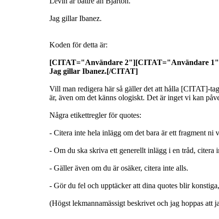
Levin är bättre än Bjärton.
Jag gillar Ibanez.
Koden för detta är:
[CITAT="Användare 2"][CITAT="Användare 1"]Le
Jag gillar Ibanez.[/CITAT]
Vill man redigera här så gäller det att hålla [CITAT]-ta
är, även om det känns ologiskt. Det är inget vi kan påver
Några etikettregler för quotes:
- Citera inte hela inlägg om det bara är ett fragment ni 
- Om du ska skriva ett generellt inlägg i en tråd, citera in
- Gäller även om du är osäker, citera inte alls.
- Gör du fel och upptäcker att dina quotes blir konstiga,
(Högst lekmannamässigt beskrivet och jag hoppas att jag