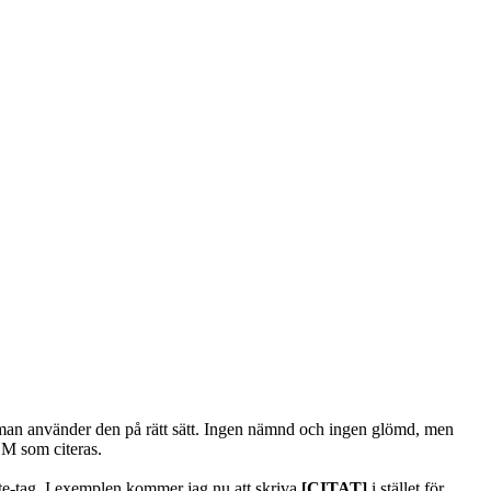
ur man använder den på rätt sätt. Ingen nämnd och ingen glömd, men
VEM som citeras.
ote-tag. I exemplen kommer jag nu att skriva
[CITAT]
i stället för