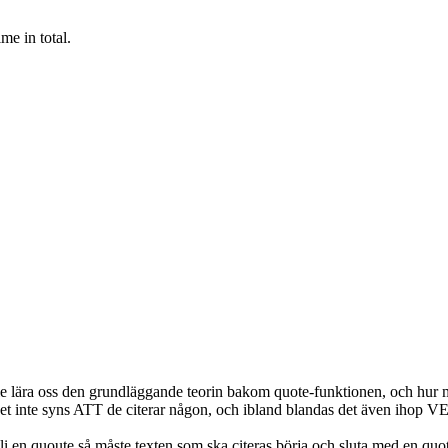
me in total.
skulle lära oss den grundläggande teorin bakom quote-funktionen, och h
att det inte syns ATT de citerar någon, och ibland blandas det även ihop 
li en quoute så måste texten som ska citeras börja och sluta med en qu