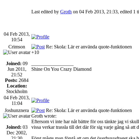
Last edited by
Groth
on 04 Feb 2013, 21:33, edited 1 ti
04 Feb 2013,
10:54
Crimson
Re: Skola: Lär er använda quote-funktionen
+10
Joined:
09
_________________
Jun 2011,
Shine On You Crazy Diamond
21:52
Posts:
2684
Location:
Stockholm
04 Feb 2013,
11:04
Joshunznera
Re: Skola: Lär er använda quote-funktionen
Groth wrote:
Eftersom vi inte har nåt bättre för oss tänkte jag vi 
Joined:
03
vissa verkar trassla till det där för sig varje gång så 
Dec 2002,
21:30
Först måste man förstå att om det överhuvudtaget ska b