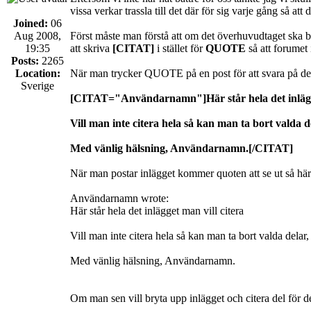
vissa verkar trassla till det där för sig varje gång så 
Joined:
06
Aug 2008,
Först måste man förstå att om det överhuvudtaget ska bl
19:35
att skriva
[CITAT]
i stället för
QUOTE
så att forumet 
Posts:
2265
Location:
När man trycker QUOTE på en post för att svara på den 
Sverige
[CITAT="Användarnamn"]Här står hela det inlägge
Vill man inte citera hela så kan man ta bort valda 
Med vänlig hälsning, Användarnamn.[/CITAT]
När man postar inlägget kommer quoten att se ut så här
Användarnamn wrote:
Här står hela det inlägget man vill citera
Vill man inte citera hela så kan man ta bort valda delar
Med vänlig hälsning, Användarnamn.
Om man sen vill bryta upp inlägget och citera del fö