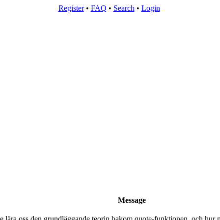
Register
•
FAQ
•
Search
•
Login
Message
skulle lära oss den grundläggande teorin bakom quote-funktionen, och h