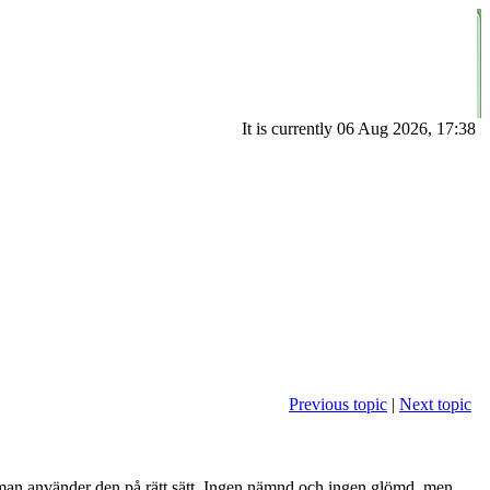
It is currently 06 Aug 2026, 17:38
Previous topic
|
Next topic
ur man använder den på rätt sätt. Ingen nämnd och ingen glömd, men