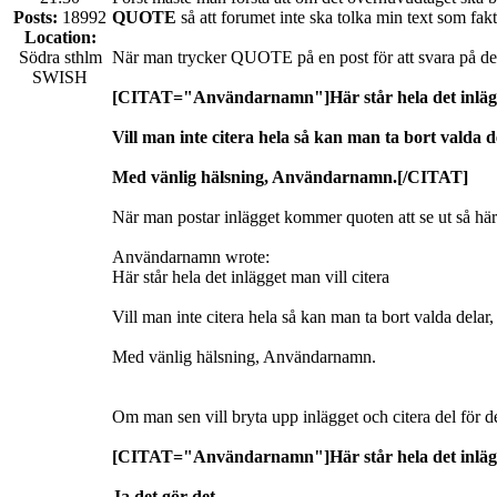
Posts:
18992
QUOTE
så att forumet inte ska tolka min text som fak
Location:
Södra sthlm
När man trycker QUOTE på en post för att svara på den 
SWISH
[CITAT="Användarnamn"]Här står hela det inlägge
Vill man inte citera hela så kan man ta bort valda 
Med vänlig hälsning, Användarnamn.[/CITAT]
När man postar inlägget kommer quoten att se ut så här
Användarnamn wrote:
Här står hela det inlägget man vill citera
Vill man inte citera hela så kan man ta bort valda delar
Med vänlig hälsning, Användarnamn.
Om man sen vill bryta upp inlägget och citera del fö
[CITAT="Användarnamn"]Här står hela det inlägge
Ja det gör det.