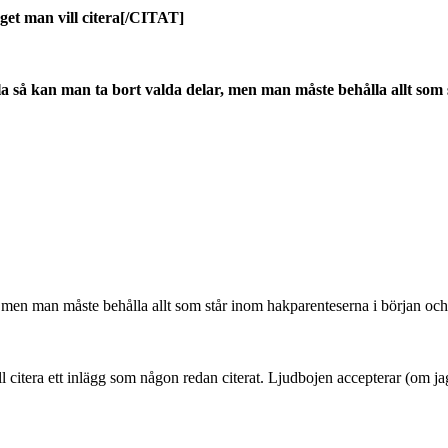
t man vill citera[/CITAT]
så kan man ta bort valda delar, men man måste behålla allt som s
, men man måste behålla allt som står inom hakparenteserna i början och 
citera ett inlägg som någon redan citerat. Ljudbojen accepterar (om jag m