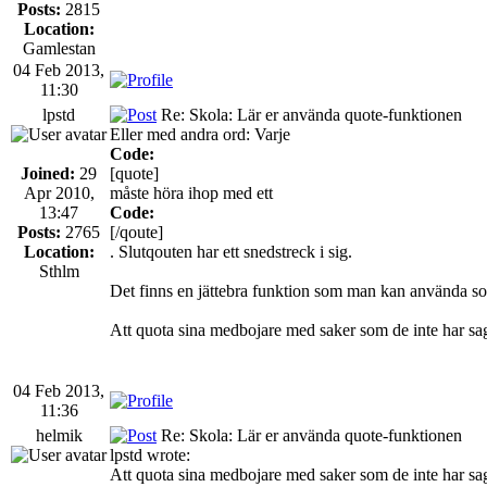
Posts:
2815
Location:
Gamlestan
04 Feb 2013,
11:30
lpstd
Re: Skola: Lär er använda quote-funktionen
Eller med andra ord: Varje
Code:
Joined:
29
[quote]
Apr 2010,
måste höra ihop med ett
13:47
Code:
Posts:
2765
[/qoute]
Location:
. Slutqouten har ett snedstreck i sig.
Sthlm
Det finns en jättebra funktion som man kan använda som 
Att quota sina medbojare med saker som de inte har sagt 
04 Feb 2013,
11:36
helmik
Re: Skola: Lär er använda quote-funktionen
lpstd wrote:
Att quota sina medbojare med saker som de inte har sagt 