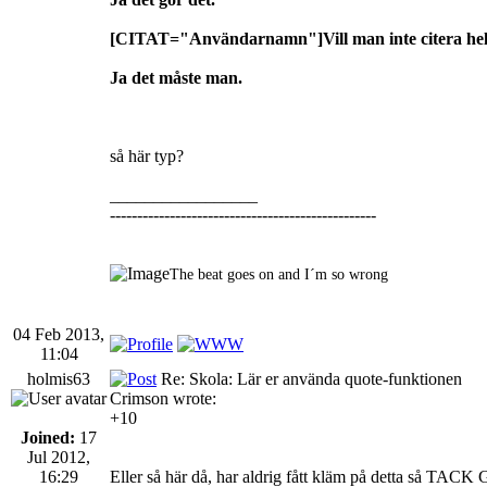
[CITAT="Användarnamn"]Vill man inte citera hela 
Ja det måste man.
så här typ?
_________________
-------------------------------------------------
The beat goes on and I´m so wrong
04 Feb 2013,
11:04
holmis63
Re: Skola: Lär er använda quote-funktionen
Crimson wrote:
+10
Joined:
17
Jul 2012,
16:29
Eller så här då, har aldrig fått kläm på detta så TACK 