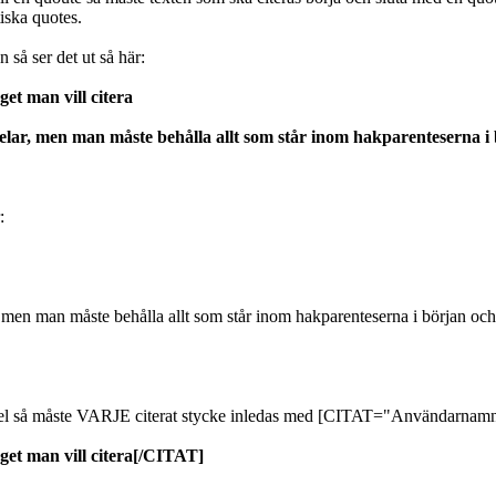
tiska quotes.
så ser det ut så här:
t man vill citera
delar, men man måste behålla allt som står inom hakparenteserna i 
:
, men man måste behålla allt som står inom hakparenteserna i början och 
r del så måste VARJE citerat stycke inledas med [CITAT="Användarnamn"
t man vill citera[/CITAT]