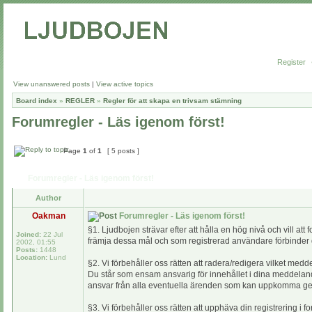
Register
View unanswered posts
|
View active topics
Board index
»
REGLER
»
Regler för att skapa en trivsam stämning
Forumregler - Läs igenom först!
Page
1
of
1
[ 5 posts ]
Forumregler - Läs igenom först!
Author
Oakman
Forumregler - Läs igenom först!
§1. Ljudbojen strävar efter att hålla en hög nivå och vill att 
Joined:
22 Jul
främja dessa mål och som registrerad användare förbinder du
2002, 01:55
Posts:
1448
Location:
Lund
§2. Vi förbehåller oss rätten att radera/redigera vilket med
Du står som ensam ansvarig för innehållet i dina meddeland
ansvar från alla eventuella ärenden som kan uppkomma g
§3. Vi förbehåller oss rätten att upphäva din registrering i