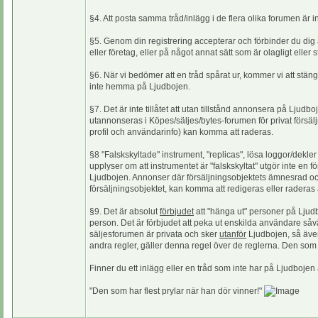
§4. Att posta samma tråd/inlägg i de flera olika forumen är i
§5. Genom din registrering accepterar och förbinder du dig a
eller företag, eller på något annat sätt som är olagligt eller 
§6. När vi bedömer att en tråd spårat ur, kommer vi att stän
inte hemma på Ljudbojen.
§7. Det är inte tillåtet att utan tillstånd annonsera på Ljud
utannonseras i Köpes/säljes/bytes-forumen för privat försälj
profil och användarinfo) kan komma att raderas.
§8 "Falskskyltade" instrument, "replicas", lösa loggor/dekler 
upplyser om att instrumentet är "falskskyltat" utgör inte en
Ljudbojen. Annonser där försäljningsobjektets ämnesrad och/
försäljningsobjektet, kan komma att redigeras eller radera
§9. Det är absolut
förbjudet
att "hänga ut" personer på Ljudb
person. Det är förbjudet att peka ut enskilda användare såvä
säljesforumen är privata och sker
utanför
Ljudbojen, så även
andra regler, gäller denna regel över de reglerna. Den som
Finner du ett inlägg eller en tråd som inte har på Ljudbojen a
"Den som har flest prylar när han dör vinner!"