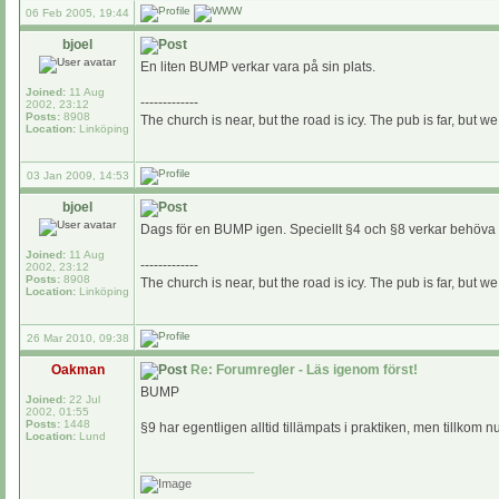
06 Feb 2005, 19:44
bjoel
En liten BUMP verkar vara på sin plats.
Joined:
11 Aug
-------------
2002, 23:12
Posts:
8908
The church is near, but the road is icy. The pub is far, but we
Location:
Linköping
03 Jan 2009, 14:53
bjoel
Dags för en BUMP igen. Speciellt §4 och §8 verkar behöva e
Joined:
11 Aug
-------------
2002, 23:12
Posts:
8908
The church is near, but the road is icy. The pub is far, but we
Location:
Linköping
26 Mar 2010, 09:38
Oakman
Re: Forumregler - Läs igenom först!
BUMP
Joined:
22 Jul
2002, 01:55
Posts:
1448
§9 har egentligen alltid tillämpats i praktiken, men tillkom 
Location:
Lund
_________________