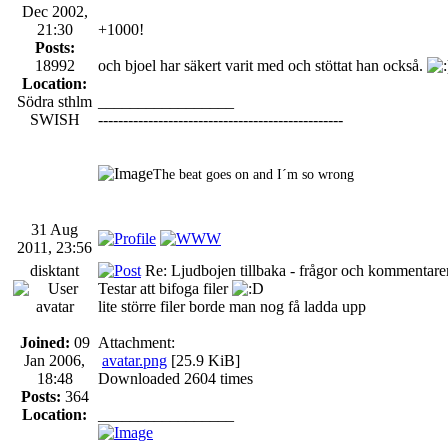
Dec 2002,
21:30
+1000!
Posts:
18992
och bjoel har säkert varit med och stöttat han också.
Location:
Södra sthlm
_________________
SWISH
-------------------------------------------------
The beat goes on and I´m so wrong
31 Aug
2011, 23:56
disktant
Re: Ljudbojen tillbaka - frågor och kommentarer
Testar att bifoga filer
lite större filer borde man nog få ladda upp
Joined:
09
Attachment:
Jan 2006,
avatar.png
[25.9 KiB]
18:48
Downloaded 2604 times
Posts:
364
Location:
_________________