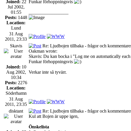
Joined:
22
Funkar förhoppningsvis
Jul 2002,
01:55
_________________
Posts:
1448
Location:
Lund
31 Aug
2011, 23:33
Skavis
Re: Ljudbojen tillbaka - frågor och kommentarer
Oakman wrote:
Skavis: Du kan bocka i "Log me on automatically each v
Funkar förhoppningsvis
Joined:
10
Aug 2002,
Verkar inte så tyvärr.
10:34
Posts:
2276
Location:
Söderhamn
31 Aug
2011, 23:35
disktant
Re: Ljudbojen tillbaka - frågor och kommentarer
Kul att Bojen är uppe igen,
Önskelista