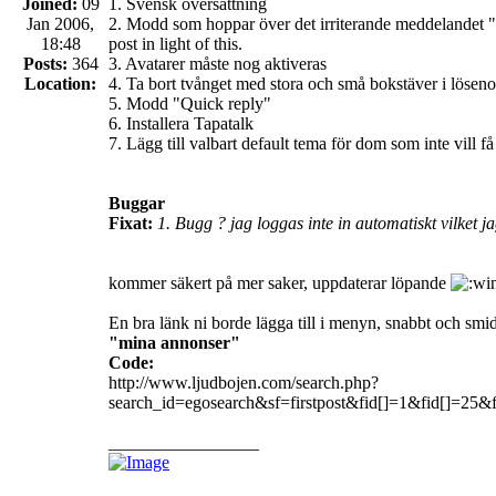
Joined:
09
1. Svensk översättning
Jan 2006,
2. Modd som hoppar över det irriterande meddelandet "
18:48
post in light of this.
Posts:
364
3. Avatarer måste nog aktiveras
Location:
4. Ta bort tvånget med stora och små bokstäver i löseno
5. Modd "Quick reply"
6. Installera Tapatalk
7. Lägg till valbart default tema för dom som inte vill få
Buggar
Fixat:
1. Bugg ? jag loggas inte in automatiskt vilket 
kommer säkert på mer saker, uppdaterar löpande
En bra länk ni borde lägga till i menyn, snabbt och smidig
"mina annonser"
Code:
http://www.ljudbojen.com/search.php?
search_id=egosearch&sf=firstpost&fid[]=1&fid[]=25&
_________________