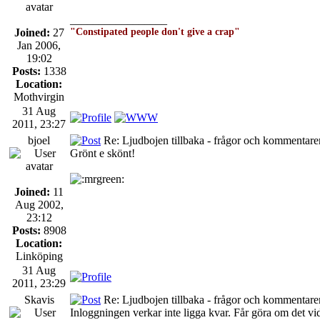
_________________
Joined:
27
"Constipated people don't give a crap"
Jan 2006,
19:02
Posts:
1338
Location:
Mothvirgin
31 Aug
2011, 23:27
bjoel
Re: Ljudbojen tillbaka - frågor och kommentarer
Grönt e skönt!
Joined:
11
Aug 2002,
23:12
Posts:
8908
Location:
Linköping
31 Aug
2011, 23:29
Skavis
Re: Ljudbojen tillbaka - frågor och kommentarer
Inloggningen verkar inte ligga kvar. Får göra om det vi