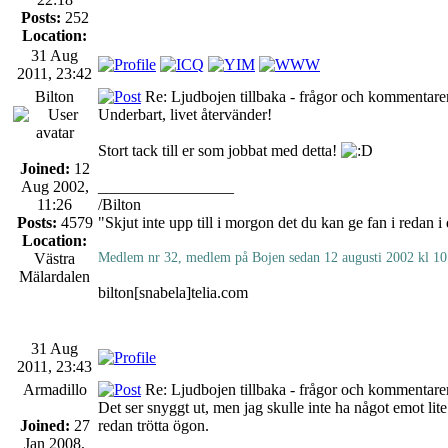
Posts:
252
Location:
31 Aug
2011, 23:42
Bilton
Re: Ljudbojen tillbaka - frågor och kommentarer
Underbart, livet återvänder!
Stort tack till er som jobbat med detta!
Joined:
12
Aug 2002,
_________________
11:26
/Bilton
Posts:
4579
"Skjut inte upp till i morgon det du kan ge fan i redan i
Location:
Västra
Medlem nr 32, medlem på Bojen sedan 12 augusti 2002 kl 10
Mälardalen
bilton[snabela]telia.com
31 Aug
2011, 23:43
Armadillo
Re: Ljudbojen tillbaka - frågor och kommentarer
Det ser snyggt ut, men jag skulle inte ha något emot lite 
Joined:
27
redan trötta ögon.
Jan 2008,