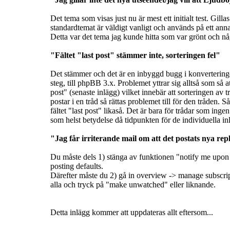
Det tema som visas just nu är mest ett initialt test. Gilla
standardtemat är väldigt vanligt och används på ett anna
Detta var det tema jag kunde hitta som var grönt och nå
"Fältet "last post" stämmer inte, sorteringen fel"
Det stämmer och det är en inbyggd bugg i konverteringen
steg, till phpBB 3.x. Problemet yttrar sig alltså som så a
post" (senaste inlägg) vilket innebär att sorteringen av t
postar i en tråd så rättas problemet till för den tråden. S
fältet "last post" likaså. Det är bara för trådar som i
som helst betydelse då tidpunkten för de individuella in
"Jag får irriterande mail om att det postats nya repl
Du måste dels 1) stänga av funktionen "notify me upon 
posting defaults.
Därefter måste du 2) gå in overview -> manage subscrip
alla och tryck på "make unwatched" eller liknande.
Detta inlägg kommer att uppdateras allt eftersom...