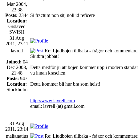
Mar 2004,
23:38
_________________
Posts:
2344
Si fractum non sit, noli id reficere
Location:
Gislaved
SWISH
31 Aug
2011, 23:11
lavrell
Re: Ljudbojen tillbaka - frågor och kommentarer
Skitbra jobbat!
Joined:
04
Dec 2008,
Detta medför ju att bojen kommer upp i modern standard
21:48
va innan kraschen.
Posts:
947
Location:
Detta kommer bli hur bra som helst!
Stockholm
_________________
http://www.lavrell.com
email: lavrell (at) gmail.com
31 Aug
2011, 23:14
malignatius
Re: Ljudbojen tillbaka - frågor och kommentarer