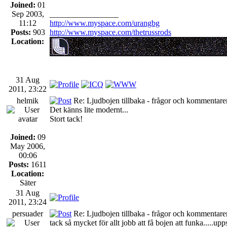
Joined:
01
Sep 2003,
_________________
11:12
http://www.myspace.com/urangbg
Posts:
903
http://www.myspace.com/thetrussrods
Location:
31 Aug
2011, 23:22
helmik
Re: Ljudbojen tillbaka - frågor och kommentarer
Det känns lite modernt...
Stort tack!
Joined:
09
May 2006,
00:06
Posts:
1611
Location:
Säter
31 Aug
2011, 23:24
persuader
Re: Ljudbojen tillbaka - frågor och kommentarer
tack så mycket för allt jobb att få bojen att funka.....upp