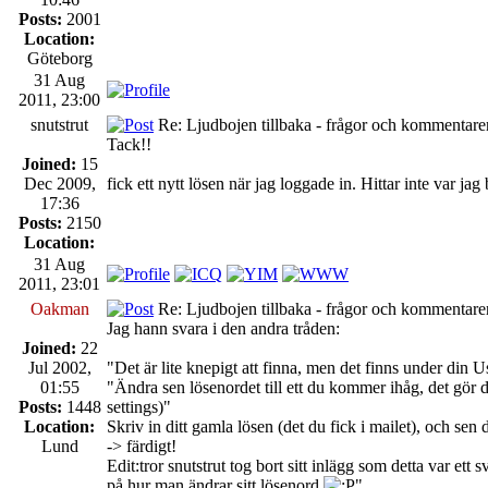
Posts:
2001
Location:
Göteborg
31 Aug
2011, 23:00
snutstrut
Re: Ljudbojen tillbaka - frågor och kommentarer
Tack!!
Joined:
15
Dec 2009,
fick ett nytt lösen när jag loggade in. Hittar inte var ja
17:36
Posts:
2150
Location:
31 Aug
2011, 23:01
Oakman
Re: Ljudbojen tillbaka - frågor och kommentarer
Jag hann svara i den andra tråden:
Joined:
22
Jul 2002,
"Det är lite knepigt att finna, men det finns under din 
01:55
"Ändra sen lösenordet till ett du kommer ihåg, det gör d
Posts:
1448
settings)"
Location:
Skriv in ditt gamla lösen (det du fick i mailet), och se
Lund
-> färdigt!
Edit:tror snutstrut tog bort sitt inlägg som detta var et
på hur man ändrar sitt lösenord
"