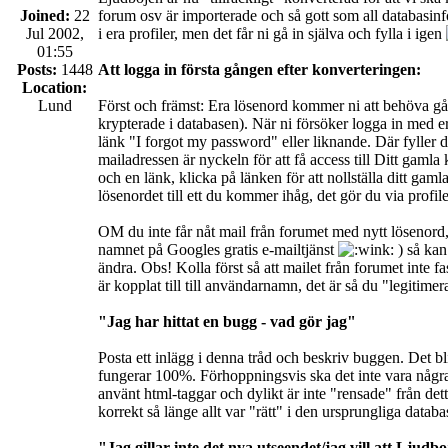
Joined:
22
forum osv är importerade och så gott som all databasinf
Jul 2002,
i era profiler, men det får ni gå in själva och fylla i igen
01:55
Posts:
1448
Att logga in första gången efter konverteringen:
Location:
Lund
Först och främst: Era lösenord kommer ni att behöva gå i
krypterade i databasen). När ni försöker logga in med e
länk "I forgot my password" eller liknande. Där fyller 
mailadressen är nyckeln för att få access till Ditt gamla 
och en länk, klicka på länken för att nollställa ditt gam
lösenordet till ett du kommer ihåg, det gör du via profil
OM du inte får nåt mail från forumet med nytt lösenor
namnet på Googles gratis e-mailtjänst
) så kan 
ändra. Obs! Kolla först så att mailet från forumet inte 
är kopplat till till användarnamn, det är så du "legitimerar
"Jag har hittat en bugg - vad gör jag"
Posta ett inlägg i denna tråd och beskriv buggen. Det blir 
fungerar 100%. Förhoppningsvis ska det inte vara några
använt html-taggar och dylikt är inte "rensade" från det
korrekt så länge allt var "rätt" i den ursprungliga databa
"Jag gillar inte det nya utseendet/jag vill att Ljudb