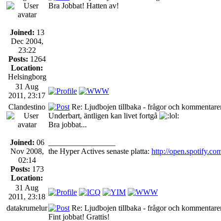
Bra Jobbat! Hatten av!
Joined:
13
Dec 2004,
23:22
Posts:
1264
Location:
Helsingborg
31 Aug
2011, 23:17
Clandestino
Re: Ljudbojen tillbaka - frågor och kommentarer
Underbart, äntligen kan livet fortgå
Bra jobbat...
Joined:
06
_________________
Nov 2008,
the Hyper Actives senaste platta:
http://open.spotif
02:14
Posts:
173
Location:
31 Aug
2011, 23:18
datakrumelur
Re: Ljudbojen tillbaka - frågor och kommentarer
Fint jobbat! Grattis!