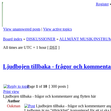
Register
View unanswered posts
|
View active topics
Board index
»
DISKUSSIONER
»
ALLMÄNT MUSIK/INSTRU
All times are UTC + 1 hour [
DST
]
Ljudbojen tillbaka - frågor och kommentar
Page
1
of
10
[ 300 posts ]
Print view
Ljudbojen tillbaka - frågor och kommentarer ang flytten här
Author
Oakman
Ljudbojen tillbaka - frågor och kommentarer ang
Ljudbojen är nu "tillräckligt" konverterad för att vi sk