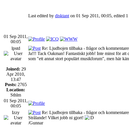
Last edited by
disktant
on 01 Sep 2011, 00:05, edited 1 t
01 Sep 2011,
00:05
lpstd
Re: Ljudbojen tillbaka - frågor och kommentarer
Ja!!! Tack Oakman! Fantastiskt jobb! Inte minst för att du
som "ett annat stort populärt musikforum", men här k
Joined:
29
Apr 2010,
13:47
Posts:
2765
Location:
Sthlm
01 Sep 2011,
00:05
Izzy
Re: Ljudbojen tillbaka - frågor och kommentarer
Strålande! Vilket jobb ni gjort!
/Gunnar