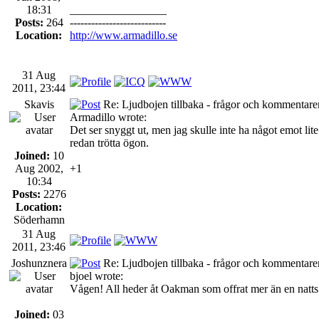
18:31
_________________
Posts:
264
---------------------------
Location:
http://www.armadillo.se
31 Aug
2011, 23:44
Skavis
Re: Ljudbojen tillbaka - frågor och kommentarer
Armadillo wrote:
Det ser snyggt ut, men jag skulle inte ha något emot lite 
redan trötta ögon.
Joined:
10
Aug 2002,
+1
10:34
Posts:
2276
Location:
Söderhamn
31 Aug
2011, 23:46
Joshunznera
Re: Ljudbojen tillbaka - frågor och kommentarer
bjoel wrote:
Vågen! All heder åt Oakman som offrat mer än en natts
Joined:
03