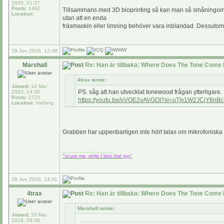
2005, 01:37
Posts:
1492
Tillsammans med 3D bioprinting så kan man så småningom 
Location:
utan att en enda
fräsmaskin eller limning behöver vara inblandad. Dessutom
29 Jun 2026, 12:38
Marshall
Re: Han är tillbaka: Where Does The Tone Come 
4trax wrote:
Joined:
14 Mar
PS. såg att han utvecklat tonewood frågan ytterligare.
2003, 14:36
Posts:
2721
https://youtu.be/oVOE2vAVGOI?si=uTIv1W2JCjY8nB
Location:
Varberg
Grabben har uppenbarligen inte hört talas om mikrofoniska
_________________
"'scuse me, while I kiss
that
guy"
29 Jun 2026, 14:31
4trax
Re: Han är tillbaka: Where Does The Tone Come 
Marshall wrote:
Joined:
26 Mar
2018, 09:58