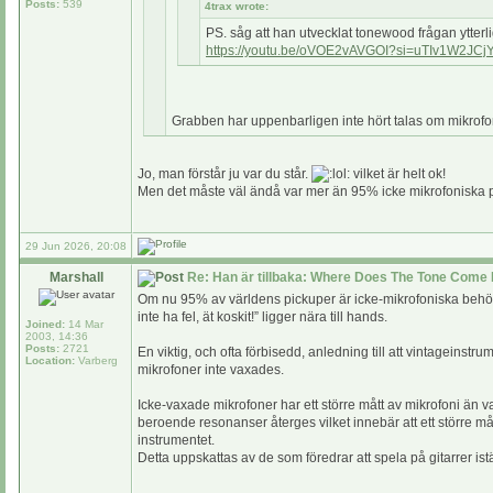
Posts:
539
4trax wrote:
PS. såg att han utvecklat tonewood frågan ytterl
https://youtu.be/oVOE2vAVGOI?si=uTIv1W2JC
Grabben har uppenbarligen inte hört talas om mikrofo
Jo, man förstår ju var du står.
vilket är helt ok!
Men det måste väl ändå var mer än 95% icke mikrofoniska pic
29 Jun 2026, 20:08
Marshall
Re: Han är tillbaka: Where Does The Tone Come 
Om nu 95% av världens pickuper är icke-mikrofoniska behöver 
inte ha fel, ät koskit!” ligger nära till hands.
Joined:
14 Mar
2003, 14:36
Posts:
2721
En viktig, och ofta förbisedd, anledning till att vintageinst
Location:
Varberg
mikrofoner inte vaxades.
Icke-vaxade mikrofoner har ett större mått av mikrofoni än v
beroende resonanser återges vilket innebär att ett större må
instrumentet.
Detta uppskattas av de som föredrar att spela på gitarrer ist