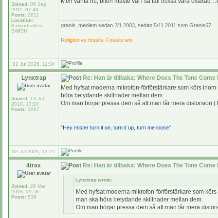
Men vänta nu, bilen måste väl i så fall också vara ovaxad…
Joined:
05 Sep
2011, 07:49
Posts:
2811
_________________
Location:
granis, medlem sedan 2/1 2003, sedan 5/11 2011 som Granis67.
Kalmartrakten
SWISH
Religion vs fossils. Fossils win.
02 Jul 2026, 11:34
Lynxtrap
Re: Han är tillbaka: Where Does The Tone Come 
Med hyfsat moderna mikrofon-förförstärkare som körs inom si
höra betydande skillnader mellan dem.
Joined:
13 Jul
Om man börjar pressa dem så att man får mera distorsion (
2010, 13:24
Posts:
3067
_________________
"Hey mister turn it on, turn it up, turn me loose"
02 Jul 2026, 13:27
4trax
Re: Han är tillbaka: Where Does The Tone Come 
Lynxtrap wrote:
Joined:
26 Mar
Med hyfsat moderna mikrofon-förförstärkare som körs in
2018, 09:58
Posts:
539
man ska höra betydande skillnader mellan dem.
Om man börjar pressa dem så att man får mera distors