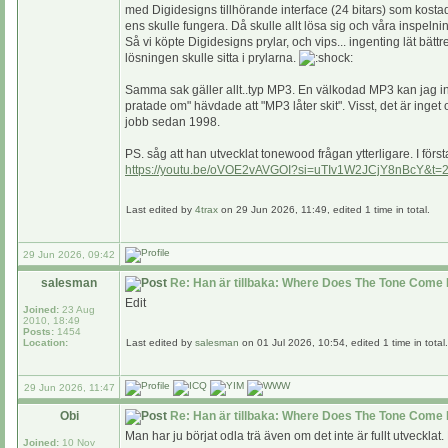
med Digidesigns tillhörande interface (24 bitars) som kost
ens skulle fungera. Då skulle allt lösa sig och våra inspelni
Så vi köpte Digidesigns prylar, och vips... ingenting lät bätt
lösningen skulle sitta i prylarna.
Samma sak gäller allt..typ MP3. En välkodad MP3 kan jag int
pratade om" hävdade att "MP3 låter skit". Visst, det är inget
jobb sedan 1998.
PS. såg att han utvecklat tonewood frågan ytterligare. I för
https://youtu.be/oVOE2vAVGOI?si=uTIv1W2JCjY8nBcY&t=
Last edited by
4trax
on 29 Jun 2026, 11:49, edited 1 time in total.
29 Jun 2026, 09:42
salesman
Re: Han är tillbaka: Where Does The Tone Come 
Edit
Joined:
23 Aug
2010, 18:49
Posts:
1454
Location:
Last edited by
salesman
on 01 Jul 2026, 10:54, edited 1 time in total.
29 Jun 2026, 11:47
Obi
Re: Han är tillbaka: Where Does The Tone Come 
Man har ju börjat odla trä även om det inte är fullt utveckla
Joined:
10 Nov