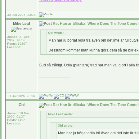
"'scuse me, while I kiss
that
guy"
30 Jun 2026, 23:14
Mike Leaf
Re: Han är tillbaka: Where Does The Tone Come 
Obi wrote:
Joined:
27 Dec
Man har ju börjat odla trä även om det inte är fullt utve
2007, 16:14
Posts:
15267
Location:
Dessutom kommer man kunna göra dem så de blir exak
Gud så tråkigt. Odla (plantera) träd har man väl gjort i alla t
_________________
01 Jul 2026, 20:56
Obi
Re: Han är tillbaka: Where Does The Tone Come 
Joined:
10 Nov
Mike Leaf wrote:
2005, 01:37
Posts:
1492
Location:
Obi wrote:
Man har ju börjat odla trä även om det inte är full