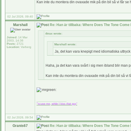
Kan inte du montera din ovaxade mik på din bil så vi får se 
02 Jul 2026, 09:40
Marshall
Re: Han är tillbaka: Where Does The Tone Come 
4trax wrote:
Joined:
14 Mar
2003, 14:36
Posts:
2721
Marshall wrote:
Location:
Varberg
Ja, det kan vara knepigt med idiomatiska uttryck
Haha, ja det kan vara svårt i sig men ibland blir man 
Kan inte du montera din ovaxade mik på din bil så vi få
_________________
"'scuse me, while I kiss
that
guy"
02 Jul 2026, 09:54
Granis67
Re: Han är tillbaka: Where Does The Tone Come 