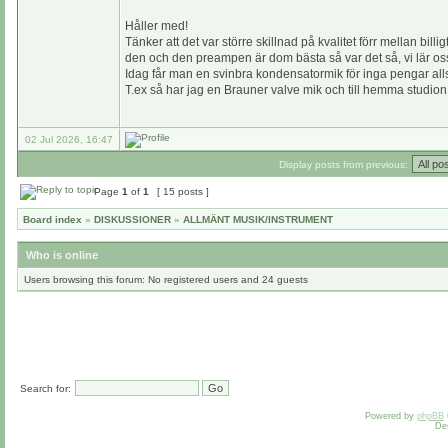
Håller med!
Tänker att det var större skillnad på kvalitet förr mellan b
den och den preampen är dom bästa så var det så, vi lär oss
Idag får man en svinbra kondensatormik för inga pengar alls
T.ex så har jag en Brauner valve mik och till hemma studion e
02 Jul 2026, 16:47
Display posts from previous:
Page
1
of
1
[ 15 posts ]
Board index
»
DISKUSSIONER
»
ALLMÄNT MUSIK/INSTRUMENT
Who is online
Users browsing this forum: No registered users and 24 guests
Search for:
Powered by
phpBB
De