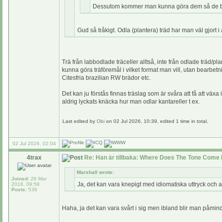
Dessutom kommer man kunna göra dem så de blir
Gud så tråkigt. Odla (plantera) träd har man väl gjort i 
Trä från labbodlade träceller alltså, inte från odlade träd/
kunna göra träföremål i vilket format man vill, utan bearbetn
Citesfria brazilian RW brädor etc.
Det kan ju förstås finnas träslag som är svåra att få att växa
aldrig lyckats knäcka hur man odlar kantareller t ex.
Last edited by
Obi
on 02 Jul 2026, 10:39, edited 1 time in total.
02 Jul 2026, 02:04
4trax
Re: Han är tillbaka: Where Does The Tone Come 
Marshall wrote:
Joined:
26 Mar
Ja, det kan vara knepigt med idiomatiska uttryck och 
2018, 09:58
Posts:
539
Haha, ja det kan vara svårt i sig men ibland blir man påmind