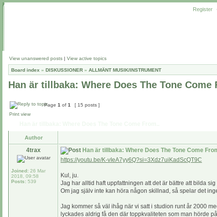
Register
View unanswered posts
|
View active topics
Board index
»
DISKUSSIONER
»
ALLMÄNT MUSIK/INSTRUMENT
Han är tillbaka: Where Does The Tone Come 
Page
1
of
1
[ 15 posts ]
Print view
Han är tillbaka: Where Does The Tone Come From..
Author
4trax
Han är tillbaka: Where Does The Tone Come From
https://youtu.be/K-vIeA7yy6Q?si=3Xdz7uiKadScQT9C
Joined:
26 Mar
Kul, ju.
2018, 09:58
Posts:
539
Jag har alltid haft uppfattningen att det är bättre att bilda 
Om jag själv inte kan höra någon skillnad, så spelar det inge
Jag kommer så väl ihåg när vi satt i studion runt år 2000 med 
lyckades aldrig få den där toppkvaliteten som man hörde på s