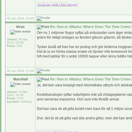
_________________
"'scuse me, while I kiss
that
guy"
30 Jun 2026, 13:45
4trax
Re: Han är tillbaka: Where Does The Tone Come 
Om nu 1 miljoner flugor syftar på entusiaster som äger vintag
gräns för riktigt vintage) av fender/ gibson gitarrer, då tänker 
Joined:
26 Mar
2018, 09:58
Posts:
539
Tycker ändå att han har en poäng och gör testerna noggrann
Det är ju en himla massa snake oil (tycker inte tonewood hör
hifi med kablar för x antal 10000 lappar eller ännu bättre 
30 Jun 2026, 17:26
Marshall
Re: Han är tillbaka: Where Does The Tone Come 
Ja, det kan vara knepigt med idiomatiska uttryck och abstra
Joined:
14 Mar
Koskitsanalogin syftar naturligtvis inte på vintagegitarrer ut
2003, 14:36
Posts:
2721
som serveras massorna. Och som inte förstår annat.
Location:
Varberg
Det kan vara ok att gilla koskit men bara för att 1 miljon 
Dvs. det är ok att gilla vad alla andra gillar, men det kan än
_________________