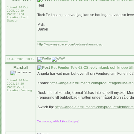
Hej!
Joined:
24 Oct
2005, 20:39
Posts:
1173
Tack för tipsen, men vad jag kan se har ingen av dessa lever
Location:
Lund,
Sweden
Mvh,
Daniel
_________________
http://www.myspace.com/badsneakersmusic
04 Jun 2026, 10:12
Marshall
Re: Fender Tele 62 CS, volymknob och knopp till
Angela har vad man behöver till sin Fendergitarr. För en ’6
Joined:
14 Mar
Knobs:
https://angelainstruments.com/products/genuine-fen
2003, 14:36
Posts:
2721
Location:
Varberg
Dock inte relikerade, kromat åldras inte särskilt mycket. Men
(rengöring till bubbelbad) i vatten under något dygn så ordna
Switch tip:
https://angelainstruments.com/products/fender-t
_________________
"'scuse me, while I kiss
that
guy"