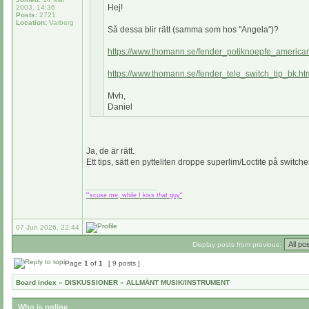
Hej!
2003, 14:36
Posts:
2721
Location:
Varberg
Så dessa blir rätt (samma som hos "Angela")?
https://www.thomann.se/fender_potiknoepfe_american
https://www.thomann.se/fender_tele_switch_tip_bk.ht
Mvh,
Daniel
Ja, de är rätt.
Ett tips, sätt en pytteliten droppe superlim/Loctite på swit
_________________
"'scuse me, while I kiss
that
guy"
07 Jun 2026, 22:44
Display posts from previous:
Page
1
of
1
[ 9 posts ]
Board index
»
DISKUSSIONER
»
ALLMÄNT MUSIK/INSTRUMENT
Who is online