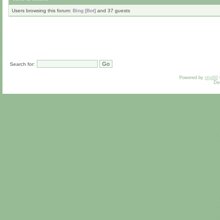
Users browsing this forum:
Bing [Bot]
and 37 guests
Search for:
Powered by
phpBB
De