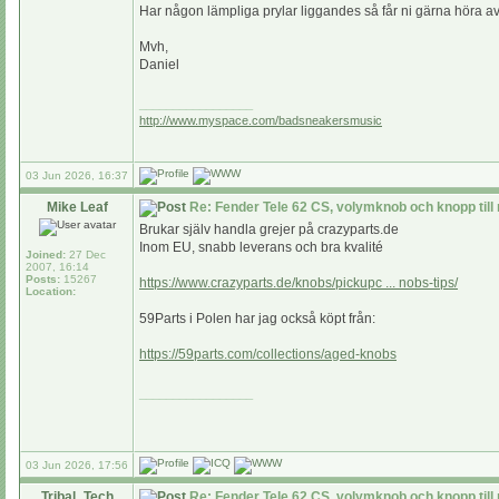
Har någon lämpliga prylar liggandes så får ni gärna höra av
Mvh,
Daniel
_________________
http://www.myspace.com/badsneakersmusic
03 Jun 2026, 16:37
Mike Leaf
Re: Fender Tele 62 CS, volymknob och knopp till
Brukar själv handla grejer på crazyparts.de
Inom EU, snabb leverans och bra kvalité
Joined:
27 Dec
2007, 16:14
Posts:
15267
https://www.crazyparts.de/knobs/pickupc ... nobs-tips/
Location:
59Parts i Polen har jag också köpt från:
https://59parts.com/collections/aged-knobs
_________________
03 Jun 2026, 17:56
Tribal_Tech
Re: Fender Tele 62 CS, volymknob och knopp till