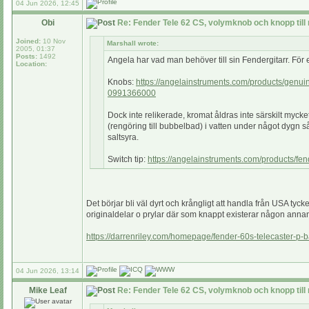
04 Jun 2026, 12:45
Obi
Re: Fender Tele 62 CS, volymknob och knopp till
Joined:
10 Nov
Marshall wrote:
2005, 01:37
Posts:
1492
Angela har vad man behöver till sin Fendergitarr. För 
Location:
Knobs:
https://angelainstruments.com/products/genuin
0991366000
Dock inte relikerade, kromat åldras inte särskilt mycke
(rengöring till bubbelbad) i vatten under något dygn så
saltsyra.
Switch tip:
https://angelainstruments.com/products/fen
Det börjar bli väl dyrt och krångligt att handla från USA ty
originaldelar o prylar där som knappt existerar någon anna
https://darrenriley.com/homepage/fender-60s-telecaster-
04 Jun 2026, 13:14
Mike Leaf
Re: Fender Tele 62 CS, volymknob och knopp till