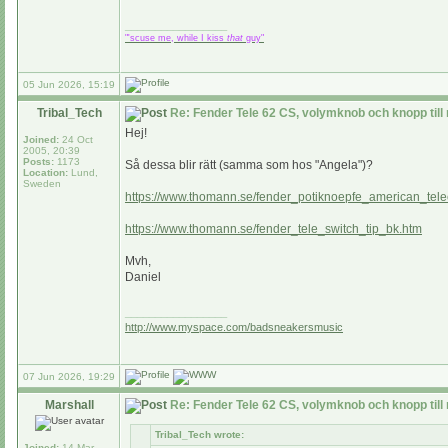
_________________
"'scuse me, while I kiss
that
guy"
05 Jun 2026, 15:19
Tribal_Tech
Re: Fender Tele 62 CS, volymknob och knopp till
Hej!
Joined:
24 Oct
2005, 20:39
Posts:
1173
Så dessa blir rätt (samma som hos "Angela")?
Location:
Lund,
Sweden
https://www.thomann.se/fender_potiknoepfe_american_tele
https://www.thomann.se/fender_tele_switch_tip_bk.htm
Mvh,
Daniel
_________________
http://www.myspace.com/badsneakersmusic
07 Jun 2026, 19:29
Marshall
Re: Fender Tele 62 CS, volymknob och knopp till
Tribal_Tech wrote:
Joined:
14 Mar