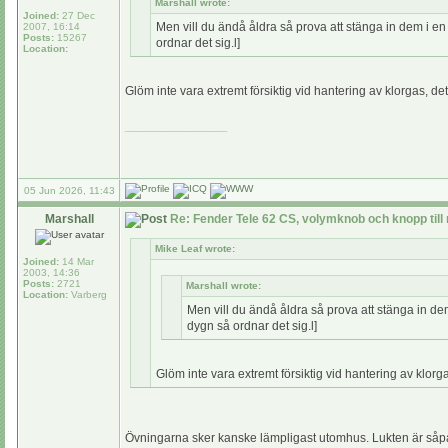
Marshall wrote:
Joined:
27 Dec
Men vill du ändå åldra så prova att stänga in dem i en 
2007, 16:14
Posts:
15267
ordnar det sig.l]
Location:
Glöm inte vara extremt försiktig vid hantering av klorgas, det ä
_________________
05 Jun 2026, 11:43
Marshall
Re: Fender Tele 62 CS, volymknob och knopp till
Mike Leaf wrote:
Joined:
14 Mar
2003, 14:36
Posts:
2721
Marshall wrote:
Location:
Varberg
Men vill du ändå åldra så prova att stänga in dem
dygn så ordnar det sig.l]
Glöm inte vara extremt försiktig vid hantering av klorgas,
Övningarna sker kanske lämpligast utomhus. Lukten är såpas