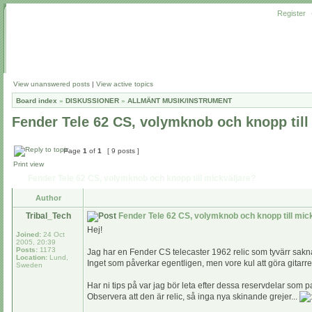
Register
View unanswered posts
|
View active topics
Board index
»
DISKUSSIONER
»
ALLMÄNT MUSIK/INSTRUMENT
Fender Tele 62 CS, volymknob och knopp till
Page
1
of
1
[ 9 posts ]
Print view
Fender Tele 62 CS, volymknob och knopp till mickväljare?
Author
Tribal_Tech
Fender Tele 62 CS, volymknob och knopp till mic
Hej!
Joined:
24 Oct
2005, 20:39
Posts:
1173
Jag har en Fender CS telecaster 1962 relic som tyvärr sakna
Location:
Lund,
Inget som påverkar egentligen, men vore kul att göra gitarre
Sweden
Har ni tips på var jag bör leta efter dessa reservdelar som pa
Observera att den är relic, så inga nya skinande grejer...