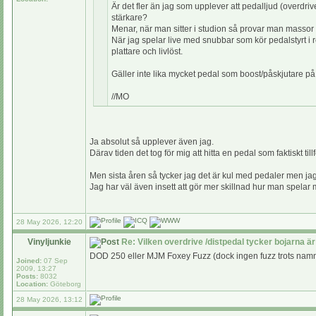
Är det fler än jag som upplever att pedalljud (overdrive e
stärkare?
Menar, när man sitter i studion så provar man massor av p
När jag spelar live med snubbar som kör pedalstyrt i re
plattare och livlöst.
Gäller inte lika mycket pedal som boost/påskjutare på 
//MO
Ja absolut så upplever även jag.
Därav tiden det tog för mig att hitta en pedal som faktiskt til
Men sista åren så tycker jag det är kul med pedaler men jag
Jag har väl även insett att gör mer skillnad hur man spelar m
28 May 2026, 12:20
Vinyljunkie
Re: Vilken overdrive /distpedal tycker bojarna är
DOD 250 eller MJM Foxey Fuzz (dock ingen fuzz trots namn
Joined:
07 Sep
2009, 13:27
Posts:
8032
Location:
Göteborg
28 May 2026, 13:12