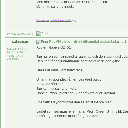
Men det har krävt massor av pedaler för att hitta dit.
Och man säljer ju inget…
_________________
"'scuse me, while I kiss
that
guy"
29 May 2026, 09:47
salesman
Re: Vilken overdrive /distpedal tycker bojarna är
Köp en Nobels ODR-1
Joined:
23 Aug
2010, 18:49
Posts:
1454
Jag har en som är något år gammal och den låter jääkligt b
Location:
Den har något ljudformande som hörat verkligen gillar.
Dessa är dessutom halvgratis.
Gillar man soundet från en Les Paul burst.
Prova en sån här.
Jag kör min så här enkelt.
Nobels - wah . plexi och Super reverb eller Traynor.
Speciellt Traynor funkar den satanistiskt bra med.
Ljudet som jag jagar eller har är Peter Green, Jimmy McCart
Alltså inget modernt utan från guldåldern.