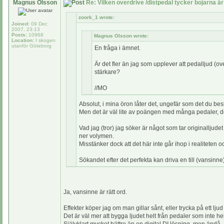
Magnus Olsson
Re: Vilken overdrive /distpedal tycker bojarna är
zoork_1 wrote:
Joined:
09 Dec
2007, 23:13
Posts:
10968
Magnus Olsson wrote:
Location:
I skogen
utanför Göteborg
En fråga i ämnet.
Är det fler än jag som upplever att pedalljud (overd
stärkare?
//MO
Absolut, i mina öron låter det, ungefär som det du be
Men det är väl lite av poängen med många pedaler, 
Vad jag (tror) jag söker är något som tar originalljudet
ner volymen.
Misstänker dock att det här inte går ihop i realiteten o
Sökandet efter det perfekta kan driva en till (vansin
Ja, vansinne är rätt ord.
Effekter köper jag om man gillar sånt, eller trycka på ett ljud
Det är väl mer att bygga ljudet helt från pedaler som inte hel