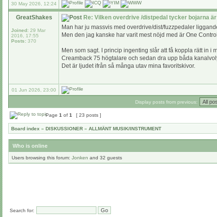
30 May 2026, 12:24
GreatShakes
Re: Vilken overdrive /distpedal tycker bojarna är
Man har ju massvis med overdrive/dist/fuzzpedaler liggandes, 
Joined:
29 Mar
Men den jag kanske har varit mest nöjd med är One Control
2016, 17:55
Posts:
370
Men som sagt. I princip ingenting slår att få koppla rätt i
Creamback 75 högtalare och sedan dra upp båda kanalvolymerna
Det är ljudet ifrån så många utav mina favoritskivor.
01 Jun 2026, 23:00
Display posts from previous:
Page
1
of
1
[ 23 posts ]
Board index
»
DISKUSSIONER
»
ALLMÄNT MUSIK/INSTRUMENT
Who is online
Users browsing this forum:
Jonken
and 32 guests
Search for: