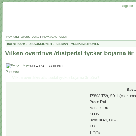
Register
View unanswered posts
|
View active topics
Board index
»
DISKUSSIONER
»
ALLMÄNT MUSIK/INSTRUMENT
Vilken overdrive /distpedal tycker bojarna är
Page
1
of
1
[ 23 posts ]
Print view
Vilken overdrive /distpedal tycker bojarna är bäst?
Bästa
TS808,TS9, SD-1 (Midhump
Proco Rat
Nobel ODR-1
KLON
Boss BD-2, OD-3
KOT
Timmy