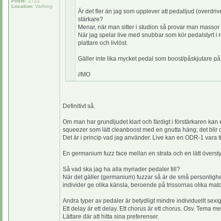
Posts:
2721
Location:
Varberg
Är det fler än jag som upplever att pedalljud (overdrive e
stärkare?
Menar, när man sitter i studion så provar man massor av p
När jag spelar live med snubbar som kör pedalstyrt i re
plattare och livlöst.
Gäller inte lika mycket pedal som boost/påskjutare på 
//MO
Definitivt så.
Om man har grundljudet klart och färdigt i förstärkaren kan en
squeezer som lätt cleanboost med en gnutta häng; det blir då l
Det är i princip vad jag använder. Live kan en ODR-1 vara til
En germanium fuzz face mellan en strata och en lätt överst
Så vad ska jag ha alla myriader pedaler till?
När det gäller (germanium) fuzzar så är de små personlighe
individer ge olika känsla, beroende på trissornas olika ma
Andra typer av pedaler är betydligt mindre individuellt sexi
Ett delay är ett delay. Ett chorus är ett chorus. Osv. Tema med
Lättare där att hitta sina preferenser.