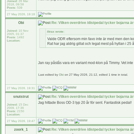
Joined:
26 Mar
2018, 09:58
Posts:
539
27 May 2026, 19:18
Obi
Re: Vilken overdrive /distpedal tycker bojarna är
Joined:
10 Nov
4trax wrote:
2005, 01:37
Posts:
1492
Valde ODR eftersom min favo inte är med men den komme
Location:
Rat har jag aldrig gillat och legat mest på hyllan i 25 
Jan ray påstås vara en variant mod-klon på Timmy. Vet inte h
Last edited by
Obi
on 27 May 2026, 21:12, edited 1 time in total.
27 May 2026, 19:31
snutstrut
Re: Vilken overdrive /distpedal tycker bojarna är
Jag hittade Boss OD-3 typ 20 år för sent. Fantastisk pedal!
Joined:
15 Dec
2009, 17:36
Posts:
2150
Location:
27 May 2026, 19:47
zoork_1
Re: Vilken overdrive /distpedal tycker bojarna är