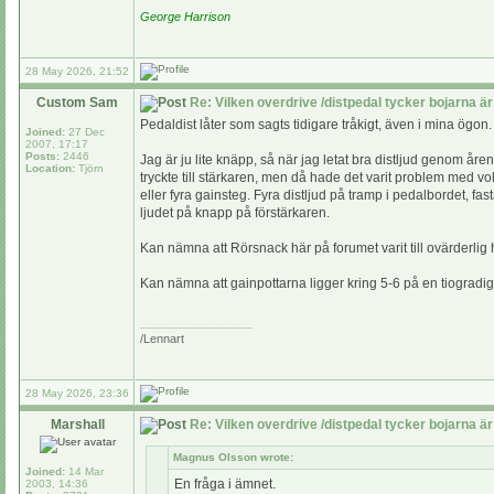
George Harrison
28 May 2026, 21:52
Custom Sam
Re: Vilken overdrive /distpedal tycker bojarna är
Pedaldist låter som sagts tidigare tråkigt, även i mina ögon.
Joined:
27 Dec
2007, 17:17
Posts:
2446
Jag är ju lite knäpp, så när jag letat bra distljud genom å
Location:
Tjörn
tryckte till stärkaren, men då hade det varit problem med vo
eller fyra gainsteg. Fyra distljud på tramp i pedalbordet, fast
ljudet på knapp på förstärkaren.
Kan nämna att Rörsnack här på forumet varit till ovärderlig hj
Kan nämna att gainpottarna ligger kring 5-6 på en tiogradig
_________________
/Lennart
28 May 2026, 23:36
Marshall
Re: Vilken overdrive /distpedal tycker bojarna är
Magnus Olsson wrote:
Joined:
14 Mar
En fråga i ämnet.
2003, 14:36