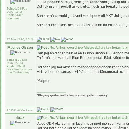
Första pedalen som jag verkligen kände som gav mig nåt 
Det fick mig in i pedalträskets utkant och har börjat gilla p
Joined:
28 Feb
2003, 11:15
Posts:
4313
Sen har nästa verkliga favorit verkligen varit MXR Jail gui
Location:
Spelar humbuckers och marshalls så man får en förklaring til
27 May 2026, 10:26
Magnus Olsson
Re: Vilken overdrive /distpedal tycker bojarna är
Den jag använder mest är en Olsson Brownie. Eller nog mer
En förbättrad Marshall Blue Breaker pedal. Bäst i världen för a
Joined:
09 Dec
2007, 23:13
Posts:
10968
Det sagt, jag har obscena mängder pedaler och köper stän
Location:
I skogen
Mitt livebord de senaste +10 åren är en stämapparat och 
utanför Göteborg
/Magnus
_________________
"Playing guitar really helps your guitar playing"
27 May 2026, 16:17
4trax
Re: Vilken overdrive /distpedal tycker bojarna är
Valde ODR eftersom min favo inte är med men den kommer 2:a 
Rat har jag aldrig gillat och legat mest på hyllan i 25 år til