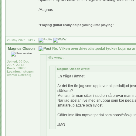
Självklart mycket bättre än en digital DI lösning, men ändå.
/Magnus
_________________
"Playing guitar really helps your guitar playing"
28 May 2026, 13:17
Magnus Olsson
Re: Vilken overdrive /distpedal tycker bojarna är
rifle wrote:
Joined:
09 Dec
2007, 23:13
Posts:
10968
Magnus Olsson wrote:
Location:
I skogen
utanför Göteborg
En fråga i ämnet.
Är det fler än jag som upplever att pedalljud (overd
stärkare?
Menar, när man sitter i studion så provar man mass
När jag spelar live med snubbar som kör pedalstyr
smalare, plattare och livlöst.
Gäller inte lika mycket pedal som boost/påskjuta
//MO