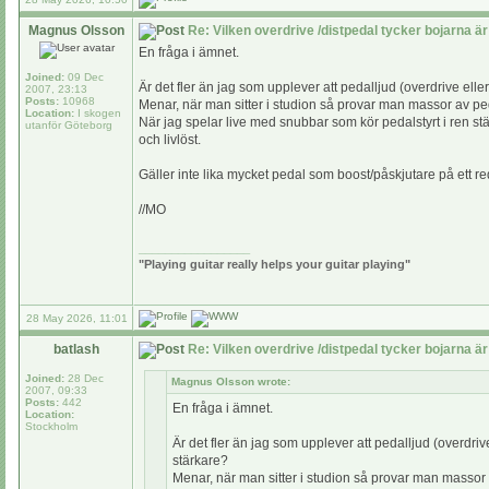
Magnus Olsson
Re: Vilken overdrive /distpedal tycker bojarna är
En fråga i ämnet.
Joined:
09 Dec
Är det fler än jag som upplever att pedalljud (overdrive eller d
2007, 23:13
Posts:
10968
Menar, när man sitter i studion så provar man massor av pedaler
Location:
I skogen
När jag spelar live med snubbar som kör pedalstyrt i ren stär
utanför Göteborg
och livlöst.
Gäller inte lika mycket pedal som boost/påskjutare på ett re
//MO
_________________
"Playing guitar really helps your guitar playing"
28 May 2026, 11:01
batlash
Re: Vilken overdrive /distpedal tycker bojarna är
Joined:
28 Dec
Magnus Olsson wrote:
2007, 09:33
Posts:
442
En fråga i ämnet.
Location:
Stockholm
Är det fler än jag som upplever att pedalljud (overdrive e
stärkare?
Menar, när man sitter i studion så provar man massor av p