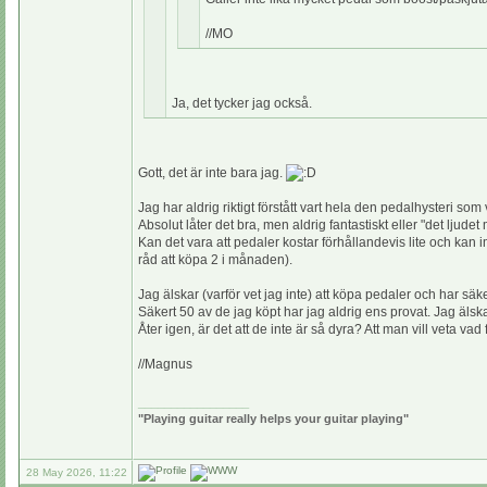
//MO
Ja, det tycker jag också.
Gott, det är inte bara jag.
Jag har aldrig riktigt förstått vart hela den pedalhysteri som
Absolut låter det bra, men aldrig fantastiskt eller "det ljudet
Kan det vara att pedaler kostar förhållandevis lite och kan
råd att köpa 2 i månaden).
Jag älskar (varför vet jag inte) att köpa pedaler och har säk
Säkert 50 av de jag köpt har jag aldrig ens provat. Jag älsk
Åter igen, är det att de inte är så dyra? Att man vill veta v
//Magnus
_________________
"Playing guitar really helps your guitar playing"
28 May 2026, 11:22