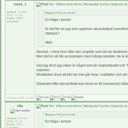
zoork_1
Re: Vilken overdrive /distpedal tycker bojarna är
Joined:
14 Mar
Magnus Olsson wrote:
2011, 21:18
Posts:
2985
En fråga i ämnet.
Location:
Är det fler än jag som upplever att pedalljud (overdrive e
stärkare?
//MO
Absolut, i mina öron låter det, ungefär som det du beskrive
Men det är väl lite av poängen med många pedaler, de är
e
Vad jag (tror) jag söker är något som tar originalljudet och 
volymen.
Misstänker dock att det här inte går ihop i realiteten och att 
Sökandet efter det perfekta kan driva en till (vansinne) må
28 May 2026, 11:39
rifle
Re: Vilken overdrive /distpedal tycker bojarna är
Magnus Olsson wrote:
Joined:
28 Feb
En fråga i ämnet.
2003, 11:15
Posts:
4313
Location: