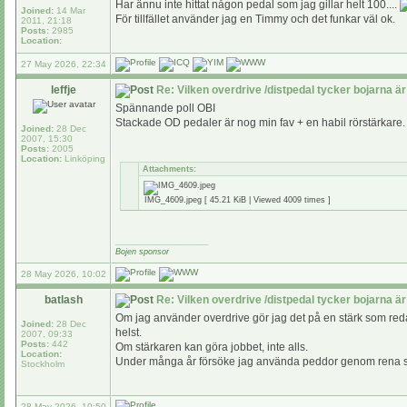
Har ännu inte hittat någon pedal som jag gillar helt 100....
Joined:
14 Mar
För tillfället använder jag en Timmy och det funkar väl ok.
2011, 21:18
Posts:
2985
Location:
27 May 2026, 22:34
leffje
Re: Vilken overdrive /distpedal tycker bojarna är
Spännande poll OBI
Stackade OD pedaler är nog min fav + en habil rörstärkare.
Joined:
28 Dec
2007, 15:30
Posts:
2005
Location:
Linköping
Attachments:
IMG_4609.jpeg [ 45.21 KiB | Viewed 4009 times ]
_________________
Bojen sponsor
28 May 2026, 10:02
batlash
Re: Vilken overdrive /distpedal tycker bojarna är
Om jag använder overdrive gör jag det på en stärk som redan h
Joined:
28 Dec
helst.
2007, 09:33
Posts:
442
Om stärkaren kan göra jobbet, inte alls.
Location:
Under många år försöke jag använda peddor genom rena stärk
Stockholm
28 May 2026, 10:50