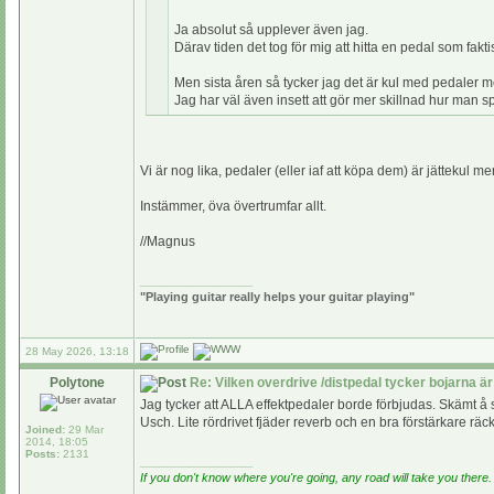
Ja absolut så upplever även jag.
Därav tiden det tog för mig att hitta en pedal som fakti
Men sista åren så tycker jag det är kul med pedaler m
Jag har väl även insett att gör mer skillnad hur man sp
Vi är nog lika, pedaler (eller iaf att köpa dem) är jättekul 
Instämmer, öva övertrumfar allt.
//Magnus
_________________
"Playing guitar really helps your guitar playing"
28 May 2026, 13:18
Polytone
Re: Vilken overdrive /distpedal tycker bojarna är
Jag tycker att ALLA effektpedaler borde förbjudas. Skämt å s
Usch. Lite rördrivet fjäder reverb och en bra förstärkare räck
Joined:
29 Mar
2014, 18:05
Posts:
2131
_________________
If you don't know where you're going, any road will take you there.