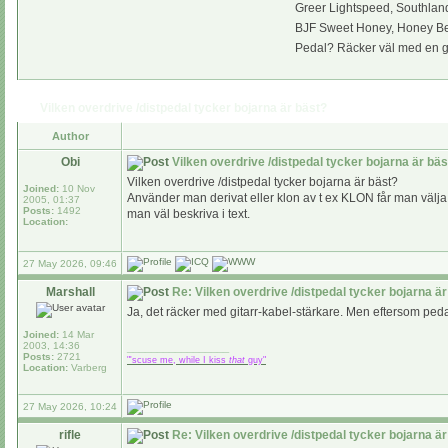
Greer Lightspeed, Southlan
BJF Sweet Honey, Honey Be
Pedal? Räcker väl med en gi
Vilken overdrive /distpedal tycker bojarna är bäst?
Author
Obi
Vilken overdrive /distpedal tycker bojarna är bäs
Vilken overdrive /distpedal tycker bojarna är bäst?
Joined:
10 Nov
Använder man derivat eller klon av t ex KLON får man välja
2005, 01:37
Posts:
1492
man väl beskriva i text.
Location:
27 May 2026, 09:46
Marshall
Re: Vilken overdrive /distpedal tycker bojarna är
Ja, det räcker med gitarr-kabel-stärkare. Men eftersom pedal
Joined:
14 Mar
2003, 14:36
_________________
Posts:
2721
"'scuse me, while I kiss
that
guy"
Location:
Varberg
27 May 2026, 10:24
rifle
Re: Vilken overdrive /distpedal tycker bojarna är