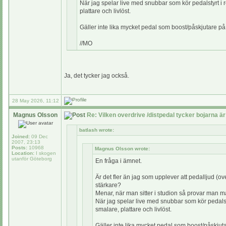
När jag spelar live med snubbar som kör pedalstyrt i re
plattare och livlöst.
Gäller inte lika mycket pedal som boost/påskjutare på 
//MO
Ja, det tycker jag också.
28 May 2026, 11:12
Magnus Olsson
Re: Vilken overdrive /distpedal tycker bojarna är
batlash wrote:
Joined:
09 Dec
2007, 23:13
Posts:
10968
Magnus Olsson wrote:
Location:
I skogen
utanför Göteborg
En fråga i ämnet.
Är det fler än jag som upplever att pedalljud (overd
stärkare?
Menar, när man sitter i studion så provar man mass
När jag spelar live med snubbar som kör pedalstyr
smalare, plattare och livlöst.
Gäller inte lika mycket pedal som boost/påskjuta