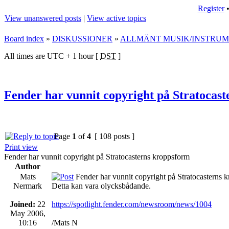
Register
View unanswered posts
|
View active topics
Board index
»
DISKUSSIONER
»
ALLMÄNT MUSIK/INSTRU
All times are UTC + 1 hour [
DST
]
Fender har vunnit copyright på Stratocas
Page
1
of
4
[ 108 posts ]
Print view
Fender har vunnit copyright på Stratocasterns kroppsform
Author
Mats
Fender har vunnit copyright på Stratocasterns 
Nermark
Detta kan vara olycksbådande.
Joined:
22
https://spotlight.fender.com/newsroom/news/1004
May 2006,
10:16
/Mats N