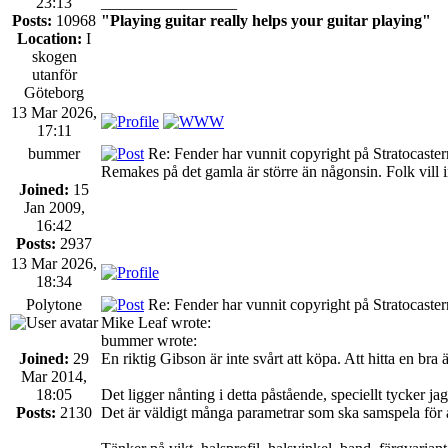
23:13
_________________
Posts:
10968
"Playing guitar really helps your guitar playing"
Location:
I
skogen
utanför
Göteborg
13 Mar 2026,
17:11
bummer
Re: Fender har vunnit copyright på Stratocaste
Remakes på det gamla är större än någonsin. Folk vill i
Joined:
15
Jan 2009,
16:42
Posts:
2937
13 Mar 2026,
18:34
Polytone
Re: Fender har vunnit copyright på Stratocaste
Mike Leaf wrote:
bummer wrote:
Joined:
29
En riktig Gibson är inte svårt att köpa. Att hitta en bra är
Mar 2014,
18:05
Det ligger nånting i detta påstående, speciellt tycker ja
Posts:
2130
Det är väldigt många parametrar som ska samspela för 