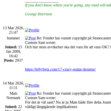
_________________
If you don't know where you're going, any road will tak
George Harrison
13 Mar 2026,
21:47
bummer
Re: Fender har vunnit copyright på Stratocaste
Custom Sam wrote:
Joined:
15
Och hur stora avvikelser ska det vara för att vara OK? 
Jan 2009,
16:42
Posts:
2937
https://leftyfretz.com/17-crazy-guitar-designs/
14 Mar 2026,
11:11
Mats
Re: Fender har vunnit copyright på Stratocaste
Nermark
Custom Sam wrote:
För det är väl sant? Nu är ju Mats både före detta Journa
Joined:
22
väldigt långtgående implikationer.