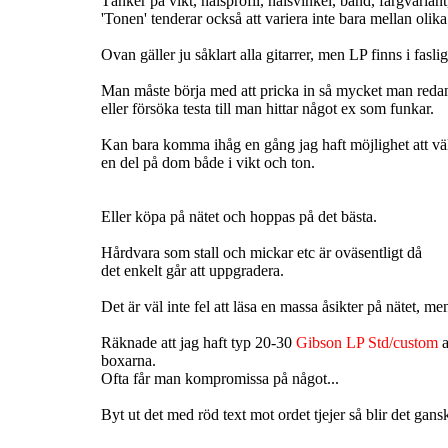
Tänker på vikt, halsprofil, halsvinkel, band, färgvariant
'Tonen' tenderar också att variera inte bara mellan olika
Ovan gäller ju såklart alla gitarrer, men LP finns i fas
Man måste börja med att pricka in så mycket man redan 
eller försöka testa till man hittar något ex som funkar.
Kan bara komma ihåg en gång jag haft möjlighet att välja
en del på dom både i vikt och ton.
Eller köpa på nätet och hoppas på det bästa.
Hårdvara som stall och mickar etc är oväsentligt då
det enkelt går att uppgradera.
Det är väl inte fel att läsa en massa åsikter på nätet, 
Räknade att jag haft typ 20-30
Gibson LP Std/custom
a
boxarna.
Ofta får man kompromissa på något...
Byt ut det med röd text mot ordet tjejer så blir det gansk