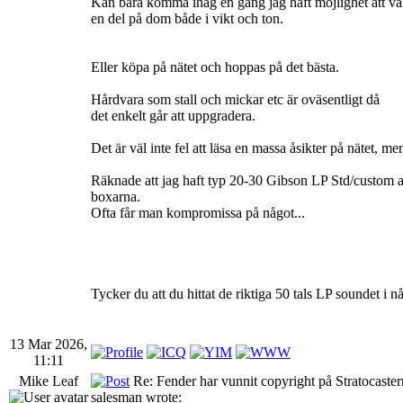
Kan bara komma ihåg en gång jag haft möjlighet att välja
en del på dom både i vikt och ton.
Eller köpa på nätet och hoppas på det bästa.
Hårdvara som stall och mickar etc är oväsentligt då
det enkelt går att uppgradera.
Det är väl inte fel att läsa en massa åsikter på nätet, 
Räknade att jag haft typ 20-30 Gibson LP Std/custom 
boxarna.
Ofta får man kompromissa på något...
Tycker du att du hittat de riktiga 50 tals LP soundet i
13 Mar 2026,
11:11
Mike Leaf
Re: Fender har vunnit copyright på Stratocaste
salesman wrote: