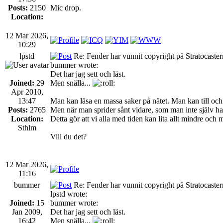
Posts:
2150
Mic drop.
Location:
12 Mar 2026,
10:29
lpstd
Re: Fender har vunnit copyright på Stratocaste
bummer wrote:
Det har jag sett och läst.
Joined:
29
Men snälla...
Apr 2010,
13:47
Man kan läsa en massa saker på nätet. Man kan till och
Posts:
2765
Men när man sprider sånt vidare, som man inte själv har 
Location:
Detta gör att vi alla med tiden kan lita allt mindre och m
Sthlm
Vill du det?
12 Mar 2026,
11:16
bummer
Re: Fender har vunnit copyright på Stratocaste
lpstd wrote:
Joined:
15
bummer wrote:
Jan 2009,
Det har jag sett och läst.
16:42
Men snälla...