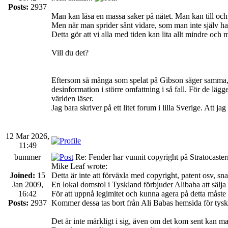
Posts:
2937
Man kan läsa en massa saker på nätet. Man kan till och
Men när man sprider sånt vidare, som man inte själv har 
Detta gör att vi alla med tiden kan lita allt mindre och m
Vill du det?
Eftersom så många som spelat på Gibson säger samma, så k
desinformation i större omfattning i så fall. För de läg
världen läser.
Jag bara skriver på ett litet forum i lilla Sverige. Att 
12 Mar 2026,
11:49
bummer
Re: Fender har vunnit copyright på Stratocaste
Mike Leaf wrote:
Joined:
15
Detta är inte att förväxla med copyright, patent osv, s
Jan 2009,
En lokal domstol i Tyskland förbjuder Alibaba att sälja
16:42
För att uppnå legimitet och kunna agera på detta måste
Posts:
2937
Kommer dessa tas bort från Ali Babas hemsida för tyska 
Det är inte märkligt i sig, även om det kom sent kan ma