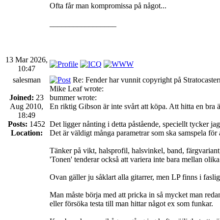
Ofta får man kompromissa på något...
_________________
13 Mar 2026,
10:47
salesman
Re: Fender har vunnit copyright på Stratocaste
Mike Leaf wrote:
Joined:
23
bummer wrote:
Aug 2010,
En riktig Gibson är inte svårt att köpa. Att hitta en bra är
18:49
Posts:
1452
Det ligger nånting i detta påstående, speciellt tycker ja
Location:
Det är väldigt många parametrar som ska samspela för 
Tänker på vikt, halsprofil, halsvinkel, band, färgvariant
'Tonen' tenderar också att variera inte bara mellan olika
Ovan gäller ju såklart alla gitarrer, men LP finns i fas
Man måste börja med att pricka in så mycket man redan 
eller försöka testa till man hittar något ex som funkar.