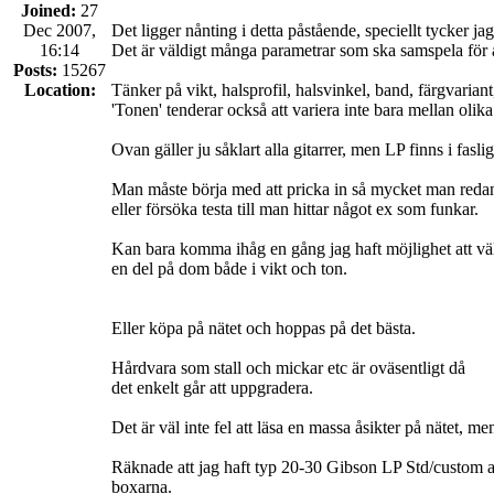
Joined:
27
Dec 2007,
Det ligger nånting i detta påstående, speciellt tycker ja
16:14
Det är väldigt många parametrar som ska samspela för 
Posts:
15267
Location:
Tänker på vikt, halsprofil, halsvinkel, band, färgvariant
'Tonen' tenderar också att variera inte bara mellan olika
Ovan gäller ju såklart alla gitarrer, men LP finns i fas
Man måste börja med att pricka in så mycket man redan 
eller försöka testa till man hittar något ex som funkar.
Kan bara komma ihåg en gång jag haft möjlighet att välja
en del på dom både i vikt och ton.
Eller köpa på nätet och hoppas på det bästa.
Hårdvara som stall och mickar etc är oväsentligt då
det enkelt går att uppgradera.
Det är väl inte fel att läsa en massa åsikter på nätet, 
Räknade att jag haft typ 20-30 Gibson LP Std/custom 
boxarna.