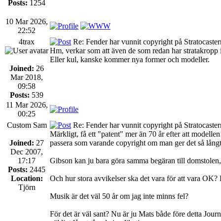
Posts:
1254
10 Mar 2026,
22:52
4trax
Re: Fender har vunnit copyright på Stratocaste
Hm, verkar som att även de som redan har stratakropp i 
Eller kul, kanske kommer nya former och modeller.
Joined:
26
Mar 2018,
09:58
Posts:
539
11 Mar 2026,
00:25
Custom Sam
Re: Fender har vunnit copyright på Stratocaste
Märkligt, få ett "patent" mer än 70 år efter att modelle
Joined:
27
passera som varande copyright om man ger det så lång
Dec 2007,
17:17
Gibson kan ju bara göra samma begäran till domstolen, d
Posts:
2445
Location:
Och hur stora avvikelser ska det vara för att vara OK? 
Tjörn
Musik är det väl 50 år om jag inte minns fel?
För det är väl sant? Nu är ju Mats både före detta Journa