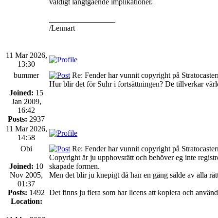
väldigt långtgående implikationer.
_________________
/Lennart
11 Mar 2026,
13:30
bummer
Re: Fender har vunnit copyright på Stratocaste
Hur blir det för Suhr i fortsättningen? De tillverkar vär
Joined:
15
Jan 2009,
16:42
Posts:
2937
11 Mar 2026,
14:58
Obi
Re: Fender har vunnit copyright på Stratocaste
Copyright är ju upphovsrätt och behöver eg inte regist
Joined:
10
skapade formen.
Nov 2005,
Men det blir ju knepigt då han en gång sålde av alla rät
01:37
Posts:
1492
Det finns ju flera som har licens att kopiera och använ
Location: