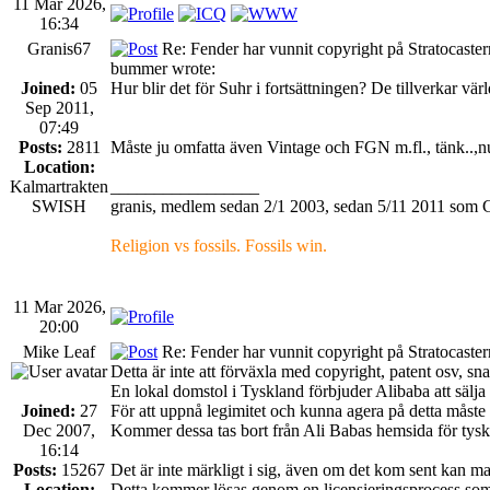
11 Mar 2026,
16:34
Granis67
Re: Fender har vunnit copyright på Stratocaste
bummer wrote:
Joined:
05
Hur blir det för Suhr i fortsättningen? De tillverkar vär
Sep 2011,
07:49
Posts:
2811
Måste ju omfatta även Vintage och FGN m.fl., tänk..,nu 
Location:
Kalmartrakten
_________________
SWISH
granis, medlem sedan 2/1 2003, sedan 5/11 2011 som 
Religion vs fossils. Fossils win.
11 Mar 2026,
20:00
Mike Leaf
Re: Fender har vunnit copyright på Stratocaste
Detta är inte att förväxla med copyright, patent osv, s
En lokal domstol i Tyskland förbjuder Alibaba att sälja
Joined:
27
För att uppnå legimitet och kunna agera på detta måste
Dec 2007,
Kommer dessa tas bort från Ali Babas hemsida för tyska 
16:14
Posts:
15267
Det är inte märkligt i sig, även om det kom sent kan ma
Location:
Detta kommer lösas genom en licensieringsprocess som j