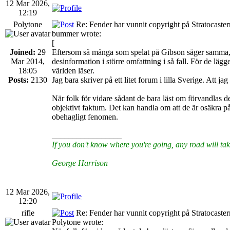
12 Mar 2026,
12:19
Polytone
Re: Fender har vunnit copyright på Stratocaste
bummer wrote:
[
Joined:
29
Eftersom så många som spelat på Gibson säger samma, så k
Mar 2014,
desinformation i större omfattning i så fall. För de läg
18:05
världen läser.
Posts:
2130
Jag bara skriver på ett litet forum i lilla Sverige. Att 
När folk för vidare sådant de bara läst om förvandlas d
objektivt faktum. Det kan handla om att de är osäkra på
obehagligt fenomen.
_________________
If you don't know where you're going, any road will tak
George Harrison
12 Mar 2026,
12:20
rifle
Re: Fender har vunnit copyright på Stratocaste
Polytone wrote: