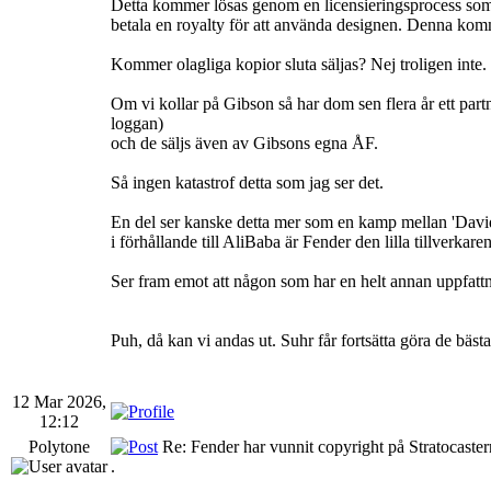
Detta kommer lösas genom en licensieringsprocess som j
betala en royalty för att använda designen. Denna komm
Kommer olagliga kopior sluta säljas? Nej troligen inte.
Om vi kollar på Gibson så har dom sen flera år ett part
loggan)
och de säljs även av Gibsons egna ÅF.
Så ingen katastrof detta som jag ser det.
En del ser kanske detta mer som en kamp mellan 'David 
i förhållande till AliBaba är Fender den lilla tillverkar
Ser fram emot att någon som har en helt annan uppfattn
Puh, då kan vi andas ut. Suhr får fortsätta göra de bä
12 Mar 2026,
12:12
Polytone
Re: Fender har vunnit copyright på Stratocaste
.