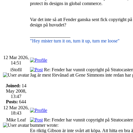
protect its designs in global commerce.
Var det inte så att Fender ganska sent fick copyright på
design på huvudet?
_________________
"Hey mister turn it on, turn it up, turn me loose"
12 Mar 2026,
14:51
iStofil
Re: Fender har vunnit copyright på Stratocaste
Jag är mest förvånad att Gene Simmons inte redan har g
Joined:
14
May 2008,
13:47
Posts:
644
12 Mar 2026,
18:43
Mike Leaf
Re: Fender har vunnit copyright på Stratocaste
bummer wrote:
En riktig Gibson är inte svårt att köpa. Att hitta en bra är