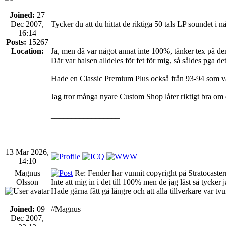
Joined:
27
Dec 2007,
Tycker du att du hittat de riktiga 50 tals LP soundet i
16:14
Posts:
15267
Location:
Ja, men då var något annat inte 100%, tänker tex på 
Där var halsen alldeles för fet för mig, så såldes pga det
Hade en Classic Premium Plus också från 93-94 som var 
Jag tror många nyare Custom Shop låter riktigt bra om d
_________________
13 Mar 2026,
14:10
Magnus
Re: Fender har vunnit copyright på Stratocaste
Olsson
Inte att mig in i det till 100% men de jag läst så tycker j
Hade gärna fått gå längre och att alla tillverkare var t
Joined:
09
//Magnus
Dec 2007,