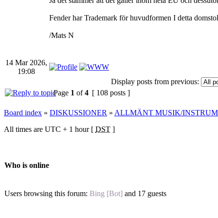
Ja det stämmer att det gäller inom hela EU och dessutom g
Fender har Trademark för huvudformen I detta domstols
/Mats N
14 Mar 2026,
19:08
Display posts from previous:
Page
1
of
4
[ 108 posts ]
Board index
»
DISKUSSIONER
»
ALLMÄNT MUSIK/INSTRU
All times are UTC + 1 hour [
DST
]
Who is online
Users browsing this forum:
Bing [Bot]
and 17 guests