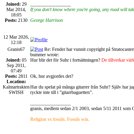
Joined:
29
_________________
Mar 2014,
If you don't know where you're going, any road will tak
18:05
Posts:
2130
George Harrison
12 Mar 2026,
12:18
Granis67
Re: Fender har vunnit copyright på Stratocaste
bummer wrote:
Joined:
05
Hur blir det för Suhr i fortsättningen?
De tillverkar vär
Sep 2011,
07:49
Posts:
2811
Ok, hur avgjordes det?
Location:
Kalmartrakten
Har du spelat på många gitarrer från Suhr? Själv har ja
SWISH
ryckte inte till i ”gitarrbaguetten”.
_________________
granis, medlem sedan 2/1 2003, sedan 5/11 2011 som 
Religion vs fossils. Fossils win.