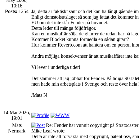
May 2006,
10:16
Posts:
1254
Ja, detta är faktiskt sant och det kan ha långt gående im
Enligt domstolsutslaget så som jag fattat det kommer 
EU om det inte står Fender på huvudet.
Detta leder till många följdfrågor.
Kan en musikaffär sälja de gitarrer de redan har på lag
Kommer Blocket kunna förmedla en sådan gitarr?
Hur kommer Reverb.com att hantera om en person inom 
Andra möjliga konsekvenser är att musikaffärer inte kan ta
Vi lever i underliga tider!
Det stämmer att jag jobbat för Fender. På tidiga 90-ta
men hade min arbetsplats i Sverige och reste över hela 
/Mats N
14 Mar 2026,
19:01
Mats
Re: Fender har vunnit copyright på Stratocaste
Nermark
Mike Leaf wrote:
Detta är inte att förväxla med copyright, patent osv, s