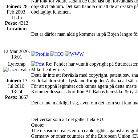
När folk för vidare sådant de bara läst om förvandlas d
Joined:
28
objektivt faktum. Det kan handla om att de är osäkra på
Feb 2003,
obehagligt fenomen.
11:15
Posts:
4313
Location:
Det är därför man aldrig kommer in på Bojen längre för
12 Mar 2026,
13:01
Lynxtrap
Re: Fender har vunnit copyright på Stratocaste
Mike Leaf wrote:
Detta är inte att förväxla med copyright, patent osv, s
Joined:
13
En lokal domstol i Tyskland förbjuder Alibaba att sälja
Jul 2010,
För att uppnå legimitet och kunna agera på detta måste
13:24
Kommer dessa tas bort från Ali Babas hemsida för tyska 
Posts:
3067
Det är inte märkligt i sig, även om det kom sent kan ma
Det verkar som att det gäller hela EU:
Quote:
The decision creates enforceable rights against any guit
Germany or other countries of the European Union (EU) 