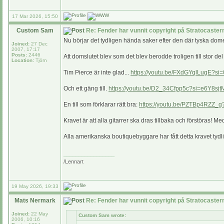
17 Mar 2026, 15:50
Custom Sam
Re: Fender har vunnit copyright på Stratocaste
Nu börjar det tydligen hända saker efter den där tyska dome
Joined:
27 Dec
2007, 17:17
Posts:
2446
Att domslutet blev som det blev berodde troligen till stor d
Location:
Tjörn
Tim Pierce är inte glad...
https://youtu.be/FXdGYqlLugE?
Och ett gäng till.
https://youtu.be/D2_34Cfpp5c?si=e6Y8s
En till som förklarar rätt bra:
https://youtu.be/PZTBp4RZZ_
Kravet är att alla gitarrer ska dras tillbaka och förstöras! M
Alla amerikanska boutiquebyggare har fått detta kravet tydl
_________________
/Lennart
19 May 2026, 19:33
Mats Nermark
Re: Fender har vunnit copyright på Stratocaste
Joined:
22 May
Custom Sam wrote:
2006, 10:16