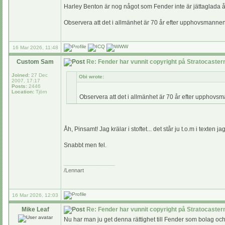
Harley Benton är nog något som Fender inte är jättaglada å
Observera att det i allmänhet är 70 år efter upphovsmannens
16 Mar 2026, 11:48
Custom Sam
Re: Fender har vunnit copyright på Stratocaste
Joined:
27 Dec
Obi wrote:
2007, 17:17
Posts:
2446
Location:
Tjörn
Observera att det i allmänhet är 70 år efter upphovsma
Åh, Pinsamt! Jag krälar i stoftet... det står ju t.o.m i texten 
Snabbt men fel.
_________________
/Lennart
16 Mar 2026, 12:03
Mike Leaf
Re: Fender har vunnit copyright på Stratocaste
Nu har man ju get denna rättighet till Fender som bolag och