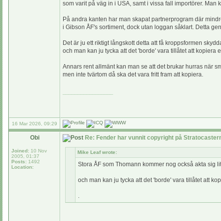
som varit på väg in i USA, samt i vissa fall importörer. M
På andra kanten har man skapat partnerprogram där mindre t
i Gibson ÅF's sortiment, dock utan loggan såklart. Detta ge
Det är ju ett riktigt långskott detta att få kroppsformen skyd
och man kan ju tycka att det 'borde' vara tillåtet att kopiera 
Annars rent allmänt kan man se att det brukar hurras när sm
men inte tvärtom då ska det vara fritt fram att kopiera.
_________________
16 Mar 2026, 09:29
Obi
Re: Fender har vunnit copyright på Stratocaste
Joined:
10 Nov
Mike Leaf wrote:
2005, 01:37
Posts:
1492
Stora ÅF som Thomann kommer nog också akta sig lite
Location:
och man kan ju tycka att det 'borde' vara tillåtet att k
.