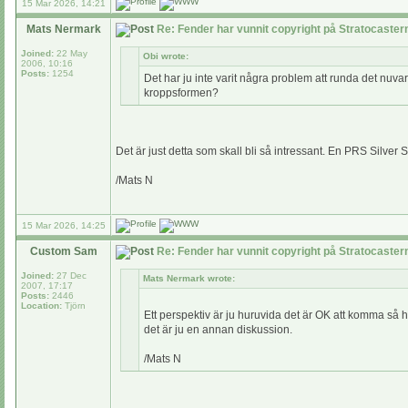
15 Mar 2026, 14:21
Mats Nermark
Re: Fender har vunnit copyright på Stratocaste
Joined:
22 May
Obi wrote:
2006, 10:16
Posts:
1254
Det har ju inte varit några problem att runda det n
kroppsformen?
Det är just detta som skall bli så intressant. En PRS Silver
/Mats N
15 Mar 2026, 14:25
Custom Sam
Re: Fender har vunnit copyright på Stratocaste
Joined:
27 Dec
Mats Nermark wrote:
2007, 17:17
Posts:
2446
Location:
Tjörn
Ett perspektiv är ju huruvida det är OK att komma så h
det är ju en annan diskussion.
/Mats N