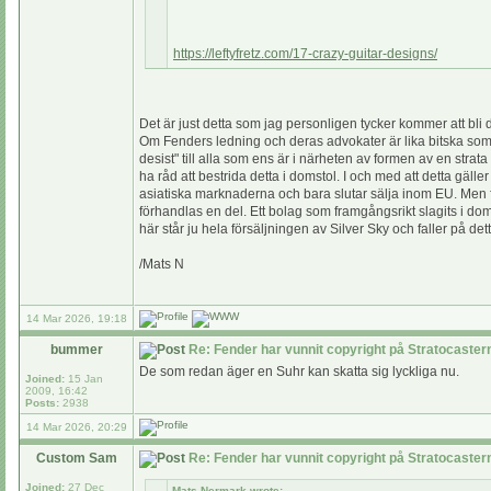
https://leftyfretz.com/17-crazy-guitar-designs/
Det är just detta som jag personligen tycker kommer att b
Om Fenders ledning och deras advokater är lika bitska som
desist" till alla som ens är i närheten av formen av en strat
ha råd att bestrida detta i domstol. I och med att detta gäl
asiatiska marknaderna och bara slutar sälja inom EU. Men f
förhandlas en del. Ett bolag som framgångsrikt slagits i do
här står ju hela försäljningen av Silver Sky och faller på dett
/Mats N
14 Mar 2026, 19:18
bummer
Re: Fender har vunnit copyright på Stratocaste
De som redan äger en Suhr kan skatta sig lyckliga nu.
Joined:
15 Jan
2009, 16:42
Posts:
2938
14 Mar 2026, 20:29
Custom Sam
Re: Fender har vunnit copyright på Stratocaste
Joined:
27 Dec
Mats Nermark wrote: