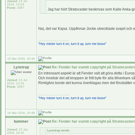
Joined:
13 Jul
2010, 13:24
Posts:
3067
Jag har hört Stratocaster beskrivas som Kalle Anka-gi
Nej, det var Kajsa. Uppfinnar-Jocke utvecklade svajet och e
_________________
"Hey mister turn it on, turn it up, turn me loose"
16 Mar 2026, 20:46
Lynxtrap
Re: Fender har vunnit copyright på Stratocaste
En intressant aspekt är att Fender valt att göra detta i Europ
Och innebär det att kroppen är fritt byte för alla tillverkar
Joined:
13 Jul
Rimligtvis borde det kunna överklagas men det förutsätter väl 
2010, 13:24
Posts:
3067
_________________
"Hey mister turn it on, turn it up, turn me loose"
16 Mar 2026, 20:48
bummer
Re: Fender har vunnit copyright på Stratocaste
Joined:
15 Jan
Lynxtrap wrote:
2009, 16:42