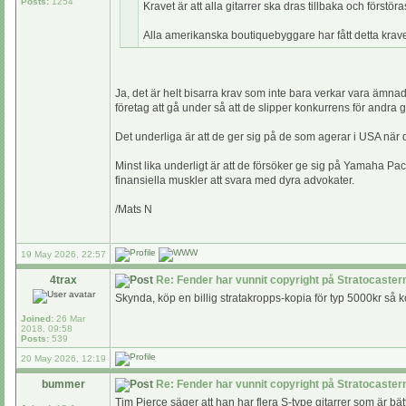
Posts:
1254
Kravet är att alla gitarrer ska dras tillbaka och förstö
Alla amerikanska boutiquebyggare har fått detta krave
Ja, det är helt bisarra krav som inte bara verkar vara ämnade 
företag att gå under så att de slipper konkurrens för andra 
Det underliga är att de ger sig på de som agerar i USA när
Minst lika underligt är att de försöker ge sig på Yamaha P
finansiella muskler att svara med dyra advokater.
/Mats N
19 May 2026, 22:57
4trax
Re: Fender har vunnit copyright på Stratocaste
Skynda, köp en billig stratakropps-kopia för typ 5000kr så 
Joined:
26 Mar
2018, 09:58
Posts:
539
20 May 2026, 12:19
bummer
Re: Fender har vunnit copyright på Stratocaste
Tim Pierce säger att han har flera S-type gitarrer som är bä