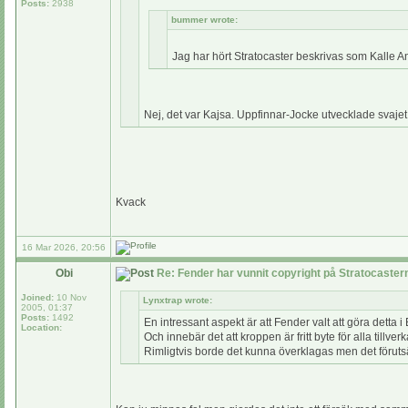
Posts:
2938
bummer wrote:
Jag har hört Stratocaster beskrivas som Kalle An
Nej, det var Kajsa. Uppfinnar-Jocke utvecklade svajet
Kvack
16 Mar 2026, 20:56
Obi
Re: Fender har vunnit copyright på Stratocaste
Joined:
10 Nov
Lynxtrap wrote:
2005, 01:37
Posts:
1492
En intressant aspekt är att Fender valt att göra detta i
Location:
Och innebär det att kroppen är fritt byte för alla till
Rimligtvis borde det kunna överklagas men det förutsätte