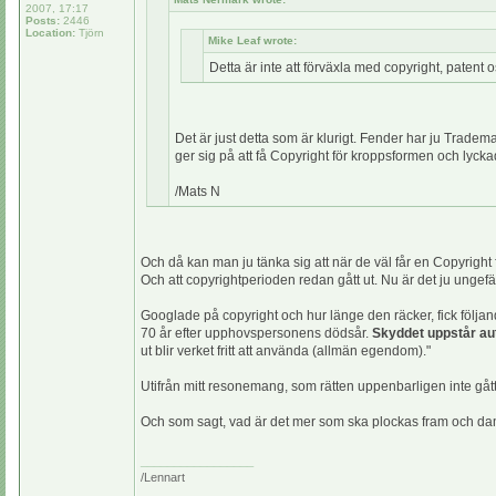
2007, 17:17
Posts:
2446
Location:
Tjörn
Mike Leaf wrote:
Detta är inte att förväxla med copyright, patent
Det är just detta som är klurigt. Fender har ju Tradem
ger sig på att få Copyright för kroppsformen och lyckad
/Mats N
Och då kan man ju tänka sig att när de väl får en Copyright 
Och att copyrightperioden redan gått ut. Nu är det ju ungefä
Googlade på copyright och hur länge den räcker, fick följa
70 år efter upphovspersonens dödsår.
Skyddet uppstår au
ut blir verket fritt att använda (allmän egendom)."
Utifrån mitt resonemang, som rätten uppenbarligen inte gått p
Och som sagt, vad är det mer som ska plockas fram och dammas
_________________
/Lennart