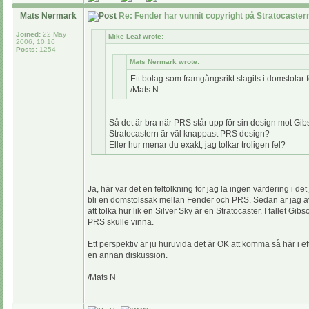
Mats Nermark
Re: Fender har vunnit copyright på Stratocaste
Joined:
22 May
Mike Leaf wrote:
2006, 10:16
Posts:
1254
Mats Nermark wrote:
Ett bolag som framgångsrikt slagits i domstolar 
/Mats N
Så det är bra när PRS står upp för sin design mot Gib
Stratocastern är väl knappast PRS design?
Eller hur menar du exakt, jag tolkar troligen fel?
Ja, här var det en feltolkning för jag la ingen värdering i
bli en domstolssak mellan Fender och PRS. Sedan är jag av å
att tolka hur lik en Silver Sky är en Stratocaster. I fallet G
PRS skulle vinna.
Ett perspektiv är ju huruvida det är OK att komma så här i e
en annan diskussion.
/Mats N