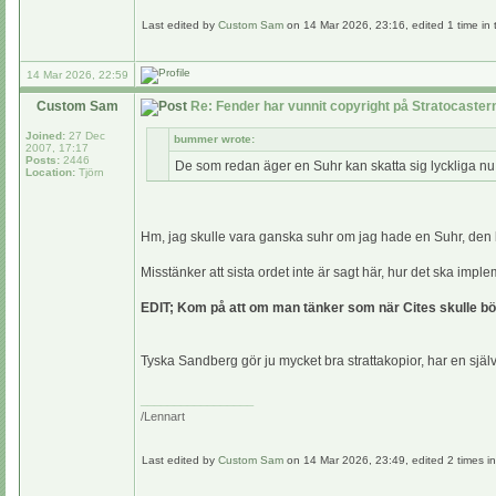
Last edited by
Custom Sam
on 14 Mar 2026, 23:16, edited 1 time in t
14 Mar 2026, 22:59
Custom Sam
Re: Fender har vunnit copyright på Stratocaste
Joined:
27 Dec
bummer wrote:
2007, 17:17
Posts:
2446
De som redan äger en Suhr kan skatta sig lyckliga nu
Location:
Tjörn
Hm, jag skulle vara ganska suhr om jag hade en Suhr, den bl
Misstänker att sista ordet inte är sagt här, hur det ska imple
EDIT; Kom på att om man tänker som när Cites skulle bör
Tyska Sandberg gör ju mycket bra strattakopior, har en själ
_________________
/Lennart
Last edited by
Custom Sam
on 14 Mar 2026, 23:49, edited 2 times in 