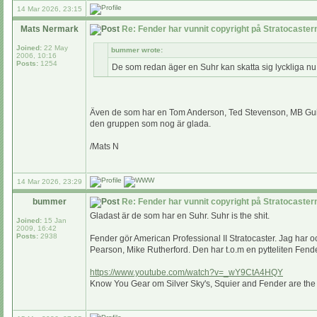
14 Mar 2026, 23:15
Mats Nermark
Re: Fender har vunnit copyright på Stratocaste
Joined:
22 May
bummer wrote:
2006, 10:16
Posts:
1254
De som redan äger en Suhr kan skatta sig lyckliga nu
Även de som har en Tom Anderson, Ted Stevenson, MB Guitar
den gruppen som nog är glada.
/Mats N
14 Mar 2026, 23:29
bummer
Re: Fender har vunnit copyright på Stratocaste
Gladast är de som har en Suhr. Suhr is the shit.
Joined:
15 Jan
2009, 16:42
Posts:
2938
Fender gör American Professional II Stratocaster. Jag har oc
Pearson, Mike Rutherford. Den har t.o.m en pytteliten Fend
https://www.youtube.com/watch?v=_wY9CtA4HQY
Know You Gear om Silver Sky's, Squier and Fender are th