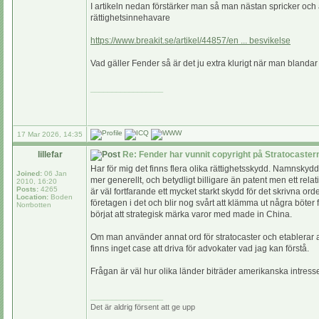
I artikeln nedan förstärker man så man nästan spricker och an
rättighetsinnehavare
https://www.breakit.se/artikel/44857/en ... besvikelse
Vad gäller Fender så är det ju extra klurigt när man blandar
_________________
17 Mar 2026, 14:35
lillefar
Re: Fender har vunnit copyright på Stratocaste
Har för mig det finns flera olika rättighetsskydd. Namnskydd
Joined:
06 Jan
mer generellt, och betydligt billigare än patent men ett rela
2010, 16:20
Posts:
4265
är väl fortfarande ett mycket starkt skydd för det skrivna o
Location:
Boden
företagen i det och blir nog svårt att klämma ut några böter 
Norrbotten
börjat att strategisk märka varor med made in China.
Om man använder annat ord för stratocaster och etablerar a
finns inget case att driva för advokater vad jag kan förstå.
Frågan är väl hur olika länder biträder amerikanska intress
_________________
Det är aldrig försent att ge upp