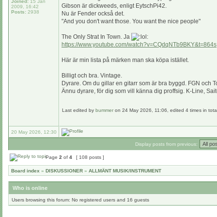
Joined:
15 Jan
Gibson är dickweeds, enligt EytschPi42.
2009, 16:42
Posts:
2938
Nu är Fender också det.
"And you don't want those. You want the nice people"
The Only Strat In Town. Ja
https://www.youtube.com/watch?v=CQdqNTb9BKY&t=864s
Här är min lista på märken man ska köpa istället.
Billigt och bra. Vintage.
Dyrare. Om du gillar en gitarr som är bra byggd. FGN och T
Ännu dyrare, för dig som vill känna dig proffsig. K-Line, Sai
Last edited by
bummer
on 24 May 2026, 11:06, edited 4 times in tota
20 May 2026, 12:30
Display posts from previous:
Page
2
of
4
[ 108 posts ]
Board index
»
DISKUSSIONER
»
ALLMÄNT MUSIK/INSTRUMENT
Who is online
Users browsing this forum: No registered users and 16 guests