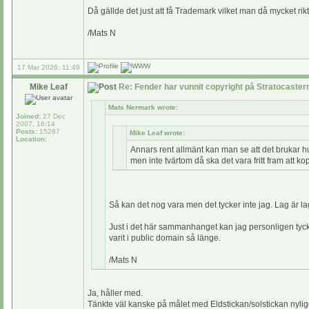
Då gällde det just att få Trademark vilket man då mycket ri
/Mats N
17 Mar 2026, 11:49
Mike Leaf
Re: Fender har vunnit copyright på Stratocaste
Mats Nermark wrote:
Joined:
27 Dec
2007, 16:14
Posts:
15267
Mike Leaf wrote:
Location:
Annars rent allmänt kan man se att det brukar hu
men inte tvärtom då ska det vara fritt fram att ko
Så kan det nog vara men det tycker inte jag. Lag är lag 
Just i det här sammanhanget kan jag personligen tycka
varit i public domain så länge.
/Mats N
Ja, håller med.
Tänkte väl kanske på målet med Eldstickan/solstickan nylige