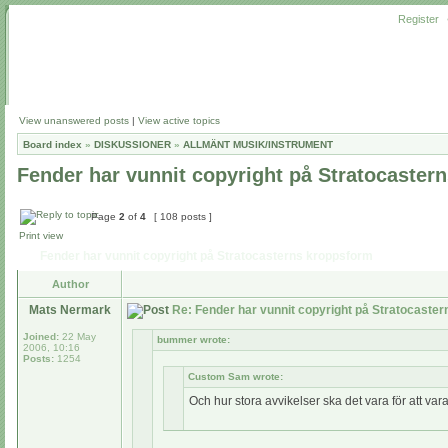
Register
View unanswered posts
|
View active topics
Board index
»
DISKUSSIONER
»
ALLMÄNT MUSIK/INSTRUMENT
Fender har vunnit copyright på Stratocaster
Page
2
of
4
[ 108 posts ]
Print view
Fender har vunnit copyright på Stratocasterns kroppsform
Author
Mats Nermark
Re: Fender har vunnit copyright på Stratocaste
Joined:
22 May
bummer wrote:
2006, 10:16
Posts:
1254
Custom Sam wrote:
Och hur stora avvikelser ska det vara för att var