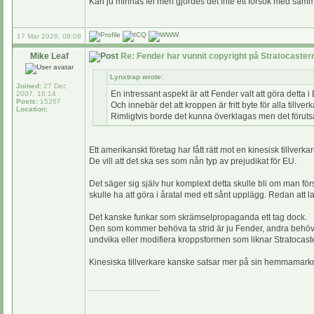
Kan ju minnas fel men gjordes det inte ett försök med samm
17 Mar 2026, 08:08
Mike Leaf
Re: Fender har vunnit copyright på Stratocaste
Lynxtrap wrote:
Joined:
27 Dec
En intressant aspekt är att Fender valt att göra detta i
2007, 16:14
Posts:
15267
Och innebär det att kroppen är fritt byte för alla till
Location:
Rimligtvis borde det kunna överklagas men det förutsätte
Ett amerikanskt företag har fått rätt mot en kinesisk tillverka
De vill att det ska ses som nån typ av prejudikat för EU.
Det säger sig själv hur komplext detta skulle bli om man f
skulle ha att göra i åratal med ett sånt upplägg. Redan att 
Det kanske funkar som skrämselpropaganda ett tag dock.
Den som kommer behöva ta strid är ju Fender, andra behöve
undvika eller modifiera kroppsformen som liknar Stratocaste
Kinesiska tillverkare kanske satsar mer på sin hemmamarknad
_________________