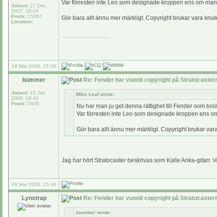
Var förresten inte Leo som designade kroppen ens om man 
Joined:
27 Dec
2007, 16:14
Posts:
15267
Gör bara allt ännu mer märkligt. Copyright brukar vara knutet 
Location:
_________________
16 Mar 2026, 15:26
bummer
Re: Fender har vunnit copyright på Stratocaste
Joined:
15 Jan
Mike Leaf wrote:
2009, 16:42
Posts:
2938
Nu har man ju get denna rättighet till Fender som bola
Var förresten inte Leo som designade kroppen ens om
Gör bara allt ännu mer märkligt. Copyright brukar vara k
Jag har hört Stratocaster beskrivas som Kalle Anka-gitarr. 
16 Mar 2026, 15:34
Lynxtrap
Re: Fender har vunnit copyright på Stratocaste
bummer wrote: