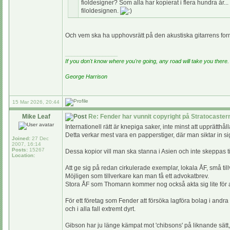
fioldesigner? Som alla har kopierat i flera hundra år
filoldesignen.
Och vem ska ha upphovsrätt på den akustiska gitarrens fo
_________________
If you don't know where you're going, any road will take you there.
George Harrison
15 Mar 2026, 20:44
Mike Leaf
Re: Fender har vunnit copyright på Stratocaste
Internationell rätt är knepiga saker, inte minst att upprätthål
Detta verkar mest vara en papperstiger, där man siktar in s
Joined:
27 Dec
2007, 16:14
Posts:
15267
Dessa kopior vill man ska stanna i Asien och inte skeppas t
Location:
Att ge sig på redan cirkulerade exemplar, lokala ÅF, små till
Möjligen som tillverkare kan man få ett advokatbrev.
Stora ÅF som Thomann kommer nog också akta sig lite för a
För ett företag som Fender att försöka lagföra bolag i andra 
och i alla fall extremt dyrt.
Gibson har ju länge kämpat mot 'chibsons' på liknande sätt,