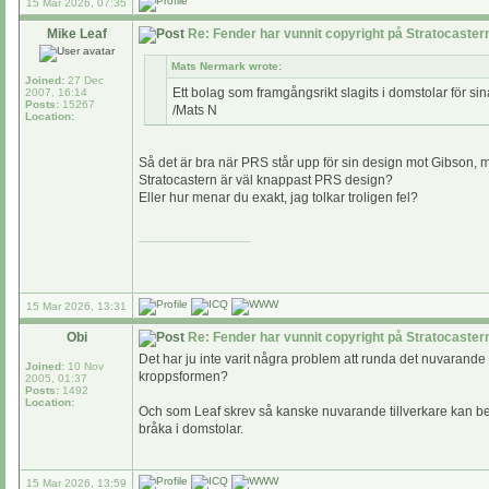
15 Mar 2026, 07:35
Mike Leaf
Re: Fender har vunnit copyright på Stratocaste
Mats Nermark wrote:
Joined:
27 Dec
Ett bolag som framgångsrikt slagits i domstolar för si
2007, 16:14
Posts:
15267
/Mats N
Location:
Så det är bra när PRS står upp för sin design mot Gibson, m
Stratocastern är väl knappast PRS design?
Eller hur menar du exakt, jag tolkar troligen fel?
_________________
15 Mar 2026, 13:31
Obi
Re: Fender har vunnit copyright på Stratocaste
Det har ju inte varit några problem att runda det nuvara
Joined:
10 Nov
kroppsformen?
2005, 01:37
Posts:
1492
Location:
Och som Leaf skrev så kanske nuvarande tillverkare kan beta
bråka i domstolar.
15 Mar 2026, 13:59