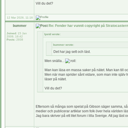
Vill du det?
12 Mar 2026, 11:16
bummer
Re: Fender har vunnit copyright på Stratocaste
Joined:
15 Jan
lpstd wrote:
2009, 16:42
Posts:
2938
bummer wrote:
Det har jag sett och läst.
Men snälla...
Man kan läsa en massa saker på nätet. Man kan till o
Men när man sprider sånt vidare, som man inte själv har 
läser på nätet.
Vill du det?
Eftersom så många som spelat på Gibson säger samma, så känns 
medier och publicerar artiklar som folk över hela världen läs
Jag bara skriver på ett litet forum i lilla Sverige. Att jag l