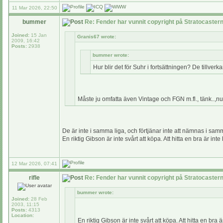
11 Mar 2026, 22:50
bummer
Re: Fender har vunnit copyright på Stratocaste
Joined:
15 Jan
Granis67 wrote:
2009, 16:42
Posts:
2938
bummer wrote:
Hur blir det för Suhr i fortsättningen? De tillverk
Måste ju omfatta även Vintage och FGN m.fl., tänk..,nu 
De är inte i samma liga, och förtjänar inte att nämnas i s
En riktig Gibson är inte svårt att köpa. Att hitta en bra är inte l
12 Mar 2026, 07:41
rifle
Re: Fender har vunnit copyright på Stratocaste
bummer wrote:
Joined:
28 Feb
2003, 11:15
Posts:
4313
Location:
En riktig Gibson är inte svårt att köpa. Att hitta en bra är 