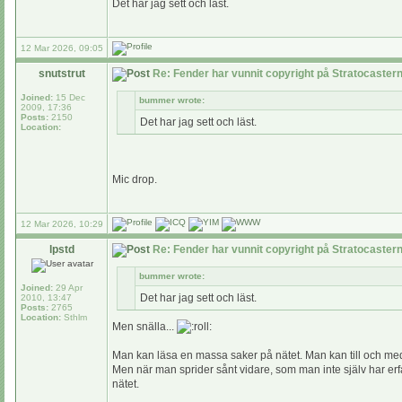
Det har jag sett och läst.
12 Mar 2026, 09:05
snutstrut
Re: Fender har vunnit copyright på Stratocaste
Joined:
15 Dec
bummer wrote:
2009, 17:36
Posts:
2150
Det har jag sett och läst.
Location:
Mic drop.
12 Mar 2026, 10:29
lpstd
Re: Fender har vunnit copyright på Stratocaste
bummer wrote:
Joined:
29 Apr
Det har jag sett och läst.
2010, 13:47
Posts:
2765
Location:
Sthlm
Men snälla...
Man kan läsa en massa saker på nätet. Man kan till och me
Men när man sprider sånt vidare, som man inte själv har erfare
nätet.