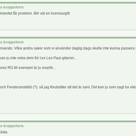
rns kroppsform
entet får problem. Blir väl en licensavgift.
rns kroppsform
ar lanserats. Vilka andra saker som vi använder daglig dags skulle inte kunna pass
 ju inte neka dem för t.ex Les Paul-gitarrer...
nez RG till exempel är ju snarlik...
 och Fenderanställd (?), så jag förutsätter att det är sant. Det kan ju som sagt ha vä
rns kroppsform
bästa.