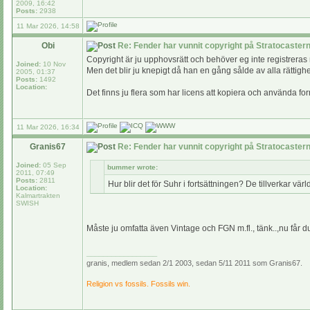
2009, 16:42
Posts:
2938
11 Mar 2026, 14:58
Obi
Re: Fender har vunnit copyright på Stratocaste
Copyright är ju upphovsrätt och behöver eg inte registrera
Joined:
10 Nov
Men det blir ju knepigt då han en gång sålde av alla rättighe
2005, 01:37
Posts:
1492
Location:
Det finns ju flera som har licens att kopiera och använda f
11 Mar 2026, 16:34
Granis67
Re: Fender har vunnit copyright på Stratocaste
Joined:
05 Sep
bummer wrote:
2011, 07:49
Posts:
2811
Hur blir det för Suhr i fortsättningen? De tillverkar vär
Location:
Kalmartrakten
SWISH
Måste ju omfatta även Vintage och FGN m.fl., tänk..,nu får du
_________________
granis, medlem sedan 2/1 2003, sedan 5/11 2011 som Granis67.
Religion vs fossils. Fossils win.