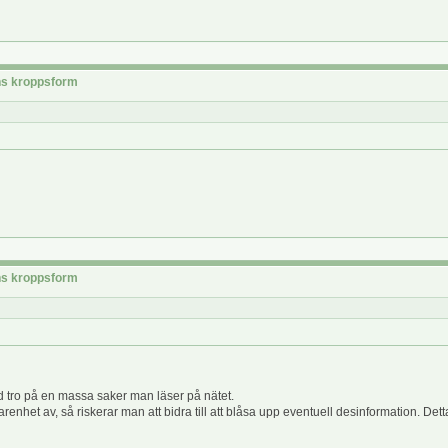
rns kroppsform
rns kroppsform
d tro på en massa saker man läser på nätet.
nhet av, så riskerar man att bidra till att blåsa upp eventuell desinformation. Detta 