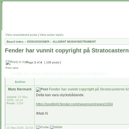
View unanswered posts
|
View active topics
Board index
»
DISKUSSIONER
»
ALLMÄNT MUSIK/INSTRUMENT
Fender har vunnit copyright på Stratocaster
Page
1
of
4
[ 108 posts ]
Print view
Fender har vunnit copyright på Stratocasterns kroppsform
Author
Mats Nermark
Fender har vunnit copyright på Stratocasterns 
Detta kan vara olycksbådande.
Joined:
22 May
2006, 10:16
Posts:
1254
https://spotlight.fender.com/newsroom/news/1004
/Mats N
10 Mar 2026, 22:52