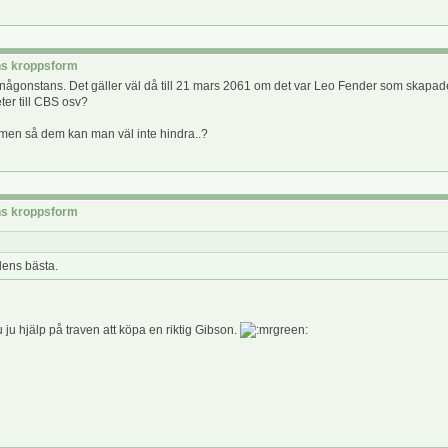
rns kroppsform
s någonstans. Det gäller väl då till 21 mars 2061 om det var Leo Fender som skapad
ter till CBS osv?
ormen så dem kan man väl inte hindra..?
rns kroppsform
ldens bästa.
 ju hjälp på traven att köpa en riktig Gibson.