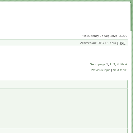
It is currently 07 Aug 2026, 21:00
All times are UTC + 1 hour [
DST
]
Go to page
1
,
2
,
3
,
4
Next
Previous topic
|
Next topic