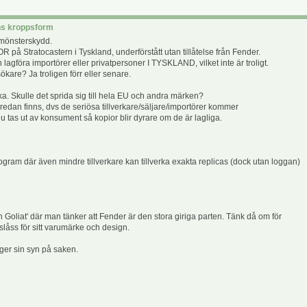
rns kroppsform
e mönsterskydd.
R på Stratocastern i Tyskland, underförstått utan tillåtelse från Fender.
agföra importörer eller privatpersoner I TYSKLAND, vilket inte är troligt.
kare? Ja troligen förr eller senare.
ka. Skulle det sprida sig till hela EU och andra märken?
dan finns, dvs de seriösa tillverkare/säljare/importörer kommer
 tas ut av konsument så kopior blir dyrare om de är lagliga.
ogram där även mindre tillverkare kan tillverka exakta replicas (dock utan loggan)
Goliat' där man tänker att Fender är den stora giriga parten. Tänk då om för
 slåss för sitt varumärke och design.
ger sin syn på saken.