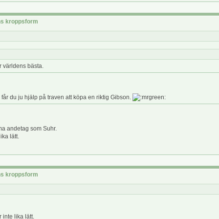
rns kroppsform
ar världens bästa.
får du ju hjälp på traven att köpa en riktig Gibson.
amma andetag som Suhr.
ika lätt.
rns kroppsform
inte lika lätt.