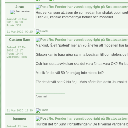
4trax
Re: Fender har vunnit copyright på Stratocaste
Hm, verkar som att även de som redan har stratakropp i sortim
Eller kul, kanske kommer nya former och modeller.
Joined:
26 Mar
2018, 09:58
Posts:
539
11 Mar 2026, 00:25
Custom Sam
Re: Fender har vunnit copyright på Stratocaste
Märkligt, få ett "patent" mer än 70 år efter att modellen h
Joined:
27 Dec
2007, 17:17
Posts:
2446
Gibson kan ju bara göra samma begäran till domstolen, de kan
Location:
Tjörn
Och hur stora avvikelser ska det vara för att vara OK? En Iba
Musik är det väl 50 år om jag inte minns fel?
För det är väl sant? Nu är ju Mats både före detta Journalist
_________________
/Lennart
11 Mar 2026, 13:30
bummer
Re: Fender har vunnit copyright på Stratocaste
Hur blir det för Suhr i fortsättningen? De tillverkar världens 
Joined:
15 Jan