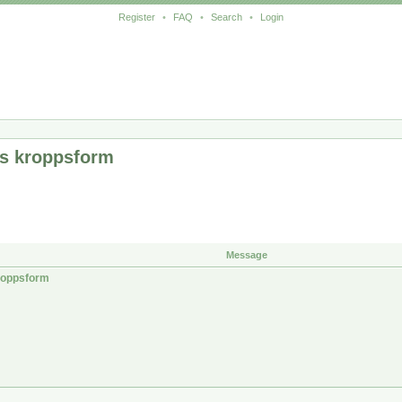
Register
•
FAQ
•
Search
•
Login
ns kroppsform
Message
kroppsform