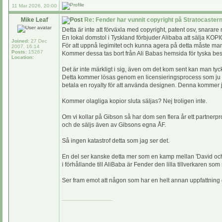
11 Mar 2026, 20:00
Mike Leaf
Re: Fender har vunnit copyright på Stratocaste
Detta är inte att förväxla med copyright, patent osv, snarar
En lokal domstol i Tyskland förbjuder Alibaba att sälja KOPIO
Joined:
27 Dec
För att uppnå legimitet och kunna agera på detta måste man l
2007, 16:14
Posts:
15267
Kommer dessa tas bort från Ali Babas hemsida för tyska besö
Location:
Det är inte märkligt i sig, även om det kom sent kan man tyc
Detta kommer lösas genom en licensieringsprocess som ju re
betala en royalty för att använda designen. Denna kommer ju
Kommer olagliga kopior sluta säljas? Nej troligen inte.
Om vi kollar på Gibson så har dom sen flera år ett partnerpr
och de säljs även av Gibsons egna ÅF.
Så ingen katastrof detta som jag ser det.
En del ser kanske detta mer som en kamp mellan 'David och 
i förhållande till AliBaba är Fender den lilla tillverkaren som
Ser fram emot att någon som har en helt annan uppfattning 
_________________