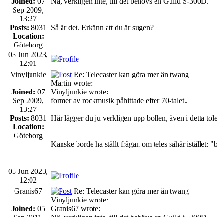
Joined:
07
Nä, verkligen inte, till det behövs en Guild S-300D.
Sep 2009,
13:27
Posts:
8031
Så är det. Erkänn att du är sugen?
Location:
Göteborg
03 Jun 2023,
12:01
Vinyljunkie
Re: Telecaster kan göra mer än twang
Martin wrote:
Joined:
07
Vinyljunkie wrote:
Sep 2009,
former av rockmusik påhittade efter 70-talet..
13:27
Posts:
8031
Här lägger du ju verkligen upp bollen, även i detta t
Location:
Göteborg
Kanske borde ha ställt frågan om teles såhär istället: "b
03 Jun 2023,
12:02
Granis67
Re: Telecaster kan göra mer än twang
Vinyljunkie wrote:
Joined:
05
Granis67 wrote: