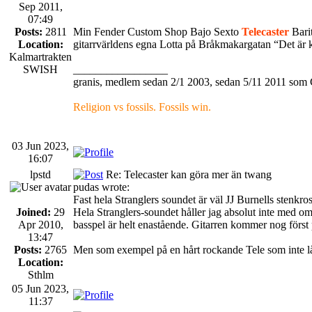
Sep 2011,
07:49
Posts:
2811
Min Fender Custom Shop Bajo Sexto
Telecaster
Barit
Location:
gitarrvärldens egna Lotta på Bråkmakargatan “Det är 
Kalmartrakten
SWISH
_________________
granis, medlem sedan 2/1 2003, sedan 5/11 2011 som 
Religion vs fossils. Fossils win.
03 Jun 2023,
16:07
lpstd
Re: Telecaster kan göra mer än twang
pudas wrote:
Fast hela Stranglers soundet är väl JJ Burnells stenkro
Joined:
29
Hela Stranglers-soundet håller jag absolut inte med om
Apr 2010,
basspel är helt enastående. Gitarren kommer nog först p
13:47
Posts:
2765
Men som exempel på en hårt rockande Tele som inte låt
Location:
Sthlm
05 Jun 2023,
11:37