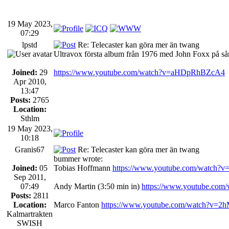
19 May 2023,
07:29
lpstd
Re: Telecaster kan göra mer än twang
Ultravox första album från 1976 med John Foxx på sån
Joined:
29
https://www.youtube.com/watch?v=aHDpRhBZcA4
Apr 2010,
13:47
Posts:
2765
Location:
Sthlm
19 May 2023,
10:18
Granis67
Re: Telecaster kan göra mer än twang
bummer wrote:
Joined:
05
Tobias Hoffmann
https://www.youtube.com/watch
Sep 2011,
07:49
Andy Martin (3:50 min in)
https://www.youtube.co
Posts:
2811
Location:
Marco Fanton
https://www.youtube.com/watch?v=
Kalmartrakten
SWISH