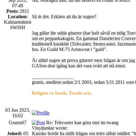
Sep 2011,
Nä, verkligen inte, till det behövs en Guild S-300D.
07:49
Posts:
2811
Location:
Så är det. Erkänn att du är sugen?
Kalmartrakten
SWISH
Jag gillar lite udda gitarrer (har haft såväl en tidig
om en pepparkaksgris. En gammal Danelectro Convertibl
traditionell karaktär (Telecaster, Stratocaster, Jazzmas
bra. En Guild M-75 Aristocrat i ”guld”.
Är alltid sugen att prova gitarrer men frågan är om jag
GASen drar igång kan det vara svårt att stå emot.
_________________
granis, medlem sedan 2/1 2003, sedan 5/11 2011 som 
Religion vs fossils. Fossils win.
03 Jun 2023,
16:02
Granis67
Re: Telecaster kan göra mer än twang
Vinyljunkie wrote:
Joined:
05
Kanske borde ha ställt frågan om teles såhär istället: "b