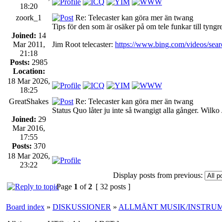
18:20
zoork_1
Re: Telecaster kan göra mer än twang
Tips för den som är osäker på om tele funkar till tyngre
Joined:
14
Mar 2011,
Jim Root telecaster:
https://www.bing.com/videos/
21:18
Posts:
2985
Location:
18 Mar 2026,
18:25
GreatShakes
Re: Telecaster kan göra mer än twang
Status Quo låter ju inte så twangigt alla gånger. Wilk
Joined:
29
Mar 2016,
17:55
Posts:
370
18 Mar 2026,
23:22
Display posts from previous:
Page
1
of
2
[ 32 posts ]
Board index
»
DISKUSSIONER
»
ALLMÄNT MUSIK/INSTRU