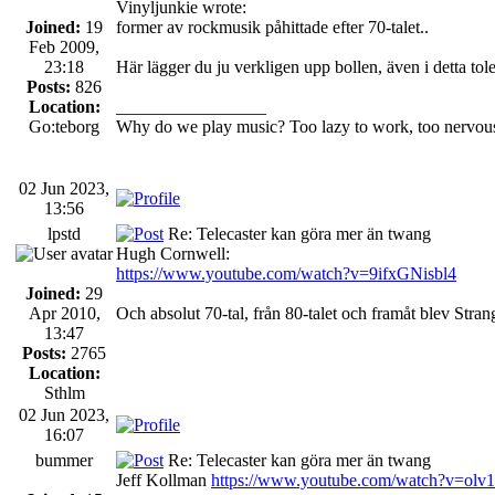
Vinyljunkie wrote:
Joined:
19
former av rockmusik påhittade efter 70-talet..
Feb 2009,
23:18
Här lägger du ju verkligen upp bollen, även i detta t
Posts:
826
Location:
_________________
Go:teborg
Why do we play music? Too lazy to work, too nervous 
02 Jun 2023,
13:56
lpstd
Re: Telecaster kan göra mer än twang
Hugh Cornwell:
https://www.youtube.com/watch?v=9ifxGNisbl4
Joined:
29
Apr 2010,
Och absolut 70-tal, från 80-talet och framåt blev Stran
13:47
Posts:
2765
Location:
Sthlm
02 Jun 2023,
16:07
bummer
Re: Telecaster kan göra mer än twang
Jeff Kollman
https://www.youtube.com/watch?v=ol