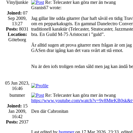
Vinyljunkie
Re: Telecaster kan göra mer än twang
Granis67 wrote:
Joined:
07
Sep 2009,
Jag gillar lite udda gitarrer (har haft såväl en tidig
13:27
om en pepparkaksgris. En gammal Danelectro Convertibl
Posts:
8031
traditionell karaktär (Telecaster, Stratocaster, Jazzmas
Location:
bra. En Guild M-75 Aristocrat i ”guld”.
Göteborg
Är alltid sugen att prova gitarrer men frågan är om jag
GASen drar igång kan det vara svårt att stå emot.
Nu är den iofs troligen redan såld men jag kan ändå be
05 Jun 2023,
16:46
bummer
Re: Telecaster kan göra mer än twang
https://www.youtube.com/watch?v=9v8MteKB0sk&t
Joined:
15
Jan 2009,
Den där Cabronitan
16:42
Posts:
2937
Last edited by
bummer
on 17 Mar 2026, 23:33, edited 1