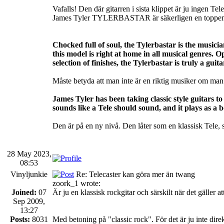
Vafalls! Den där gitarren i sista klippet är ju ingen T
James Tyler TYLERBASTAR är säkerligen en toppengit
Chocked full of soul, the Tylerbastar is the musici
this model is right at home in all musical genres.
selection of finishes, the Tylerbastar is truly a guita
Måste betyda att man inte är en riktig musiker om man 
James Tyler has been taking classic style guitars t
sounds like a Tele should sound, and it plays as a 
Den är på en ny nivå. Den låter som en klassisk Tele, s
28 May 2023,
08:53
Vinyljunkie
Re: Telecaster kan göra mer än twang
zoork_1 wrote:
Joined:
07
Är ju en klassisk rockgitar och särskilt när det gäller
Sep 2009,
13:27
Posts:
8031
Med betoning på "classic rock". För det är ju inte direk