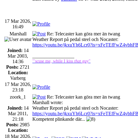
17 Mar 2026,
16:49
Marshall
Re: Telecaster kan göra mer än twang
Weather Report på pedal steel och Nocaster:
https://youtu.be/jkxuYh6Lcr0?is=xFeTEfFwZ4vbhF
Joined:
14
Mar 2003,
_________________
14:36
"'scuse me, while I kiss
that
guy"
Posts:
2721
Location:
Varberg
17 Mar 2026,
23:18
zoork_1
Re: Telecaster kan göra mer än twang
Marshall wrote:
Joined:
14
Weather Report på pedal steel och Nocaster:
Mar 2011,
https://youtu.be/jkxuYh6Lcr0?is=xFeTEfFwZ4vbhF
21:18
Kompetent plinkande där...
Posts:
2985
Location:
18 Mar 2026,