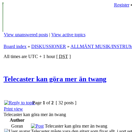
Register
View unanswered posts
|
View active topics
Board index
»
DISKUSSIONER
»
ALLMÄNT MUSIK/INSTRU
All times are UTC + 1 hour [
DST
]
Telecaster kan göra mer än twang
Page
1
of
2
[ 32 posts ]
Print view
Telecaster kan göra mer än twang
Author
Goran
Telecaster kan göra mer än twang
Telecaster måste vara den gitarr som fixar allt, i sort se