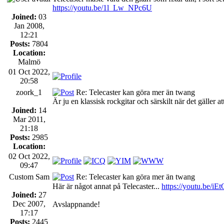
https://youtu.be/1l_Lw_NPc6U
Joined:
03
Jan 2008,
12:21
Posts:
7804
Location:
Malmö
01 Oct 2022,
20:58
zoork_1
Re: Telecaster kan göra mer än twang
Är ju en klassisk rockgitar och särskilt när det gäller
Joined:
14
Mar 2011,
21:18
Posts:
2985
Location:
02 Oct 2022,
09:47
Custom Sam
Re: Telecaster kan göra mer än twang
Här är något annat på Telecaster...
https://youtu.be/iE
Joined:
27
Dec 2007,
Avslappnande!
17:17
Posts:
2445
_________________