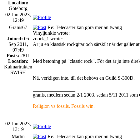
Location:
Göteborg
02 Jun 2023,
12:49
Granis67
Re: Telecaster kan göra mer än twang
Vinyljunkie wrote:
Joined:
05
zoork_1 wrote:
Sep 2011,
Är ju en klassisk rockgitar och särskilt när det gäller
07:49
Posts:
2811
Location:
Med betoning på "classic rock". För det är ju inte direk
Kalmartrakten
SWISH
Nä, verkligen inte, till det behövs en Guild S-300D.
_________________
granis, medlem sedan 2/1 2003, sedan 5/11 2011 som 
Religion vs fossils. Fossils win.
02 Jun 2023,
13:19
Martin
Re: Telecaster kan göra mer än twang