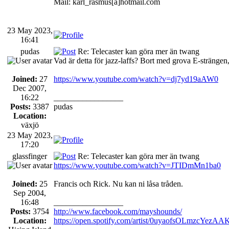
Mail: karl_rasmus[a]hotmail.com
23 May 2023,
16:41
pudas
Re: Telecaster kan göra mer än twang
Vad är detta för jazz-laffs? Bort med grova E-stränge
Joined:
27
https://www.youtube.com/watch?v=dj7yd19aAW0
Dec 2007,
16:22
_________________
Posts:
3387
pudas
Location:
växjö
23 May 2023,
17:20
glassfinger
Re: Telecaster kan göra mer än twang
https://www.youtube.com/watch?v=JTIDmMn1ba0
Joined:
25
Francis och Rick. Nu kan ni låsa tråden.
Sep 2004,
16:48
_________________
Posts:
3754
http://www.facebook.com/mayshounds/
Location:
https://open.spotify.com/artist/0uyaofsOLmzcYe