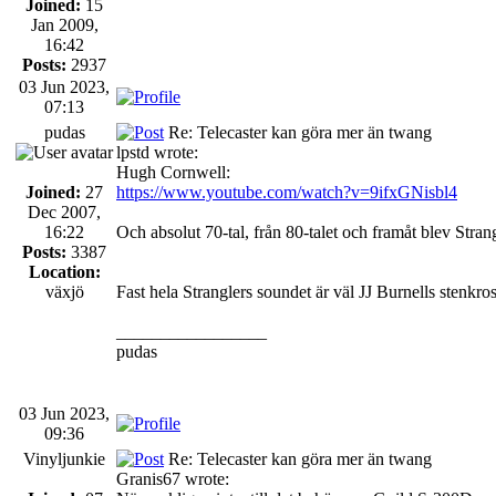
Joined:
15
Jan 2009,
16:42
Posts:
2937
03 Jun 2023,
07:13
pudas
Re: Telecaster kan göra mer än twang
lpstd wrote:
Hugh Cornwell:
Joined:
27
https://www.youtube.com/watch?v=9ifxGNisbl4
Dec 2007,
16:22
Och absolut 70-tal, från 80-talet och framåt blev Stran
Posts:
3387
Location:
växjö
Fast hela Stranglers soundet är väl JJ Burnells stenkro
_________________
pudas
03 Jun 2023,
09:36
Vinyljunkie
Re: Telecaster kan göra mer än twang
Granis67 wrote: