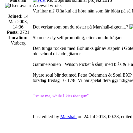
Marshall
Re: Bojarnas sommar projekt 2018
Axewall wrote:
Var lirar ni? Ofta kul att höra nån som får blöta på så N
Joined:
14
Mar 2003,
14:36
Det verkar som om du röstar på Marshall-riggen...?
Posts:
2721
Location:
Shamelessly self promoting, eftersom du frågar:
Varberg
Den tunga rocken med Bohunks går av stapeln i Göteb
old school distade gitarrer.
Gammelsoulen - Wilson Picket å sånt, med blås & Ha
Nyare soul blir det med Petra Odenman & Soul EXP (
torsdag-fredag 16-17/8. Vi har spelat flera ggr tidigare
_________________
"'scuse me, while I kiss
that
guy"
Last edited by
Marshall
on 24 Jul 2018, 00:28, edited 