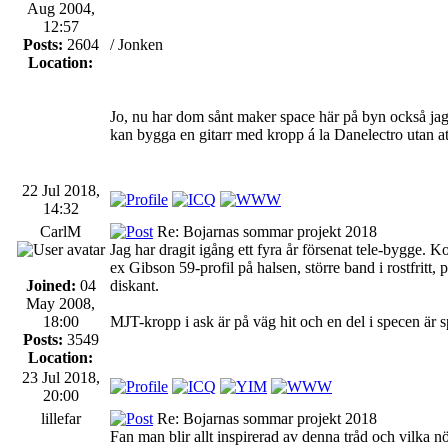
Aug 2004,
12:57
Posts:
2604
/ Jonken
Location:
Jo, nu har dom sånt maker space här på byn också jag s
kan bygga en gitarr med kropp á la Danelectro utan a
22 Jul 2018,
14:32
CarlM
Re: Bojarnas sommar projekt 2018
Jag har dragit igång ett fyra år försenat tele-bygge. 
ex Gibson 59-profil på halsen, större band i rostfri
Joined:
04
diskant.
May 2008,
18:00
MJT-kropp i ask är på väg hit och en del i specen är s
Posts:
3549
Location:
23 Jul 2018,
20:00
lillefar
Re: Bojarnas sommar projekt 2018
Fan man blir allt inspirerad av denna tråd och vilka 