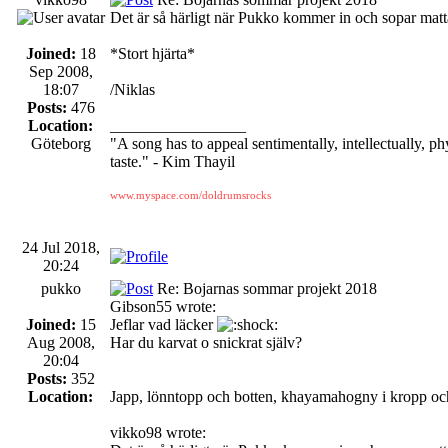
Det är så härligt när Pukko kommer in och sopar matt
Joined:
18
*Stort hjärta*
Sep 2008,
18:07
/Niklas
Posts:
476
Location:
_________________
Göteborg
"A song has to appeal sentimentally, intellectually, phy
taste." - Kim Thayil
www.myspace.com/doldrumsrocks
24 Jul 2018,
20:24
pukko
Re: Bojarnas sommar projekt 2018
Gibson55 wrote:
Joined:
15
Jeflar vad läcker
Aug 2008,
Har du karvat o snickrat själv?
20:04
Posts:
352
Location:
Japp, lönntopp och botten, khayamahogny i kropp och
vikko98 wrote: