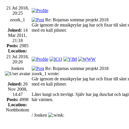
21 Jul 2018,
20:25
zoork_1
Re: Bojarnas sommar projekt 2018
Går igenom de musikprylar jag har och fixar till sånt 
Joined:
14
med en kall pilsner.
Mar 2011,
21:18
Posts:
2985
Location:
21 Jul 2018,
20:26
Jonken
Re: Bojarnas sommar projekt 2018
zoork_1 wrote:
Går igenom de musikprylar jag har och fixar till sånt 
Joined:
26
med en kall pilsner.
Nov 2008,
14:47
Låter lungt och trevligt. Själv har jag duschat och tagit
Posts:
4998
här värmen.
Location:
Northbottom
/ Jonken