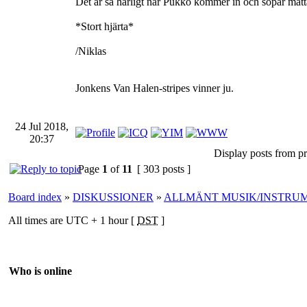
Det är så härligt när Pukko kommer in och sopar matt
*Stort hjärta*
/Niklas
Jonkens Van Halen-stripes vinner ju.
24 Jul 2018,
20:37
Display posts from pr
Page
1
of
11
[ 303 posts ]
Board index
»
DISKUSSIONER
»
ALLMÄNT MUSIK/INSTRU
All times are UTC + 1 hour [
DST
]
Who is online