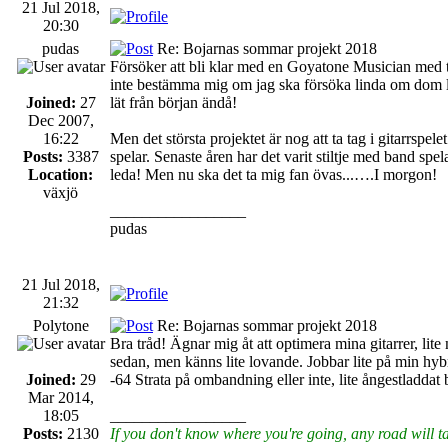
21 Jul 2018,
20:30
pudas
Re: Bojarnas sommar projekt 2018
Försöker att bli klar med en Goyatone Musician med t
inte bestämma mig om jag ska försöka linda om dom luf
Joined:
27
lät från början ändå!
Dec 2007,
16:22
Men det största projektet är nog att ta tag i gitarrspel
Posts:
3387
spelar. Senaste åren har det varit stiltje med band spelan
Location:
leda! Men nu ska det ta mig fan övas...….I morgon!
växjö
_________________
pudas
21 Jul 2018,
21:32
Polytone
Re: Bojarnas sommar projekt 2018
Bra tråd! Ägnar mig åt att optimera mina gitarrer, lite
sedan, men känns lite lovande. Jobbar lite på min hyb
Joined:
29
-64 Strata på ombandning eller inte, lite ångestladdat b
Mar 2014,
18:05
_________________
Posts:
2130
If you don't know where you're going, any road will t