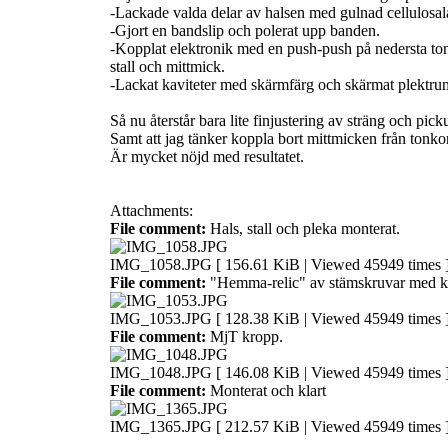
-Lackade valda delar av halsen med gulnad cellulosala
-Gjort en bandslip och polerat upp banden.
-Kopplat elektronik med en push-push på nedersta tonko
stall och mittmick.
-Lackat kaviteter med skärmfärg och skärmat plektrum
Så nu återstår bara lite finjustering av sträng och pick
Samt att jag tänker koppla bort mittmicken från tonkon
Är mycket nöjd med resultatet.
Attachments:
File comment:
Hals, stall och pleka monterat.
IMG_1058.JPG [ 156.61 KiB | Viewed 45949 times 
File comment:
"Hemma-relic" av stämskruvar med k
IMG_1053.JPG [ 128.38 KiB | Viewed 45949 times 
File comment:
MjT kropp.
IMG_1048.JPG [ 146.08 KiB | Viewed 45949 times 
File comment:
Monterat och klart
IMG_1365.JPG [ 212.57 KiB | Viewed 45949 times 