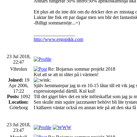
Annars fungerar 50% linfrö/50% aprikoskärnolja lika 
Ett plus att du inte dör om du dricker den av misstag 
Luktar lite fisk ett par dagar men sen blir det fantastis
-Billigt sommarnöje...=)
_________________
http://www.ergopikk.com
23 Jul 2018,
22:47
Vibrolux
Re: Bojarnas sommar projekt 2018
Kul att se att ni sliter på i värmen!
Joined:
19
Apr 2006,
Själv hemmarepar jag in en 10-15 låtar till ett vik 
17:22
expressionpedal därtill. Kul kul!
Posts:
1092
Till det giget blev det en tele införskaffat som jag ju 
Location:
Sen skulle min squire jazzmaster behövt bli lite tystar
Göteborg
I källaren väntar också en annan tele på att den ska få
23 Jul 2018,
23:47