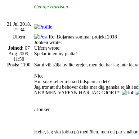
George Harrison
21 Jul 2018,
21:34
Ulfern
Re: Bojarnas sommar projekt 2018
Jonken wrote:
Joined:
07
Ulfern wrote:
Aug 2009,
Spelar in en ny platta!
11:58
Posts:
1190
Samt vill sälja av lite grejer, men det har jag inte klar
Nice.
Hur snäv -eller relaxed tidsplan är det?
Jag tror att du behöver deka mer dig ganska rejält i s
NEJ! MEN VAFFAN HAR JAG GJORT?!
/ Jonken
Hehe, jag ska jobba på med ölen, men ett par småbarn gö