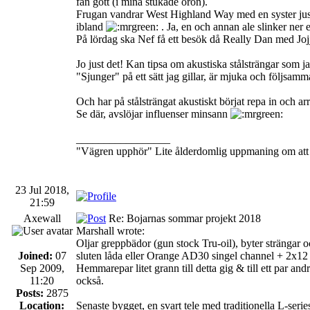
fan gott (i mina stukade öron).
Frugan vandrar West Highland Way med en syster just n
ibland
. Ja, en och annan ale slinker ner
På lördag ska Nef få ett besök då Really Dan med Jojje
Jo just det! Kan tipsa om akustiska stålsträngar som 
"Sjunger" på ett sätt jag gillar, är mjuka och följsamm
Och har på stålsträngat akustiskt börjat repa in och
Se där, avslöjar influenser minsann
_________________
"Vägren upphör" Lite ålderdomlig uppmaning om att in
23 Jul 2018,
21:59
Axewall
Re: Bojarnas sommar projekt 2018
Marshall wrote:
Oljar greppbädor (gun stock Tru-oil), byter strängar
Joined:
07
sluten låda eller Orange AD30 singel channel + 2x12 i ö
Sep 2009,
Hemmarepar litet grann till detta gig & till ett par a
11:20
också.
Posts:
2875
Location:
Senaste bygget, en svart tele med traditionella L-serie