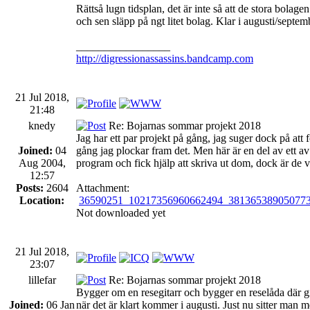
Rättså lugn tidsplan, det är inte så att de stora bolagen
och sen släpp på ngt litet bolag. Klar i augusti/sept
_________________
http://digressionassassins.bandcamp.com
21 Jul 2018,
21:48
knedy
Re: Bojarnas sommar projekt 2018
Jag har ett par projekt på gång, jag suger dock på at
Joined:
04
gång jag plockar fram det. Men här är en del av ett av 
Aug 2004,
program och fick hjälp att skriva ut dom, dock är de vä
12:57
Posts:
2604
Attachment:
Location:
36590251_10217356960662494_381365389050773
Not downloaded yet
21 Jul 2018,
23:07
lillefar
Re: Bojarnas sommar projekt 2018
Bygger om en resegitarr och bygger en reselåda där gita
Joined:
06 Jan
när det är klart kommer i augusti. Just nu sitter man m