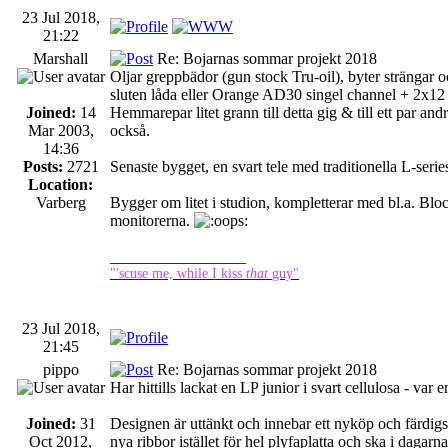
23 Jul 2018,
21:22
Marshall
Re: Bojarnas sommar projekt 2018
Oljar greppbädor (gun stock Tru-oil), byter strängar
sluten låda eller Orange AD30 singel channel + 2x12 i ö
Joined:
14
Hemmarepar litet grann till detta gig & till ett par a
Mar 2003,
också.
14:36
Posts:
2721
Senaste bygget, en svart tele med traditionella L-serie
Location:
Varberg
Bygger om litet i studion, kompletterar med bl.a. Blo
monitorerna.
_________________
"'scuse me, while I kiss
that
guy"
23 Jul 2018,
21:45
pippo
Re: Bojarnas sommar projekt 2018
Har hittills lackat en LP junior i svart cellulosa - var
Joined:
31
Designen är uttänkt och innebar ett nyköp och färdigst
Oct 2012,
nya ribbor istället för hel plyfaplatta och ska i daga