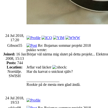
24 Jul 2018,
17:20
Gibson55
Re: Bojarnas sommar projekt 2018
pukko wrote:
Joined:
16 Jan
Börjar väl närma mig slutet på detta projekt... Elektro
2008, 15:13
Posts:
744
Location:
Jeflar vad läcker
Norrtälje.
Har du karvat o snickrat själv?
SWISH
_________________
Rookie på de mesta men glad ändå.
24 Jul 2018,
19:53
vikko98
Re: Bojarnas sommar projekt 2018