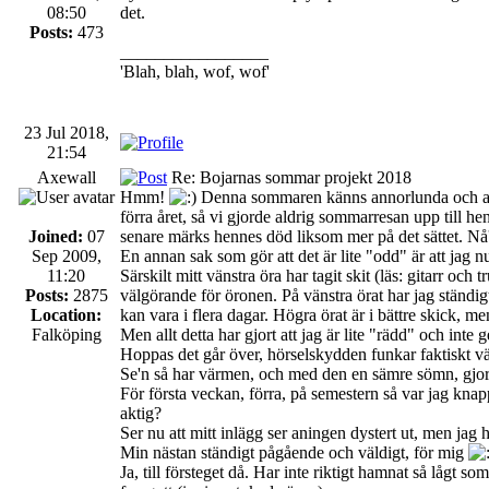
08:50
det.
Posts:
473
_________________
'Blah, blah, wof, wof'
23 Jul 2018,
21:54
Axewall
Re: Bojarnas sommar projekt 2018
Hmm!
Denna sommaren känns annorlunda och anin
förra året, så vi gjorde aldrig sommarresan upp till henn
Joined:
07
senare märks hennes död liksom mer på det sättet. Nå't 
Sep 2009,
En annan sak som gör att det är lite "odd" är att jag 
11:20
Särskilt mitt vänstra öra har tagit skit (läs: gitarr och
Posts:
2875
välgörande för öronen. På vänstra örat har jag ständig
Location:
kan vara i flera dagar. Högra örat är i bättre skick, 
Falköping
Men allt detta har gjort att jag är lite "rädd" och int
Hoppas det går över, hörselskydden funkar faktiskt väl
Se'n så har värmen, och med den en sämre sömn, gjort 
För första veckan, förra, på semestern så var jag knap
aktig?
Ser nu att mitt inlägg ser aningen dystert ut, men jag
Min nästan ständigt pågående och väldigt, för mig
Ja, till försteget då. Har inte riktigt hamnat så lågt s