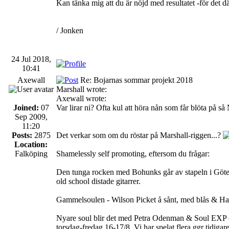
Kan tänka mig att du är nöjd med resultatet -för det d
/ Jonken
24 Jul 2018,
10:41
Axewall
Re: Bojarnas sommar projekt 2018
Marshall wrote:
Axewall wrote:
Joined:
07
Var lirar ni? Ofta kul att höra nån som får blöta på så N
Sep 2009,
11:20
Posts:
2875
Det verkar som om du röstar på Marshall-riggen...?
Location:
Falköping
Shamelessly self promoting, eftersom du frågar:
Den tunga rocken med Bohunks går av stapeln i Göteb
old school distade gitarrer.
Gammelsoulen - Wilson Picket å sånt, med blås & Ha
Nyare soul blir det med Petra Odenman & Soul EXP (
torsdag-fredag 16-17/8. Vi har spelat flera ggr tidigare