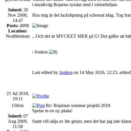
i musikväg Bojarna sysslar med i värmeböljan.
Joined:
26
Nov 2008,
Hos mig är det lackslipning på schemat idag. Tog fra
14:47
Posts:
4998
Location:
Northbottom
...Och det är MYCKET MER på G! Det gäller att hitta t
/ Jonken
Last edited by
Jonken
on 14 May 2026, 12:23, edited 5
21 Jul 2018,
19:11
Ulfern
Re: Bojarnas sommar projekt 2018
Spelar in en ny platta!
Joined:
07
Aug 2009,
Samt vill sälja av lite grejer, men det har jag inte klar
11:58