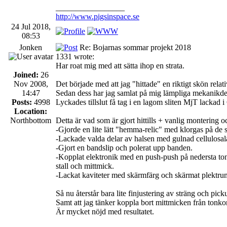
_________________
http://www.pigsinspace.se
24 Jul 2018,
08:53
Jonken
Re: Bojarnas sommar projekt 2018
1331 wrote:
Har roat mig med att sätta ihop en strata.
Joined:
26
Nov 2008,
Det började med att jag "hittade" en riktigt skön relativ
14:47
Sedan dess har jag samlat på mig lämpliga mekanikdelar
Posts:
4998
Lyckades tillslut få tag i en lagom sliten MjT lackad
Location:
Northbottom
Detta är vad som är gjort hittills + vanlig montering o
-Gjorde en lite lätt "hemma-relic" med klorgas på de 
-Lackade valda delar av halsen med gulnad cellulosala
-Gjort en bandslip och polerat upp banden.
-Kopplat elektronik med en push-push på nedersta tonko
stall och mittmick.
-Lackat kaviteter med skärmfärg och skärmat plektrum
Så nu återstår bara lite finjustering av sträng och pick
Samt att jag tänker koppla bort mittmicken från tonkon
Är mycket nöjd med resultatet.