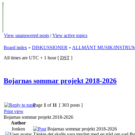
View unanswered posts
|
View active topics
Board index
»
DISKUSSIONER
»
ALLMÄNT MUSIK/INSTRU
All times are UTC + 1 hour [
DST
]
Bojarnas sommar projekt 2018-2026
Page
1
of
11
[ 303 posts ]
Print view
Bojarnas sommar projekt 2018-2026
Author
Jonken
Bojarnas sommar projekt 2018-2026
Tänkte det skulle vara trevligt med en tråd om vad B