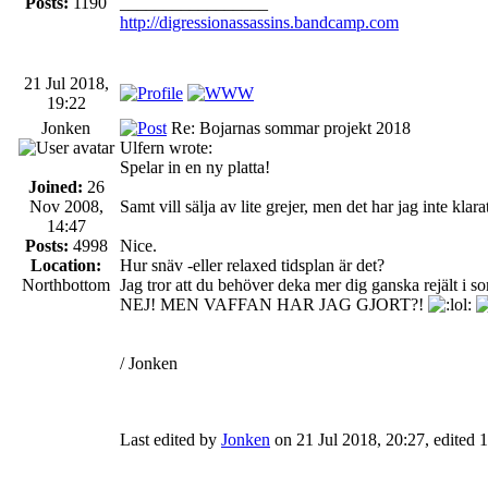
Posts:
1190
_________________
http://digressionassassins.bandcamp.com
21 Jul 2018,
19:22
Jonken
Re: Bojarnas sommar projekt 2018
Ulfern wrote:
Spelar in en ny platta!
Joined:
26
Nov 2008,
Samt vill sälja av lite grejer, men det har jag inte klar
14:47
Posts:
4998
Nice.
Location:
Hur snäv -eller relaxed tidsplan är det?
Northbottom
Jag tror att du behöver deka mer dig ganska rejält i s
NEJ! MEN VAFFAN HAR JAG GJORT?!
/ Jonken
Last edited by
Jonken
on 21 Jul 2018, 20:27, edited 1 