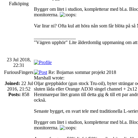
Falköping
Bygger om litet i studion, kompletterar med bl.a. Blo
monitorerna.
Var lirar ni? Ofta kul att höra nån som får blöta på så N
_________________
"Vägren upphör" Lite ålderdomlig uppmaning om att in
23 Jul 2018,
22:31
FuriousFingers
Re: Bojarnas sommar projekt 2018
Marshall wrote:
Joined:
22 Jul
Oljar greppbädor (gun stock Tru-oil), byter strängar
2016, 21:52
sluten låda eller Orange AD30 singel channel + 2x12 i ö
Posts:
858
Hemmarepar litet grann till detta gig & till ett par a
också.
Senaste bygget, en svart tele med traditionella L-serie
Bygger om litet i studion, kompletterar med bl.a. Blo
monitorerna.