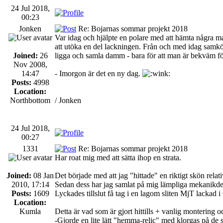
24 Jul 2018,
00:23
Jonken
Re: Bojarnas sommar projekt 2018
Var idag och hjälpte en polare med att hämta några ma
att utöka en del lackningen. Från och med idag samkör 
Joined:
26
ligga och samla damm - bara för att man är bekväm för
Nov 2008,
14:47
- Imorgon är det en ny dag.
Posts:
4998
Location:
Northbottom
/ Jonken
24 Jul 2018,
00:27
1331
Re: Bojarnas sommar projekt 2018
Har roat mig med att sätta ihop en strata.
Joined:
08 Jan
Det började med att jag "hittade" en riktigt skön relativ
2010, 17:14
Sedan dess har jag samlat på mig lämpliga mekanikdelar
Posts:
1609
Lyckades tillslut få tag i en lagom sliten MjT lackad
Location:
Kumla
Detta är vad som är gjort hittills + vanlig montering o
-Gjorde en lite lätt "hemma-relic" med klorgas på de 