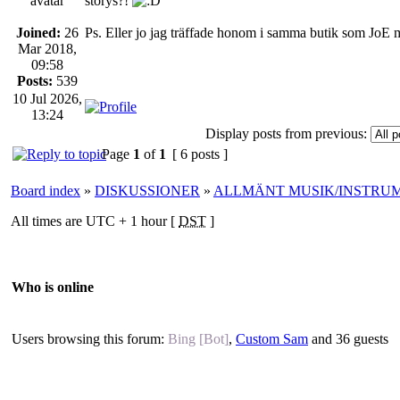
storys?!
Joined:
26
Ps. Eller jo jag träffade honom i samma butik som JoE me
Mar 2018,
09:58
Posts:
539
10 Jul 2026,
13:24
Display posts from previous:
Page
1
of
1
[ 6 posts ]
Board index
»
DISKUSSIONER
»
ALLMÄNT MUSIK/INSTRU
All times are UTC + 1 hour [
DST
]
Who is online
Users browsing this forum:
Bing [Bot]
,
Custom Sam
and 36 guests