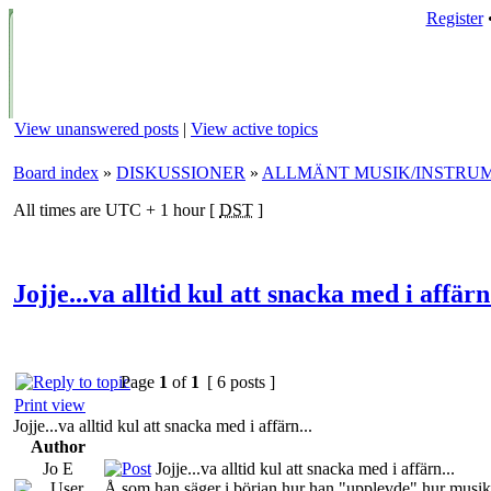
Register
View unanswered posts
|
View active topics
Board index
»
DISKUSSIONER
»
ALLMÄNT MUSIK/INSTRU
All times are UTC + 1 hour [
DST
]
Jojje...va alltid kul att snacka med i affärn.
Page
1
of
1
[ 6 posts ]
Print view
Jojje...va alltid kul att snacka med i affärn...
Author
Jo E
Jojje...va alltid kul att snacka med i affärn...
Å som han säger i början hur han "upplevde" hur musiken