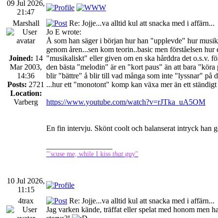
09 Jul 2026,
21:47
Marshall
Re: Jojje...va alltid kul att snacka med i affärn...
Jo E wrote:
Å som han säger i början hur han "upplevde" hur musiken
genom åren...sen kom teorin..basic men förståelsen hur 
Joined:
14
"musikaliskt" eller given om en ska hårddra det o.s.v. fö
Mar 2003,
den bästa "melodin" är en "kort paus" än att bara "köra p
14:36
blir "bättre" å blir till vad många som inte "lyssnar" 
Posts:
2721
...hur ett "monotont" komp kan växa mer än ett ständig
Location:
Varberg
https://www.youtube.com/watch?v=rJTka_uA5OM
En fin intervju. Skönt coolt och balanserat intryck han ge
_________________
"'scuse me, while I kiss
that
guy"
10 Jul 2026,
11:15
4trax
Re: Jojje...va alltid kul att snacka med i affärn...
Jag varken kände, träffat eller spelat med honom men h