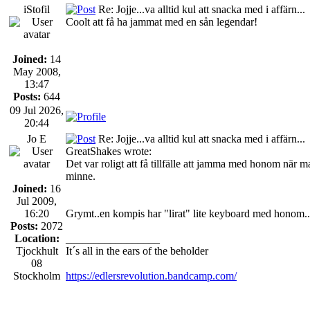
iStofil
Re: Jojje...va alltid kul att snacka med i affärn...
Coolt att få ha jammat med en sån legendar!
Joined:
14
May 2008,
13:47
Posts:
644
09 Jul 2026,
20:44
Jo E
Re: Jojje...va alltid kul att snacka med i affärn...
GreatShakes wrote:
Det var roligt att få tillfälle att jamma med honom när ma
minne.
Joined:
16
Jul 2009,
16:20
Grymt..en kompis har "lirat" lite keyboard med honom...
Posts:
2072
Location:
_________________
Tjockhult
It´s all in the ears of the beholder
08
Stockholm
https://edlersrevolution.bandcamp.com/