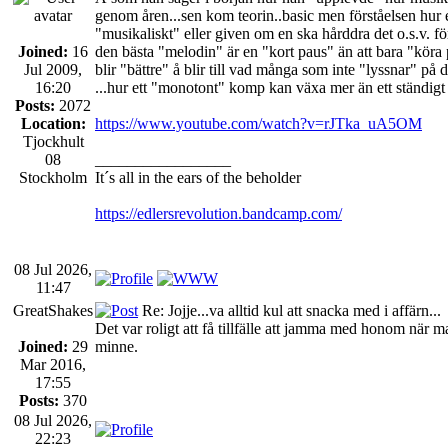
genom åren...sen kom teorin..basic men förståelsen hur 
"musikaliskt" eller given om en ska hårddra det o.s.v. fö
Joined:
16
den bästa "melodin" är en "kort paus" än att bara "köra p
Jul 2009,
blir "bättre" å blir till vad många som inte "lyssnar" 
16:20
...hur ett "monotont" komp kan växa mer än ett ständig
Posts:
2072
Location:
https://www.youtube.com/watch?v=rJTka_uA5OM
Tjockhult
08
_________________
Stockholm
It´s all in the ears of the beholder
https://edlersrevolution.bandcamp.com/
08 Jul 2026,
11:47
GreatShakes
Re: Jojje...va alltid kul att snacka med i affärn...
Det var roligt att få tillfälle att jamma med honom när ma
Joined:
29
minne.
Mar 2016,
17:55
Posts:
370
08 Jul 2026,
22:23