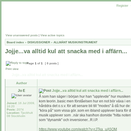
Register
View unanswered posts
|
View active topics
Board index
»
DISKUSSIONER
»
ALLMÄNT MUSIK/INSTRUMENT
Jojje...va alltid kul att snacka med i affärn...
Page
1
of
1
[ 6 posts ]
Print view
Jojje...va alltid kul att snacka med i affärn...
Author
Jo E
Jojje...va alltid kul att snacka med i affärn...
Å som han säger i början hur han "upplevde" hur musiken p
kom teorin..basic men förståelsen hur en not bör växa i en
Joined:
16 Jul 2009,
hårddra det o.s.v. för att senare bli till "modes" å då hur 
16:20
Posts:
2074
"köra på" som vissa gör..som en ibland upplever bara för det 
Location:
Tjockhult
musik upplever som ..när ska han/hon dom/de "hitta note
08 Stockholm
som "dynamik" och inversioner...R.I.P.
https://www.youtube.com/watch?v=rJTka_uA5OM