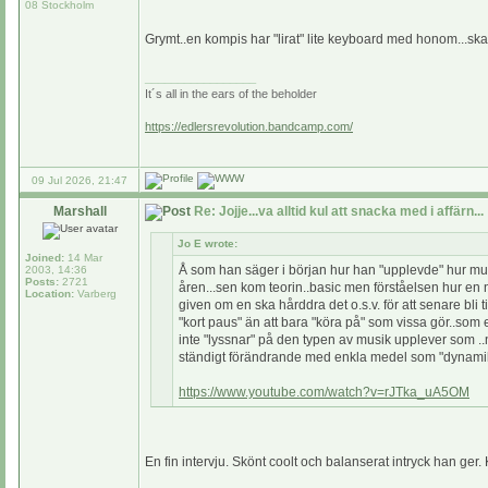
08 Stockholm
Grymt..en kompis har "lirat" lite keyboard med honom...ska 
_________________
It´s all in the ears of the beholder
https://edlersrevolution.bandcamp.com/
09 Jul 2026, 21:47
Marshall
Re: Jojje...va alltid kul att snacka med i affärn...
Jo E wrote:
Joined:
14 Mar
Å som han säger i början hur han "upplevde" hur mus
2003, 14:36
Posts:
2721
åren...sen kom teorin..basic men förståelsen hur en 
Location:
Varberg
given om en ska hårddra det o.s.v. för att senare bli
"kort paus" än att bara "köra på" som vissa gör..som en
inte "lyssnar" på den typen av musik upplever som .
ständigt förändrande med enkla medel som "dynamik" 
https://www.youtube.com/watch?v=rJTka_uA5OM
En fin intervju. Skönt coolt och balanserat intryck han ger. K