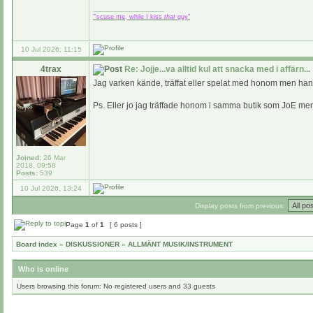
_________________
"'scuse me, while I kiss
that
guy"
10 Jul 2026, 11:15
4trax
Re: Jojje...va alltid kul att snacka med i affärn...
Jag varken kände, träffat eller spelat med honom men han 
Ps. Eller jo jag träffade honom i samma butik som JoE men 
Joined:
26 Mar
2018, 09:58
Posts:
539
10 Jul 2026, 13:24
Display posts from previous:
Page
1
of
1
[ 6 posts ]
Board index
»
DISKUSSIONER
»
ALLMÄNT MUSIK/INSTRUMENT
Who is online
Users browsing this forum: No registered users and 33 guests