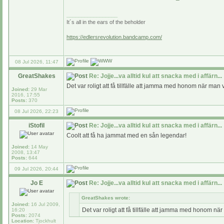
_________________
It´s all in the ears of the beholder
https://edlersrevolution.bandcamp.com/
08 Jul 2026, 11:47
GreatShakes
Re: Jojje...va alltid kul att snacka med i affärn...
Det var roligt att få tillfälle att jamma med honom när man v
Joined:
29 Mar
2016, 17:55
Posts:
370
08 Jul 2026, 22:23
iStofil
Re: Jojje...va alltid kul att snacka med i affärn...
Coolt att få ha jammat med en sån legendar!
Joined:
14 May
2008, 13:47
Posts:
644
09 Jul 2026, 20:44
Jo E
Re: Jojje...va alltid kul att snacka med i affärn...
GreatShakes wrote:
Joined:
16 Jul 2009,
Det var roligt att få tillfälle att jamma med honom när
16:20
Posts:
2074
Location:
Tjockhult