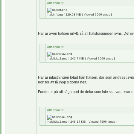
Attachment:
halsinf.png [ 229.03 KiB | Viewed 7596 times ]
Här är även halsen urlyft, så att halsfräsningen syns. Det gr
Attachment:
halsficka2.png [ 242.7 KiB | Viewed 7596 times ]
Här är infästningen fotad från halsen, där som ändträet syns
bort för att få ihop sidorna helt.
Funderar på att såga bort de delar som inte ska vara kvar r
Attachment:
halsficka1.png [ 248.14 KiB | Viewed 7596 times ]