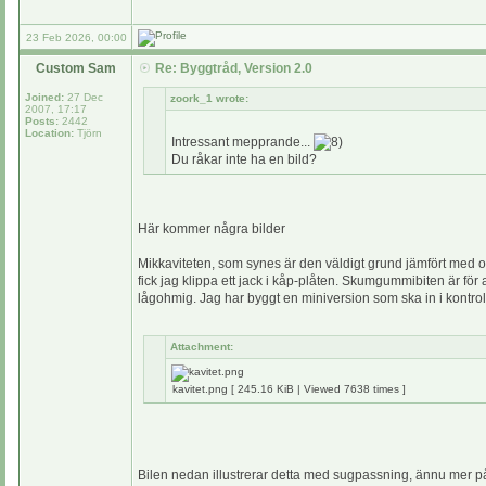
23 Feb 2026, 00:00
Custom Sam
Re: Byggtråd, Version 2.0
Joined:
27 Dec
zoork_1 wrote:
2007, 17:17
Posts:
2442
Location:
Tjörn
Intressant mepprande...
Du råkar inte ha en bild?
Här kommer några bilder
Mikkaviteten, som synes är den väldigt grund jämfört med ori
fick jag klippa ett jack i kåp-plåten. Skumgummibiten är för a
lågohmig. Jag har byggt en miniversion som ska in i kontroll
Attachment:
kavitet.png [ 245.16 KiB | Viewed 7638 times ]
Bilen nedan illustrerar detta med sugpassning, ännu mer på si