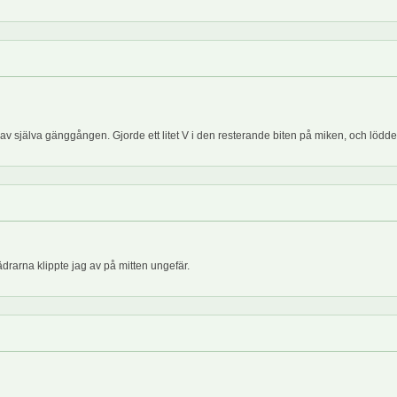
te av själva gänggången. Gjorde ett litet V i den resterande biten på miken, och lö
drarna klippte jag av på mitten ungefär.