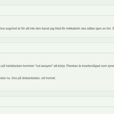
öna sugröret är för att inte den kanal jag fräst för mikkabeln ska sättas igen av lim. 
 på halsklacken kommer "cut awayen" att börja. Plankan är kvartersågad som synes, ja
edan nu. Dvs på diskantsidan, vid hornet.