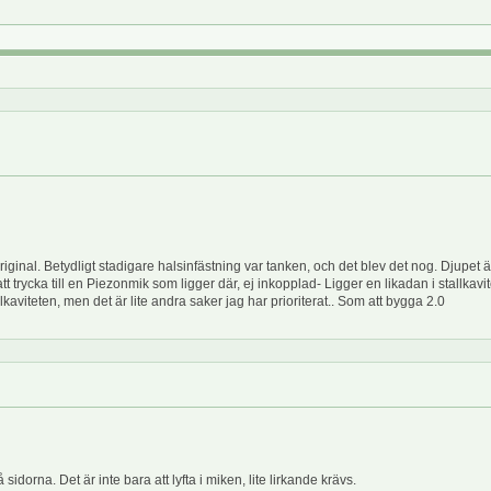
ginal. Betydligt stadigare halsinfästning var tanken, och det blev det nog. Djupet ä
tt trycka till en Piezonmik som ligger där, ej inkopplad- Ligger en likadan i stallkav
kaviteten, men det är lite andra saker jag har prioriterat.. Som att bygga 2.0
dorna. Det är inte bara att lyfta i miken, lite lirkande krävs.