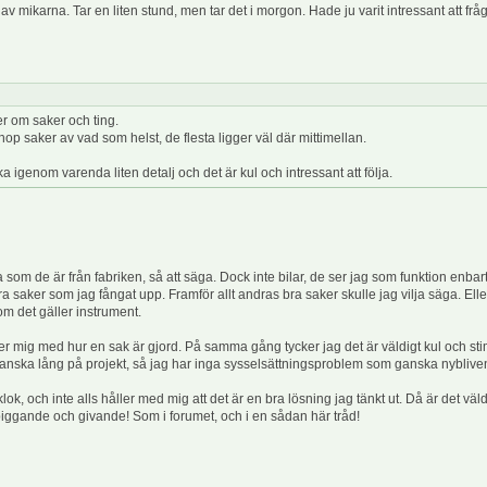
n av mikarna. Tar en liten stund, men tar det i morgon. Hade ju varit intressant att 
er om saker och ting.
hop saker av vad som helst, de flesta ligger väl där mittimellan.
igenom varenda liten detalj och det är kul och intressant att följa.
ara som de är från fabriken, så att säga. Dock inte bilar, de ser jag som funktion enbar
ra saker som jag fångat upp. Framför allt andras bra saker skulle jag vilja säga. Elle
om det gäller instrument.
e nöjer mig med hur en sak är gjord. På samma gång tycker jag det är väldigt kul och
 ganska lång på projekt, så jag har inga sysselsättningsproblem som ganska nybliv
r klok, och inte alls håller med mig att det är en bra lösning jag tänkt ut. Då är det v
ppiggande och givande! Som i forumet, och i en sådan här tråd!