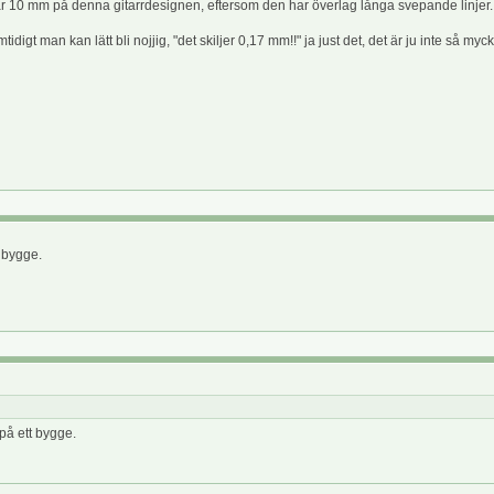
r 10 mm på denna gitarrdesignen, eftersom den har överlag långa svepande linjer.
 Samtidigt man kan lätt bli nojjig, "det skiljer 0,17 mm!!" ja just det, det är ju inte så 
 bygge.
på ett bygge.