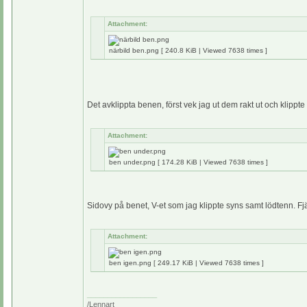
Attachment:
närbild ben.png [ 240.8 KiB | Viewed 7638 times ]
Det avklippta benen, först vek jag ut dem rakt ut och klipp
Attachment:
ben under.png [ 174.28 KiB | Viewed 7638 times ]
Sidovy på benet, V-et som jag klippte syns samt lödtenn. Fjä
Attachment:
ben igen.png [ 249.17 KiB | Viewed 7638 times ]
_________________
/Lennart