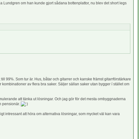
fråga Lundgren om han kunde gjort sådana bottenplattor, nu blev det short legs
t till 99%. Som tur är. Hus, båtar och gitarrer och kanske främst gitarrförstärkare
r kombinationer av flera bra saker. Säljer sällan saker utan bygger í stället om
 stimulerande att tänka ut lösningar. Och jag gör för det mesta ombyggnaderna
en pensionär.
äldigt intressant att höra om alternativa lösningar, som mycket väl kan vara