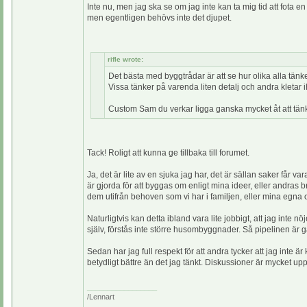
Inte nu, men jag ska se om jag inte kan ta mig tid att fota e
men egentligen behövs inte det djupet.
rifle wrote:
Det bästa med byggtrådar är att se hur olika alla tänk
Vissa tänker på varenda liten detalj och andra kletar i
Custom Sam du verkar ligga ganska mycket åt att tänka 
Tack! Roligt att kunna ge tillbaka till forumet.
Ja, det är lite av en sjuka jag har, det är sällan saker får v
är gjorda för att byggas om enligt mina ideer, eller andras b
dem utifrån behoven som vi har i familjen, eller mina egna 
Naturligtvis kan detta ibland vara lite jobbigt, att jag int
själv, förstås inte större husombyggnader. Så pipelinen är
Sedan har jag full respekt för att andra tycker att jag inte ä
betydligt bättre än det jag tänkt. Diskussioner är mycket u
_________________
/Lennart