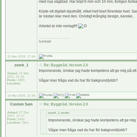
med nya sågblad. Har köpt 6 mm och 10 mm, troligen funka
Köpte ett digitalt skjutmått, vilket helt klart förenklar livet.
är nästan klar med den. Onödigt krånglig design, kanske...
Arbetet är inte nerlagt!!!
_________________
/Lennart
15 Mar 2026, 17:44
zoork_1
Re: Byggtråd, Version 2.0
Imponerande, önskar jag hade kompetens att ge mig på ett
Joined:
14 Mar
2011, 21:18
Posts:
2985
Vågar man fråga vad du har för bakgrund/jobb?
Location:
16 Mar 2026, 22:36
Custom Sam
Re: Byggtråd, Version 2.0
Joined:
27 Dec
zoork_1 wrote:
2007, 17:17
Posts:
2442
Imponerande, önskar jag hade kompetens att ge mig 
Location:
Tjörn
Vågar man fråga vad du har för bakgrund/jobb?