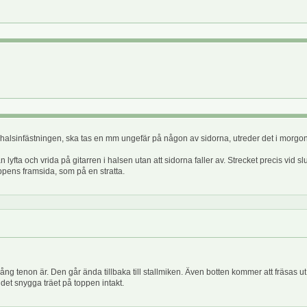
 med halsinfästningen, ska tas en mm ungefär på någon av sidorna, utreder det i morgon.
 kan lyfta och vrida på gitarren i halsen utan att sidorna faller av. Strecket precis vi
pens framsida, som på en stratta.
ng tenon är. Den går ända tillbaka till stallmiken. Även botten kommer att fräsas ut fö
det snygga träet på toppen intakt.