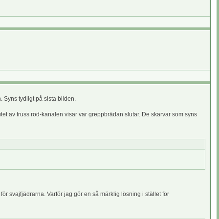
 Syns tydligt på sista bilden.
d slutet av truss rod-kanalen visar var greppbrädan slutar. De skarvar som syns
r svajfjädrarna. Varför jag gör en så märklig lösning i stället för