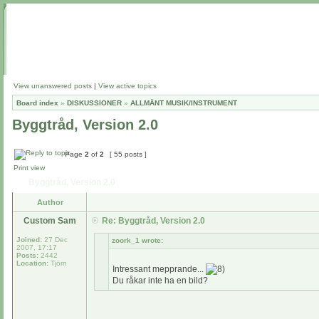
View unanswered posts
|
View active topics
Board index
»
DISKUSSIONER
»
ALLMÄNT MUSIK/INSTRUMENT
Byggtråd, Version 2.0
Page
2
of
2
[ 55 posts ]
Print view
Byggtråd, Version 2.0
Author
Custom Sam
Re: Byggtråd, Version 2.0
Joined:
27 Dec
zoork_1 wrote:
2007, 17:17
Posts:
2442
Location:
Tjörn
Intressant mepprande...
Du råkar inte ha en bild?