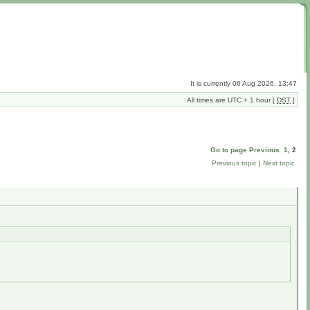
It is currently 06 Aug 2026, 13:47
All times are UTC + 1 hour [
DST
]
Go to page
Previous
1
,
2
Previous topic
|
Next topic