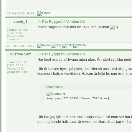
23 Feb 2026, 20:37
zoork_1
Re: Byggtråd, Version 2.0
Ibland säger en bild mer än 1000 ord, tackar!
Joined:
14 Mar
2011, 21:18
Posts:
2985
Location:
23 Feb 2026, 22:17
Custom Sam
Re: Byggtråd, Version 2.0
Har tagit mig tid att bygga gitarr idag. Är i stort sett klar
Joined:
27 Dec
2007, 17:17
Posts:
2442
Här är halsen tryckt på plats, det sitter så pass fast att jag
Location:
Tjörn
kommer i halsmikkaviteten. Halsen är höjd tre mm över krop
Attachment:
kropp.png [ 225.77 KiB | Viewed 7596 times ]
Här har jag lyft bort den ena kroppshalvan, så man ser hur lå
genomgående hals, som är mycket enklare är att jag vill ha 