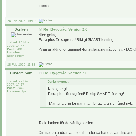
_________________
/Lennart
26 Feb 2026, 19:10
Jonken
Re: Byggtråd, Version 2.0
Nice going!
Extra plus för sugröret! Riktigt SMART lösning!
Joined:
26 Nov
2008, 14:47
Posts:
4998
-Man är aldrig för gammal -för att lära sig något nytt. -TACK!
Location:
Northbottom
28 Feb 2026, 11:38
Custom Sam
Re: Byggtråd, Version 2.0
Joined:
27 Dec
Jonken wrote:
2007, 17:17
Posts:
2442
Nice going!
Location:
Tjörn
Extra plus för sugröret! Riktigt SMART lösning!
-Man är aldrig för gammal -för att lära sig något nytt. 
Tack Jonken för de vänliga orden!
Om någon undrar vad som händer så har det varit lite andra 