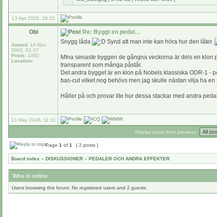
13 Apr 2026, 20:22
Obi
Re: Byggt en pedal…
Snygg låda
Synd att man inte kan höra hur den låter.
Joined:
10 Nov
2005, 01:37
Posts:
1492
MIna senaste byggen de gångna veckorna är dels en klon på G
Location:
transparent som många påstår.
Det andra bygget är en klon på Nobels klassiska ODR-1 - po
bas-cut vilket nog behövs men jag skulle nästan vilja ha en 
Håller på och provar lite hur dessa stackar med andra pedal
13 May 2026, 11:11
Display posts from previous:
Page
1
of
1
[ 2 posts ]
Board index
»
DISKUSSIONER
»
PEDALER OCH ANDRA EFFEKTER
Who is online
Users browsing this forum: No registered users and 2 guests