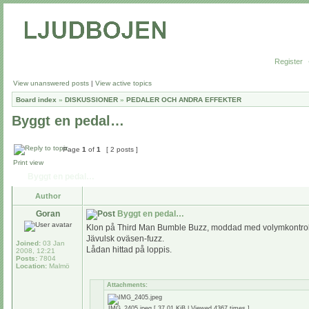
Register
View unanswered posts
|
View active topics
Board index
»
DISKUSSIONER
»
PEDALER OCH ANDRA EFFEKTER
Byggt en pedal…
Page
1
of
1
[ 2 posts ]
Print view
Byggt en pedal…
Author
Goran
Byggt en pedal…
Klon på Third Man Bumble Buzz, moddad med volymkontroll, o
Jävulsk oväsen-fuzz.
Joined:
03 Jan
Lådan hittad på loppis.
2008, 12:21
Posts:
7804
Location:
Malmö
Attachments:
IMG_2405.jpeg [ 37.01 KiB | Viewed 4367 times ]