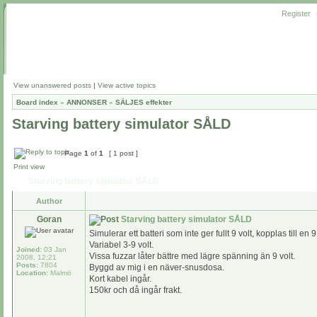
Register
View unanswered posts
|
View active topics
Board index
»
ANNONSER
»
SÄLJES effekter
Starving battery simulator SÅLD
Page
1
of
1
[ 1 post ]
Print view
Starving battery simulator SÅLD
Author
Goran
Starving battery simulator SÅLD
Simulerar ett batteri som inte ger fullt 9 volt, kopplas till en 
Variabel 3-9 volt.
Joined:
03 Jan
Vissa fuzzar låter bättre med lägre spänning än 9 volt.
2008, 12:21
Posts:
7804
Byggd av mig i en näver-snusdosa.
Location:
Malmö
Kort kabel ingår.
150kr och då ingår frakt.