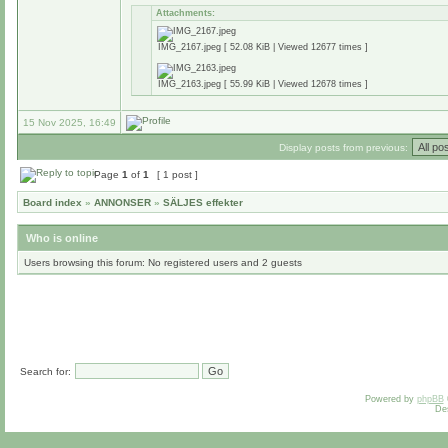
Attachments:
IMG_2167.jpeg [ 52.08 KiB | Viewed 12677 times ]
IMG_2163.jpeg [ 55.99 KiB | Viewed 12678 times ]
15 Nov 2025, 16:49
Display posts from previous:
Page
1
of
1
[ 1 post ]
Board index
»
ANNONSER
»
SÄLJES effekter
Who is online
Users browsing this forum: No registered users and 2 guests
Search for:
Powered by
phpBB
De