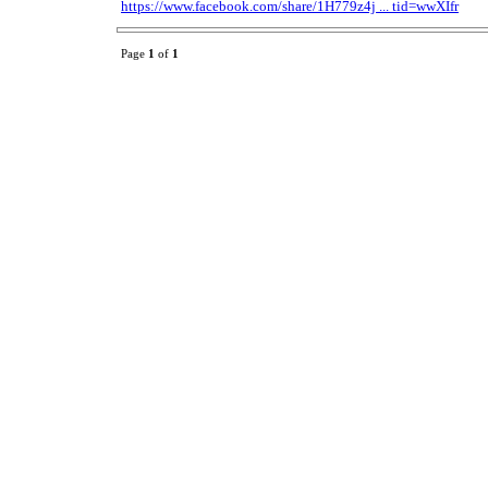
https://www.facebook.com/share/1H779z4j ... tid=wwXIfr
Page
1
of
1