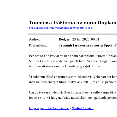
Trummis i trakterna av norra Upplan
https://ljudbojen.com/viewtopic.php?f=29&t=131857
Author:
Dodger
[ 23 Jan 2026, 00:31 ]
Post subject:
Trummis i trakterna av norra Uppland
Echoes of The Past är ett band som har replokal i norra Upplan
Spotnicks m.fl. sysslade med på 60-talet. Vi har en trogen skara
tvungna att stuva om lite i bandet p.g.a sjukdom mm.
Vi söker nu alltså en trummis som, liksom vi, tycker att det här
intresset och energin finns. Själva är vi 60+ (iaf enligt person
Om du tycker att det här låter intressant och skulle kunna tänk
för att se hur vi fungerar både musikaliskt och gällande perso
https://youtu.be/Del9Gm-fxfg?feature=shared