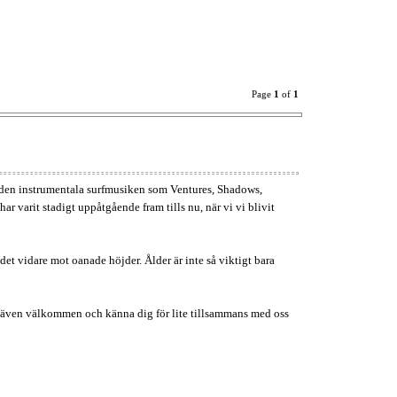
Page
1
of
1
 av den instrumentala surfmusiken som Ventures, Shadows,
ar varit stadigt uppåtgående fram tills nu, när vi vi blivit
ndet vidare mot oanade höjder. Ålder är inte så viktigt bara
r du även välkommen och känna dig för lite tillsammans med oss