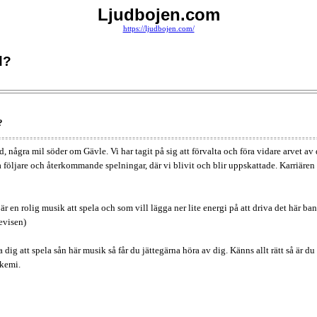
Ljudbojen.com
https://ljudbojen.com/
d?
?
d, några mil söder om Gävle. Vi har tagit på sig att förvalta och föra vidare arvet
 följare och återkommande spelningar, där vi blivit och blir uppskattade. Karriären h
 är en rolig musik att spela och som vill lägga ner lite energi på att driva det här ba
bevisen)
a dig att spela sån här musik så får du jättegärna höra av dig. Känns allt rätt så ä
nkemi.