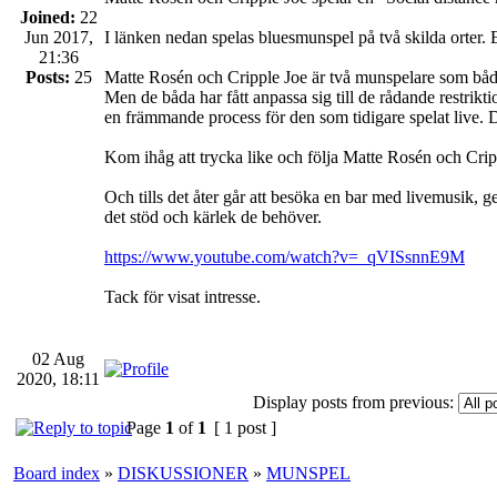
Joined:
22
Jun 2017,
I länken nedan spelas bluesmunspel på två skilda orter. 
21:36
Posts:
25
Matte Rosén och Cripple Joe är två munspelare som båda 
Men de båda har fått anpassa sig till de rådande restrikti
en främmande process för den som tidigare spelat live. Di
Kom ihåg att trycka like och följa Matte Rosén och Cri
Och tills det åter går att besöka en bar med livemusik,
det stöd och kärlek de behöver.
https://www.youtube.com/watch?v=_qVISsnnE9M
Tack för visat intresse.
02 Aug
2020, 18:11
Display posts from previous:
Page
1
of
1
[ 1 post ]
Board index
»
DISKUSSIONER
»
MUNSPEL