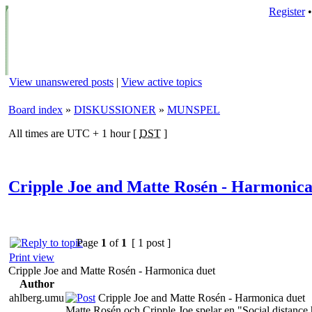
Register
View unanswered posts
|
View active topics
Board index
»
DISKUSSIONER
»
MUNSPEL
All times are UTC + 1 hour [
DST
]
Cripple Joe and Matte Rosén - Harmonica
Page
1
of
1
[ 1 post ]
Print view
Cripple Joe and Matte Rosén - Harmonica duet
Author
ahlberg.umu
Cripple Joe and Matte Rosén - Harmonica duet
Matte Rosén och Cripple Joe spelar en "Social distance