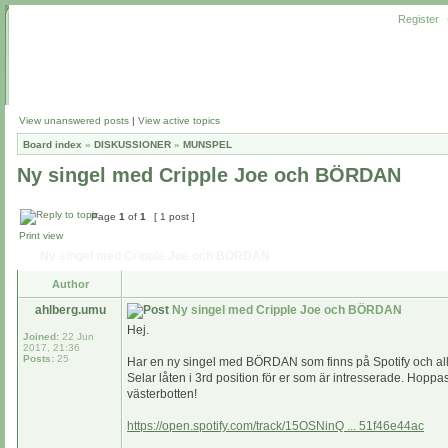
Register
View unanswered posts
|
View active topics
Board index
»
DISKUSSIONER
»
MUNSPEL
Ny singel med Cripple Joe och BÖRDAN
Page
1
of
1
[ 1 post ]
Print view
Ny singel med Cripple Joe och BÖRDAN
Author
ahlberg.umu
Ny singel med Cripple Joe och BÖRDAN
Hej.
Joined:
22 Jun
2017, 21:36
Posts:
25
Har en ny singel med BÖRDAN som finns på Spotify och alla
Selar låten i 3rd position för er som är intresserade. Hoppas
västerbotten!
https://open.spotify.com/track/15OSNinQ ... 51f46e44ac