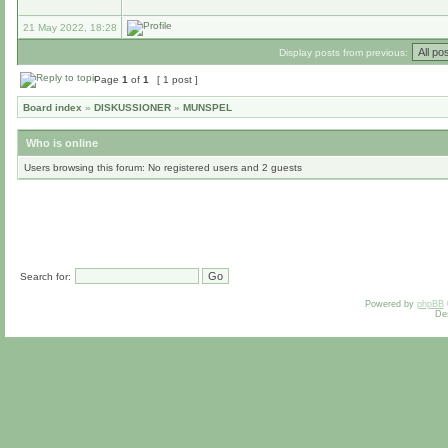
21 May 2022, 18:28
Display posts from previous:
Page
1
of
1
[ 1 post ]
Board index
»
DISKUSSIONER
»
MUNSPEL
Who is online
Users browsing this forum: No registered users and 2 guests
Search for:
Powered by
phpBB
De