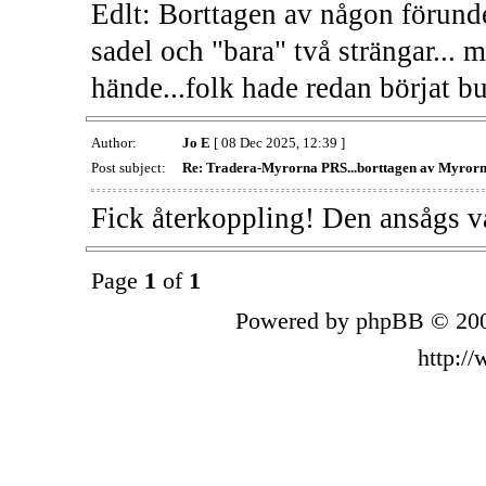
Edlt: Borttagen av någon förunde
sadel och "bara" två strängar... 
hände...folk hade redan börjat bu
Author:
Jo E
[ 08 Dec 2025, 12:39 ]
Post subject:
Re: Tradera-Myrorna PRS...borttagen av Myrorn
Fick återkoppling! Den ansågs va
Page
1
of
1
Powered by phpBB © 200
http:/