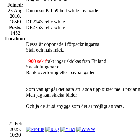
Joined:
23 Aug
Dimarzio Paf 59 helt white. ovaxade.
2010,
18:49
DP274Z relic white
Posts:
DP275Z relic white
1452
Location:
Dessa är oöppnade i förpackningarna.
Stall och hals mick.
1900 sek f
rakt ingår skickas från Finland.
Swish fungerar ej.
Bank överföring eller paypal gäller.
Som vanligt går det bara att ladda upp bilder me 3 pixlar h
Men jag kan skicka bilder.
Och ja de är så snygga som det är möjligt att vara.
21 Feb
2025,
10:30