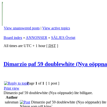
View unanswered posts
|
View active topics
Board index
»
ANNONSER
»
SÄLJES Övrigt
All times are UTC + 1 hour [
DST
]
Dimarzio paf 59 doublewhite (Nya oöppnade
Page
1
of
1
[ 1 post ]
Print view
Dimarzio paf 59 doublewhite (Nya oöppnade) lite billigare.
Author
salesman
Dimarzio paf 59 doublewhite (Nya oöppnade) lite b
Någon som vill köpa`