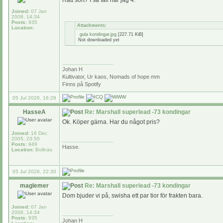
Rätt sort? I så fall har jag 4.
Joined:
07 Jan
2008, 14:34
Posts:
935
Attachments:
Location:
gula kondingar.jpg
[227.71 KiB]
Not downloaded yet
_________________
Johan H
Kultivator, Ur kaos, Nomads of hope mm
Finns på Spotify
05 Jul 2026, 16:28
HasseA
Re: Marshall superlead -73 kondingar
Ok. Köper gärna. Har du något pris?
Joined:
16 Dec
2005, 23:50
_________________
Posts:
949
Hasse.
Location:
Bollnäs
05 Jul 2026, 22:30
maglemer
Re: Marshall superlead -73 kondingar
Dom bjuder vi på, swisha ett par tior för frakten bara.
Joined:
07 Jan
2008, 14:34
_________________
Posts:
935
Johan H