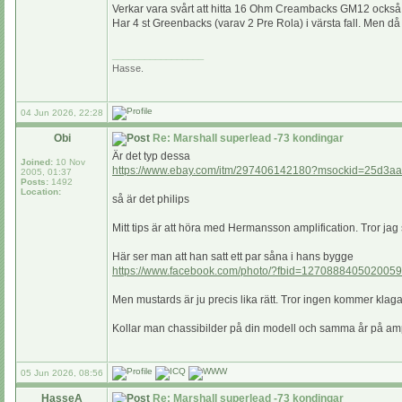
Verkar vara svårt att hitta 16 Ohm Creambacks GM12 också. 
Har 4 st Greenbacks (varav 2 Pre Rola) i värsta fall. Men då 
_________________
Hasse.
04 Jun 2026, 22:28
Obi
Re: Marshall superlead -73 kondingar
Är det typ dessa
Joined:
10 Nov
https://www.ebay.com/itm/297406142180?msockid=25d3
2005, 01:37
Posts:
1492
Location:
så är det philips
Mitt tips är att höra med Hermansson amplification. Tror jag
Här ser man att han satt ett par såna i hans bygge
https://www.facebook.com/photo/?fbid=12708884050200
Men mustards är ju precis lika rätt. Tror ingen kommer klag
Kollar man chassibilder på din modell och samma år på am
05 Jun 2026, 08:56
HasseA
Re: Marshall superlead -73 kondingar