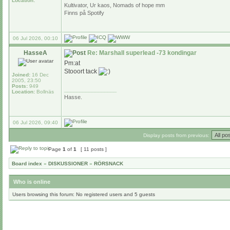
Location:
Kultivator, Ur kaos, Nomads of hope mm
Finns på Spotify
06 Jul 2026, 00:10
HasseA
Re: Marshall superlead -73 kondingar
Pm:at
Stooort tack
Joined:
16 Dec
2005, 23:50
Posts:
949
_________________
Location:
Bollnäs
Hasse.
06 Jul 2026, 09:40
Display posts from previous:
Page
1
of
1
[ 11 posts ]
Board index
»
DISKUSSIONER
»
RÖRSNACK
Who is online
Users browsing this forum: No registered users and 5 guests