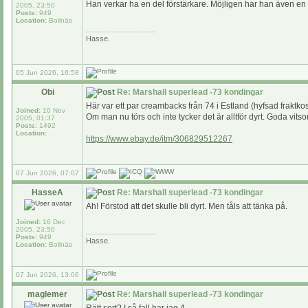
Han verkar ha en del förstärkare. Möjligen har han även en 
2005, 23:50
Posts:
949
Location:
Bollnäs
_________________
Hasse.
05 Jun 2026, 16:58
Obi
Re: Marshall superlead -73 kondingar
Här var ett par creambacks från 74 i Estland (hyfsad fraktko
Joined:
10 Nov
Om man nu törs och inte tycker det är alltför dyrt. Goda vitso
2005, 01:37
Posts:
1492
Location:
https://www.ebay.de/itm/306829512267
07 Jun 2026, 07:07
HasseA
Re: Marshall superlead -73 kondingar
Ah! Förstod att det skulle bli dyrt. Men tåls att tänka på.
Joined:
16 Dec
2005, 23:50
_________________
Posts:
949
Hasse.
Location:
Bollnäs
07 Jun 2026, 13:06
maglemer
Re: Marshall superlead -73 kondingar