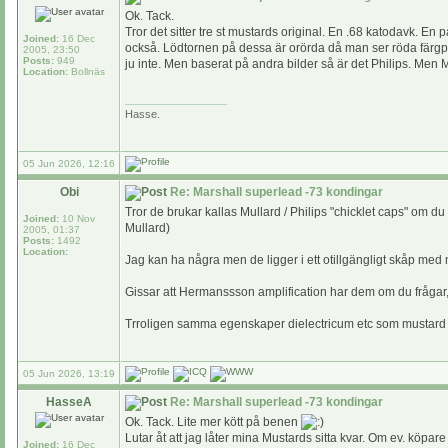
Ok. Tack.
Tror det sitter tre st mustards original. En .68 katodavk. E
Joined:
16 Dec
också. Lödtornen på dessa är orörda då man ser röda färgpri
2005, 23:50
Posts:
949
ju inte. Men baserat på andra bilder så är det Philips. Men
Location:
Bollnäs
_________________
Hasse.
05 Jun 2026, 12:16
Obi
Re: Marshall superlead -73 kondingar
Tror de brukar kallas Mullard / Philips "chicklet caps" om 
Joined:
10 Nov
Mullard)
2005, 01:37
Posts:
1492
Location:
Jag kan ha några men de ligger i ett otillgängligt skåp med 
Gissar att Hermanssson amplification har dem om du frågar, m
Trroligen samma egenskaper dielectricum etc som mustar
05 Jun 2026, 13:19
HasseA
Re: Marshall superlead -73 kondingar
Ok. Tack. Lite mer kött på benen
Lutar åt att jag låter mina Mustards sitta kvar. Om ev. köpare
Joined:
16 Dec