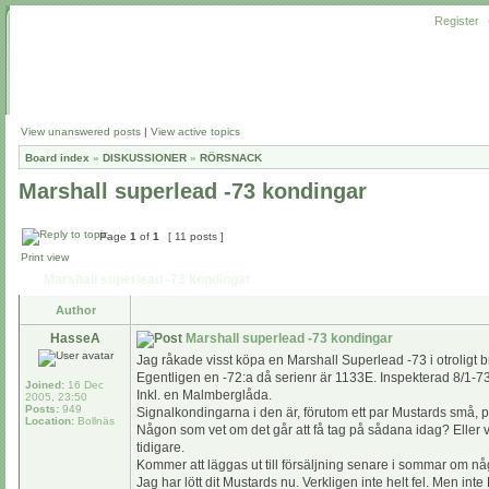
Register
View unanswered posts
|
View active topics
Board index
»
DISKUSSIONER
»
RÖRSNACK
Marshall superlead -73 kondingar
Page
1
of
1
[ 11 posts ]
Print view
Marshall superlead -73 kondingar
Author
HasseA
Marshall superlead -73 kondingar
Jag råkade visst köpa en Marshall Superlead -73 i otroligt 
Egentligen en -72:a då serienr är 1133E. Inspekterad 8/1-73
Joined:
16 Dec
Inkl. en Malmberglåda.
2005, 23:50
Posts:
949
Signalkondingarna i den är, förutom ett par Mustards små, pl
Location:
Bollnäs
Någon som vet om det går att få tag på sådana idag? Eller vet
tidigare.
Kommer att läggas ut till försäljning senare i sommar om någ
Jag har lött dit Mustards nu. Verkligen inte helt fel. Men inte