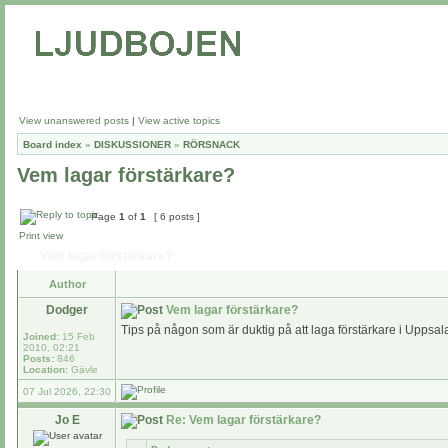
View unanswered posts
|
View active topics
Board index
»
DISKUSSIONER
»
RÖRSNACK
Vem lagar förstärkare?
Page
1
of
1
[ 6 posts ]
Print view
Vem lagar förstärkare?
Author
Dodger
Vem lagar förstärkare?
Tips på någon som är duktig på att laga förstärkare i Uppsa
Joined:
15 Feb
2010, 02:21
Posts:
846
Location:
Gävle
07 Jul 2026, 22:30
Jo E
Re: Vem lagar förstärkare?