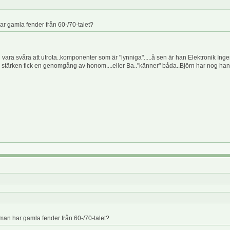
r gamla fender från 60-/70-talet?
n vara svåra att utrota..komponenter som är "lynniga".....å sen är han Elektronik Inge
 stärken fick en genomgång av honom....eller Ba.."känner" båda..Björn har nog han
an har gamla fender från 60-/70-talet?