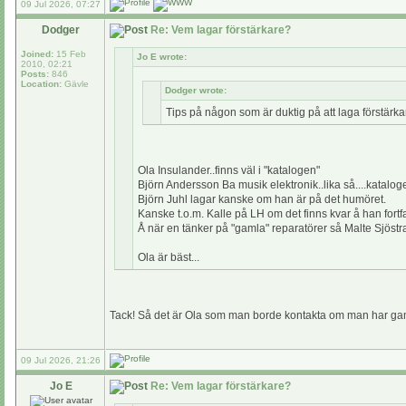
09 Jul 2026, 07:27
Dodger
Re: Vem lagar förstärkare?
Joined:
15 Feb
Jo E wrote:
2010, 02:21
Posts:
846
Location:
Gävle
Dodger wrote:
Tips på någon som är duktig på att laga förstärk
Ola Insulander..finns väl i "katalogen"
Björn Andersson Ba musik elektronik..lika så....katalog
Björn Juhl lagar kanske om han är på det humöret.
Kanske t.o.m. Kalle på LH om det finns kvar å han fortfa
Å när en tänker på "gamla" reparatörer så Malte Sjöstra
Ola är bäst...
Tack! Så det är Ola som man borde kontakta om man har gaml
09 Jul 2026, 21:26
Jo E
Re: Vem lagar förstärkare?