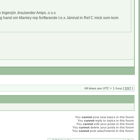
k Ingenjör..Insulander Amps..o.s.v.
og hand om Manley rep fortfarande t.e.x..lämnat in Ref C mick som kom
All times are UTC + 1 hour [
DST
]
You
cannot
post new topics in this forum
You
cannot
reply to topics in this forum
You
cannot
edit your posts in this forum
You
cannot
delete your posts in this forum
You
cannot
post attachments in this forum