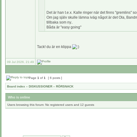
Det är han t.e.x. Kalle ringer när det finns "gremlins" 
Om jag själv skulle lämna iväg något är det Ola, Band
tillbaka som ny..
Båda är "easy going"
Tack! du är en klippa
09 Jul 2026, 21:49
Page
1
of
1
[ 6 posts ]
Board index
»
DISKUSSIONER
»
RÖRSNACK
Who is online
Users browsing this forum: No registered users and 12 guests