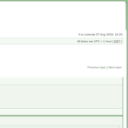
It is currently 07 Aug 2026, 10:24
All times are UTC + 1 hour [
DST
]
Previous topic
|
Next topic