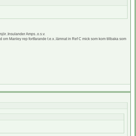
njör..Insulander Amps..o.s.v.
d om Manley rep fortfarande t.e.x..lämnat in Ref C mick som kom tillbaka som