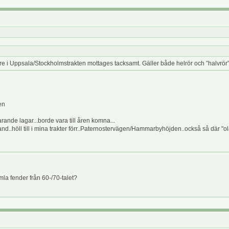
are i Uppsala/Stockholmstrakten mottages tacksamt. Gäller både helrör och ”halvrör
en
rande lagar...borde vara till åren komna...
nd..höll till i mina trakter förr..Paternostervägen/Hammarbyhöjden..också så där "ol
a fender från 60-/70-talet?