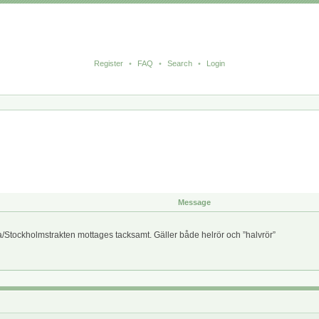
Register
•
FAQ
•
Search
•
Login
Message
la/Stockholmstrakten mottages tacksamt. Gäller både helrör och ”halvrör”