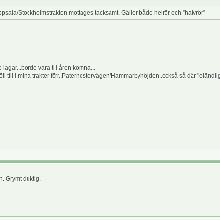
Uppsala/Stockholmstrakten mottages tacksamt. Gäller både helrör och ”halvrör”
lagar...borde vara till åren komna...
ll till i mina trakter förr..Paternostervägen/Hammarbyhöjden..också så där "oländlig
. Grymt duktig.