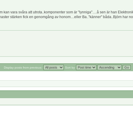
som kan vara svåra att utrota..komponenter som är "lynniga".....å sen är han Elektroni
master stärken fick en genomgång av honom....eller Ba.."känner" båda..Björn har n
Display posts from previous:
Sort by