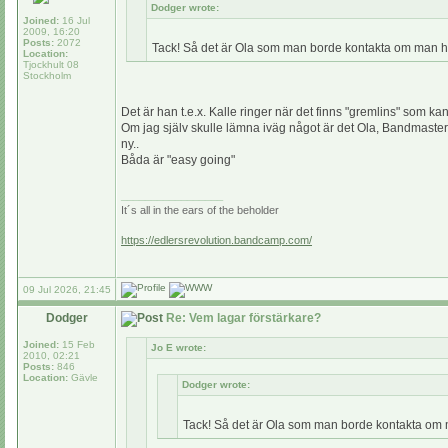
Dodger wrote:
Joined:
16 Jul
2009, 16:20
Posts:
2072
Tack! Så det är Ola som man borde kontakta om man ha
Location:
Tjockhult 08
Stockholm
Det är han t.e.x. Kalle ringer när det finns "gremlins" som ka
Om jag själv skulle lämna iväg något är det Ola, Bandmaster
ny..
Båda är "easy going"
_________________
It´s all in the ears of the beholder
https://edlersrevolution.bandcamp.com/
09 Jul 2026, 21:45
Dodger
Re: Vem lagar förstärkare?
Joined:
15 Feb
Jo E wrote:
2010, 02:21
Posts:
846
Location:
Gävle
Dodger wrote:
Tack! Så det är Ola som man borde kontakta om m