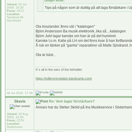
Dodger wrote:
Joined:
16 Jul
Tips på någon som är duktig på att laga förstärkare i 
2009, 16:20
Posts:
2072
Location:
Tjockhult 08
Stockholm
Ola Insulander..finns väl i "katalogen"
Björn Andersson Ba musik elektronik..lika så....katalogen
Björn Juhl lagar kanske om han är på det humöret.
Kanske t.o.m. Kalle på LH om det finns kvar å han fortfarande 
Å när en tänker på "gamla" reparatörer så Malte Sjöstrand..hö
Ola är bäst...
_________________
It´s all in the ears of the beholder
https://edlersrevolution.bandcamp.com/
08 Jul 2026, 17:38
Skavis
Re: Vem lagar förstärkare?
Annars har du Stefan Sköld på Ina Musikservice i Söderhamn
Joined:
10 Aug
2002, 10:34
Posts:
2276
Location:
Söderhamn