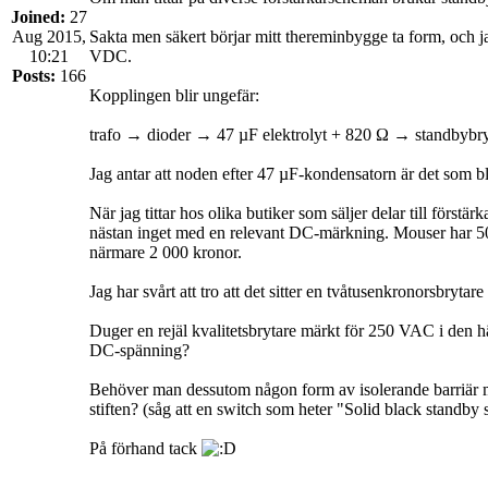
Joined:
27
Aug 2015,
Sakta men säkert börjar mitt thereminbygge ta form, och ja
10:21
VDC.
Posts:
166
Kopplingen blir ungefär:
trafo → dioder → 47 µF elektrolyt + 820 Ω → standbybryt
Jag antar att noden efter 47 µF-kondensatorn är det som b
När jag tittar hos olika butiker som säljer delar till förs
nästan inget med en relevant DC-märkning. Mouser har 500 
närmare 2 000 kronor.
Jag har svårt att tro att det sitter en tvåtusenkronorsbryta
Duger en rejäl kvalitetsbrytare märkt för 250 VAC i den hä
DC-spänning?
Behöver man dessutom någon form av isolerande barriär mel
stiften? (såg att en switch som heter "Solid black standby
På förhand tack