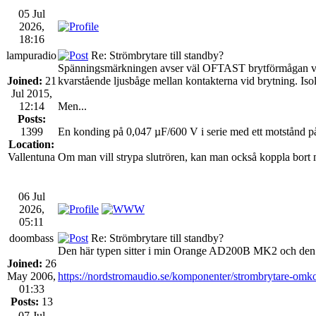
05 Jul
2026,
18:16
lampuradio
Re: Strömbrytare till standby?
Spänningsmärkningen avser väl OFTAST brytförmågan vid en 
Joined:
21
kvarstående ljusbåge mellan kontakterna vid brytning. Isol
Jul 2015,
12:14
Men...
Posts:
1399
En konding på 0,047 µF/600 V i serie med ett motstånd p
Location:
Vallentuna
Om man vill strypa slutrören, kan man också koppla bort m
06 Jul
2026,
05:11
doombass
Re: Strömbrytare till standby?
Den här typen sitter i min Orange AD200B MK2 och den 
Joined:
26
May 2006,
https://nordstromaudio.se/komponenter/strombrytare-o
01:33
Posts:
13
07 Jul