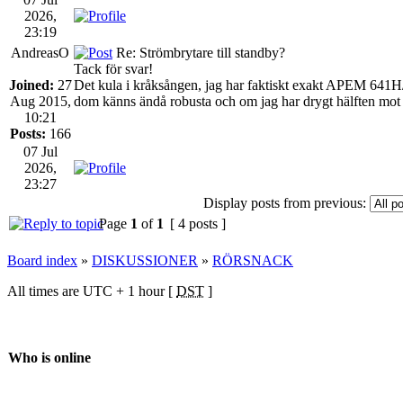
2026,
23:19
AndreasO
Re: Strömbrytare till standby?
Tack för svar!
Joined:
27
Det kula i kråksången, jag har faktiskt exakt APEM 641H
Aug 2015,
dom känns ändå robusta och om jag har drygt hälften mot 
10:21
Posts:
166
07 Jul
2026,
23:27
Display posts from previous:
Page
1
of
1
[ 4 posts ]
Board index
»
DISKUSSIONER
»
RÖRSNACK
All times are UTC + 1 hour [
DST
]
Who is online