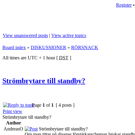
Register
View unanswered posts
|
View active topics
Board index
»
DISKUSSIONER
»
RÖRSNACK
All times are UTC + 1 hour [
DST
]
Strömbrytare till standby?
Page
1
of
1
[ 4 posts ]
Print view
Strömbrytare till standby?
Author
AndreasO
Strömbrytare till standby?
Om man tittar på diverse förstärkarscheman brukar standb