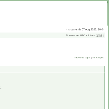
It is currently 07 Aug 2026, 10:04
All times are UTC + 1 hour [
DST
]
Previous topic
|
Next topic
C.