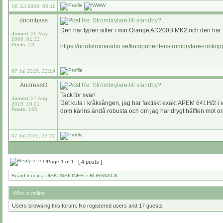
06 Jul 2026, 05:11
doombass
Re: Strömbrytare till standby?
Den här typen sitter i min Orange AD200B MK2 och den har 
Joined:
26 May
2006, 01:33
Posts:
13
https://nordstromaudio.se/komponenter/strombrytare-omko
07 Jul 2026, 23:19
AndreasO
Re: Strömbrytare till standby?
Tack för svar!
Joined:
27 Aug
Det kula i kråksången, jag har faktiskt exakt APEM 641H/2 i
2015, 10:21
Posts:
165
dom känns ändå robusta och om jag har drygt hälften mot or
07 Jul 2026, 23:27
Page
1
of
1
[ 4 posts ]
Board index
»
DISKUSSIONER
»
RÖRSNACK
Who is online
Users browsing this forum: No registered users and 17 guests