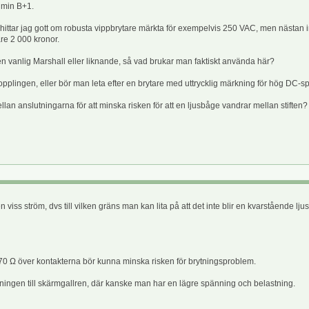
 min B+1.
rkare hittar jag gott om robusta vippbrytare märkta för exempelvis 250 VAC, men näst
are 2 000 kronor.
 i en vanlig Marshall eller liknande, så vad brukar man faktiskt använda här?
kopplingen, eller bör man leta efter en brytare med uttrycklig märkning för hög DC-
n anslutningarna för att minska risken för att en ljusbåge vandrar mellan stiften? 
s ström, dvs till vilken gräns man kan lita på att det inte blir en kvarstående lj
70 Ω över kontakterna bör kunna minska risken för brytningsproblem.
ningen till skärmgallren, där kanske man har en lägre spänning och belastning.