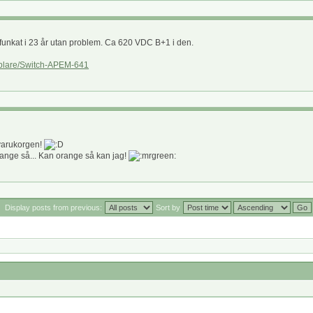
funkat i 23 år utan problem. Ca 620 VDC B+1 i den.
pplare/Switch-APEM-641
 varukorgen!
ange så... Kan orange så kan jag!
Display posts from previous:
Sort by