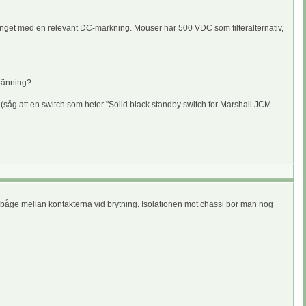
an inget med en relevant DC-märkning. Mouser har 500 VDC som filteralternativ,
spänning?
(såg att en switch som heter "Solid black standby switch for Marshall JCM
usbåge mellan kontakterna vid brytning. Isolationen mot chassi bör man nog