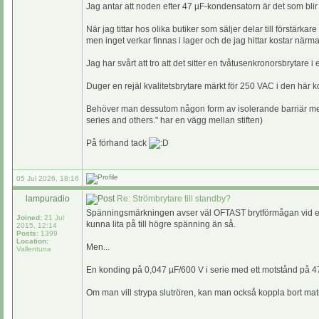
Jag antar att noden efter 47 µF-kondensatorn är det som blir
När jag tittar hos olika butiker som säljer delar till förstä
men inget verkar finnas i lager och de jag hittar kostar närm
Jag har svårt att tro att det sitter en tvåtusenkronorsbrytare
Duger en rejäl kvalitetsbrytare märkt för 250 VAC i den här 
Behöver man dessutom någon form av isolerande barriär mella
series and others." har en vägg mellan stiften)
På förhand tack
05 Jul 2026, 18:16
lampuradio
Re: Strömbrytare till standby?
Spänningsmärkningen avser väl OFTAST brytförmågan vid en vis
Joined:
21 Jul
kunna lita på till högre spänning än så.
2015, 12:14
Posts:
1399
Location:
Men...
Vallentuna
En konding på 0,047 µF/600 V i serie med ett motstånd på 4
Om man vill strypa slutrören, kan man också koppla bort mat