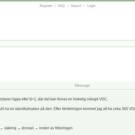
Register
•
FAQ
•
Search
•
Login
Message
ytaren ligga efter B+1, där det kan finnas en hiskelig mängd VDC.
vill ha en standbybrytare på den. Efter likriktningen kommer jag att ha cirka 360 VD
→ säkring → drossel → resten av filtreringen