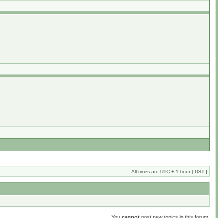
All times are UTC + 1 hour [
DST
]
You
cannot
post new topics in this forum