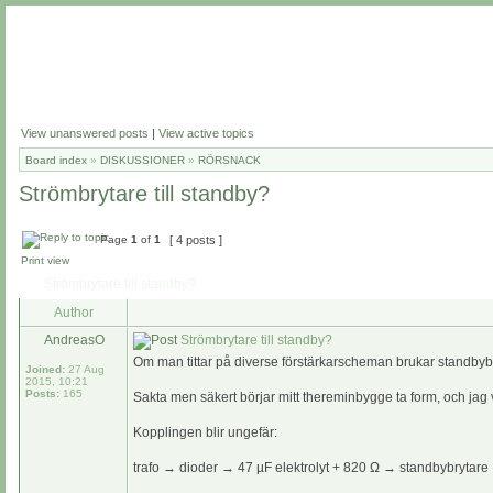
View unanswered posts
|
View active topics
Board index
»
DISKUSSIONER
»
RÖRSNACK
Strömbrytare till standby?
Page
1
of
1
[ 4 posts ]
Print view
Strömbrytare till standby?
Author
AndreasO
Strömbrytare till standby?
Om man tittar på diverse förstärkarscheman brukar standbybr
Joined:
27 Aug
2015, 10:21
Posts:
165
Sakta men säkert börjar mitt thereminbygge ta form, och jag 
Kopplingen blir ungefär:
trafo → dioder → 47 µF elektrolyt + 820 Ω → standbybrytare 