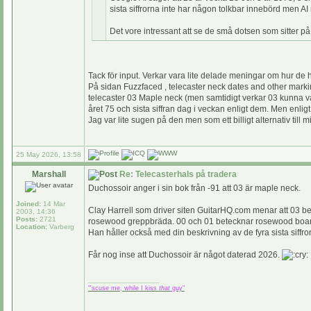
sista siffrorna inte har någon tolkbar innebörd men 
Det vore intressant att se de små dotsen som sitter p
Tack för input. Verkar vara lite delade meningar om hur de 
På sidan Fuzzfaced , telecaster neck dates and other mark
telecaster 03 Maple neck (men samtidigt verkar 03 kunna va
året 75 och sista siffran dag i veckan enligt dem. Men enlig
Jag var lite sugen på den men som ett billigt alternativ ti
25 May 2026, 13:58
Marshall
Re: Telecasterhals på tradera
Duchossoir anger i sin bok från -91 att 03 är maple neck.
Joined:
14 Mar
Clay Harrell som driver siten GuitarHQ.com menar att 03 b
2003, 14:36
Posts:
2721
rosewood greppbräda. 00 och 01 betecknar rosewood boa
Location:
Varberg
Han håller också med din beskrivning av de fyra sista siffro
Får nog inse att Duchossoir är något daterad 2026.
_________________
"'scuse me, while I kiss
that
guy"