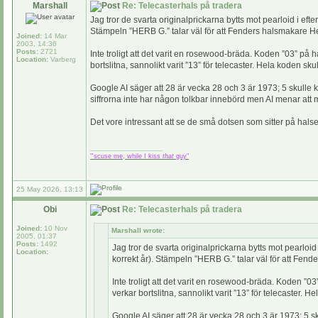
Marshall
Re: Telecasterhals på tradera
Jag tror de svarta originalprickarna bytts mot pearloid i ef
Stämpeln ”HERB G.” talar väl för att Fenders halsmakare H
Joined:
14 Mar
2003, 14:36
Posts:
2721
Inte troligt att det varit en rosewood-bräda. Koden ”03” på 
Location:
Varberg
bortslitna, sannolikt varit ”13” för telecaster. Hela koden sku
Google AI säger att 28 är vecka 28 och 3 är 1973; 5 skulle ko
siffrorna inte har någon tolkbar innebörd men AI menar att
Det vore intressant att se de små dotsen som sitter på hals
_________________
"'scuse me, while I kiss
that
guy"
25 May 2026, 13:13
Obi
Re: Telecasterhals på tradera
Joined:
10 Nov
Marshall wrote:
2005, 01:37
Posts:
1492
Jag tror de svarta originalprickarna bytts mot pearloi
Location:
korrekt år). Stämpeln ”HERB G.” talar väl för att Fen
Inte troligt att det varit en rosewood-bräda. Koden ”0
verkar bortslitna, sannolikt varit ”13” för telecaster. H
Google AI säger att 28 är vecka 28 och 3 är 1973; 5 sku