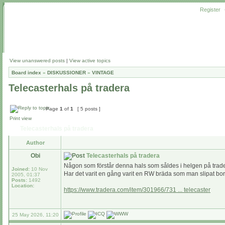
Register
View unanswered posts
|
View active topics
Board index
»
DISKUSSIONER
»
VINTAGE
Telecasterhals på tradera
Page
1
of
1
[ 5 posts ]
Print view
Telecasterhals på tradera
Author
Obi
Telecasterhals på tradera
Någon som förstår denna hals som såldes i helgen på trader
Joined:
10 Nov
Har det varit en gång varit en RW bräda som man slipat bor
2005, 01:37
Posts:
1492
Location:
https://www.tradera.com/item/301966/731 ... telecaster
25 May 2026, 11:20