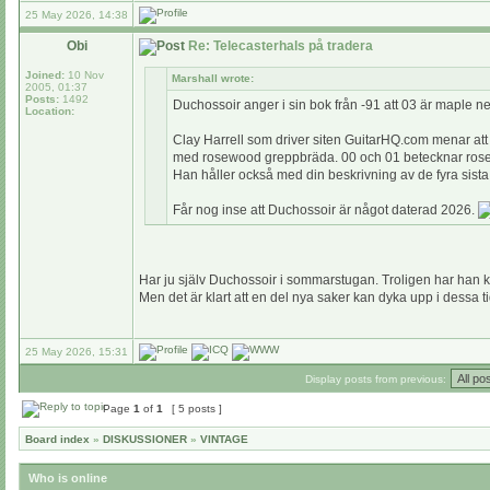
25 May 2026, 14:38
Obi
Re: Telecasterhals på tradera
Joined:
10 Nov
Marshall wrote:
2005, 01:37
Posts:
1492
Duchossoir anger i sin bok från -91 att 03 är maple ne
Location:
Clay Harrell som driver siten GuitarHQ.com menar att
med rosewood greppbräda. 00 och 01 betecknar ros
Han håller också med din beskrivning av de fyra sista 
Får nog inse att Duchossoir är något daterad 2026.
Har ju själv Duchossoir i sommarstugan. Troligen har han k
Men det är klart att en del nya saker kan dyka upp i dessa 
25 May 2026, 15:31
Display posts from previous:
Page
1
of
1
[ 5 posts ]
Board index
»
DISKUSSIONER
»
VINTAGE
Who is online