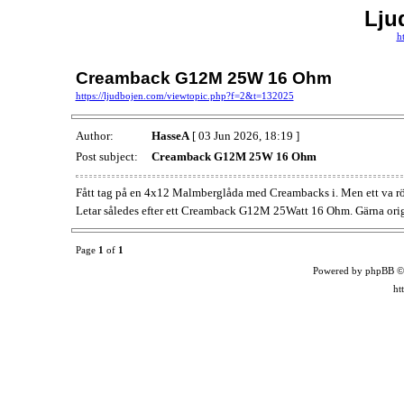
Lju
h
Creamback G12M 25W 16 Ohm
https://ljudbojen.com/viewtopic.php?f=2&t=132025
Author:
HasseA
[ 03 Jun 2026, 18:19 ]
Post subject:
Creamback G12M 25W 16 Ohm
Fått tag på en 4x12 Malmberglåda med Creambacks i. Men ett va rö
Letar således efter ett Creamback G12M 25Watt 16 Ohm. Gärna origi
Page
1
of
1
Powered by phpBB ©
ht