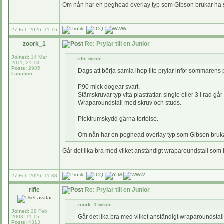
Om nån har en peghead overlay typ som Gibson brukar ha så
27 Feb 2026, 11:16
zoork_1
Re: Prylar till en Junior
Joined:
14 Mar
rifle wrote:
2011, 21:18
Posts:
2985
Dags att börja samla ihop lite prylar inför sommarens p
Location:
P90 mick dogear svart.
Stämskruvar typ vita plastrattar, single eller 3 i rad går
Wraparoundstall med skruv och studs.
Plektrumskydd gärna tortoise.
Om nån har en peghead overlay typ som Gibson brukar
Går det lika bra med vilket anständigt wraparoundstall som 
27 Feb 2026, 11:38
rifle
Re: Prylar till en Junior
zoork_1 wrote:
Joined:
28 Feb
Går det lika bra med vilket anständigt wraparoundstal
2003, 11:15
Posts:
4313