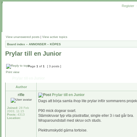
Register
View unanswered posts
|
View active topics
Board index
»
ANNONSER
»
KÖPES
Prylar till en Junior
Page
1
of
1
[ 3 posts ]
Print view
Prylar till en Junior
Author
rifle
Prylar till en Junior
Dags att börja samla ihop lite prylar inför sommarens projek
Joined:
28 Feb
P90 mick dogear svart.
2003, 11:15
Posts:
4313
Stämskruvar typ vita plastrattar, single eller 3 i rad går bra.
Location:
Wraparoundstall med skruv och studs.
Plektrumskydd gärna tortoise.