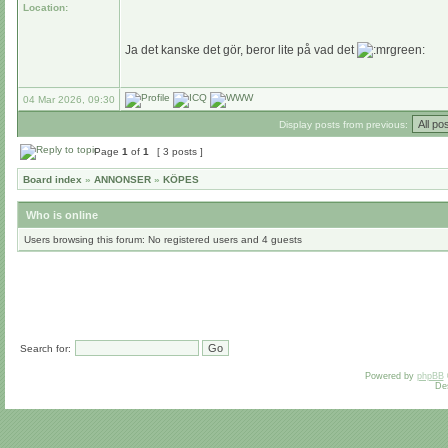
Location:
Ja det kanske det gör, beror lite på vad det
04 Mar 2026, 09:30
Display posts from previous:
Page
1
of
1
[ 3 posts ]
Board index
»
ANNONSER
»
KÖPES
Who is online
Users browsing this forum: No registered users and 4 guests
Search for:
Powered by
phpBB
De