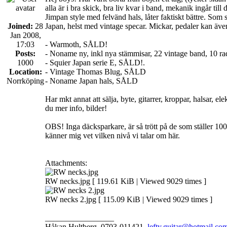
alla är i bra skick, bra liv kvar i band, mekanik ingår til
Jimpan style med felvänd hals, låter faktiskt bättre. Som sa
Joined:
28
Japan, helst med vintage specar. Mickar, pedaler kan även f
Jan 2008,
17:03
- Warmoth, SÅLD!
Posts:
- Noname ny, inkl nya stämmisar, 22 vintage band, 10 rad
1000
- Squier Japan serie E, SÅLD!.
Location:
- Vintage Thomas Blug, SÅLD
Norrköping
- Noname Japan hals, SÅLD
Har mkt annat att sälja, byte, gitarrer, kroppar, halsar, e
du mer info, bilder!
OBS! Inga däcksparkare, är så trött på de som ställer 10
känner mig vet vilken nivå vi talar om här.
Attachments:
RW necks.jpg [ 119.61 KiB | Viewed 9029 times ]
RW necks 2.jpg [ 115.09 KiB | Viewed 9029 times ]
_________________
Håkan Hultberg, 0703-011421,
lefty.guitar@hotmail.co