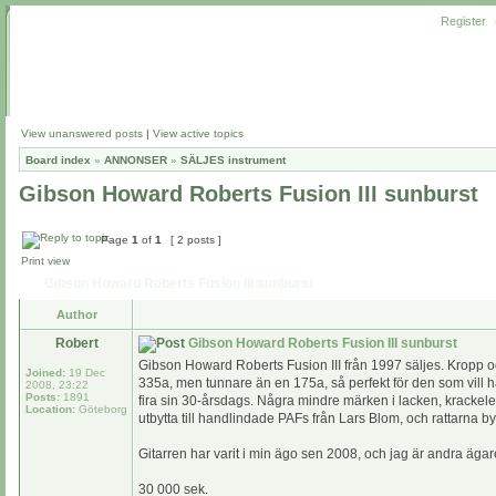
Register
View unanswered posts
|
View active topics
Board index
»
ANNONSER
»
SÄLJES instrument
Gibson Howard Roberts Fusion III sunburst
Page
1
of
1
[ 2 posts ]
Print view
Gibson Howard Roberts Fusion III sunburst
Author
Robert
Gibson Howard Roberts Fusion III sunburst
Gibson Howard Roberts Fusion III från 1997 säljes. Kropp oc
Joined:
19 Dec
335a, men tunnare än en 175a, så perfekt för den som vill ha et
2008, 23:22
Posts:
1891
fira sin 30-årsdags. Några mindre märken i lacken, krackele
Location:
Göteborg
utbytta till handlindade PAFs från Lars Blom, och rattarna bytt
Gitarren har varit i min ägo sen 2008, och jag är andra äga
30 000 sek.