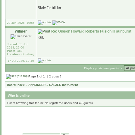
Skriv för bilder.
22 Jun 2026, 10:55
Wilmer
Re: Gibson Howard Roberts Fusion III sunburst
Kul.
Joined:
05 Jun
2013, 22:00
Posts:
463
Location:
Göteborg
17 Jul 2026, 10:40
Display posts from previous:
Page
1
of
1
[ 2 posts ]
Board index
»
ANNONSER
»
SÄLJES instrument
Who is online
Users browsing this forum: No registered users and 42 guests