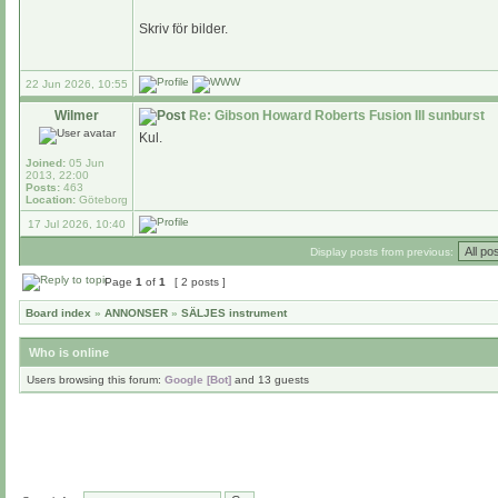
Skriv för bilder.
22 Jun 2026, 10:55
Wilmer
Re: Gibson Howard Roberts Fusion III sunburst
Kul.
Joined:
05 Jun
2013, 22:00
Posts:
463
Location:
Göteborg
17 Jul 2026, 10:40
Display posts from previous:
Page
1
of
1
[ 2 posts ]
Board index
»
ANNONSER
»
SÄLJES instrument
Who is online
Users browsing this forum:
Google [Bot]
and 13 guests