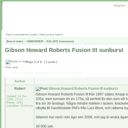
Register
View unanswered posts
|
View active topics
Board index
»
ANNONSER
»
SÄLJES instrument
Gibson Howard Roberts Fusion III sunburst
Page
1
of
1
[ 2 posts ]
Print view
Gibson Howard Roberts Fusion III sunburst
Author
Robert
Gibson Howard Roberts Fusion III sunburst
Gibson Howard Roberts Fusion III från 1997 säljes. Kropp oc
Joined:
19 Dec
335a, men tunnare än en 175a, så perfekt för den som vill ha et
2008, 23:22
Posts:
1891
fira sin 30-årsdags. Några mindre märken i lacken, krackele
Location:
Göteborg
utbytta till handlindade PAFs från Lars Blom, och rattarna bytt
Gitarren har varit i min ägo sen 2008, och jag är andra äga
30 000 sek.