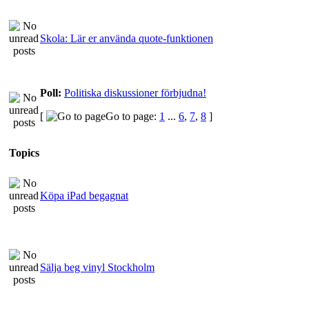
Skola: Lär er använda quote-funktionen
Poll:
Politiska diskussioner förbjudna!
[
Go to page:
1
...
6
,
7
,
8
]
Topics
Köpa iPad begagnat
Sälja beg vinyl Stockholm