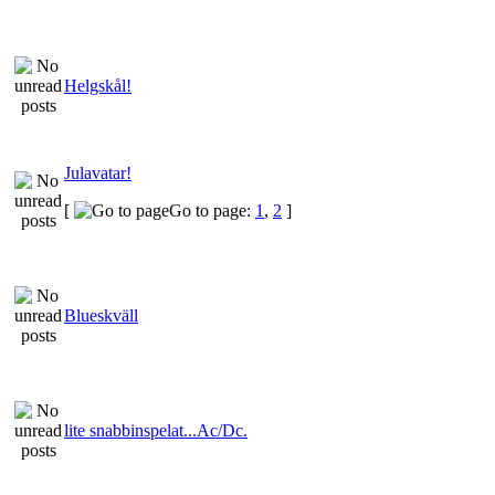
Helgskål!
Julavatar!
[
Go to page:
1
,
2
]
Blueskväll
lite snabbinspelat...Ac/Dc.