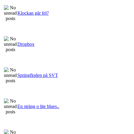
Klockan går fel?
Dropbox
Springfloden på SVT
En sträng o lite blues..