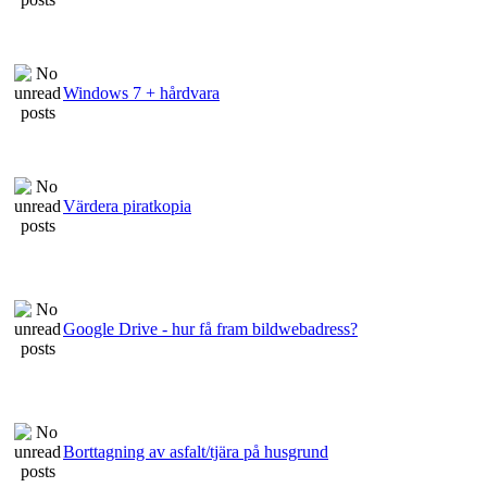
Windows 7 + hårdvara
Värdera piratkopia
Google Drive - hur få fram bildwebadress?
Borttagning av asfalt/tjära på husgrund