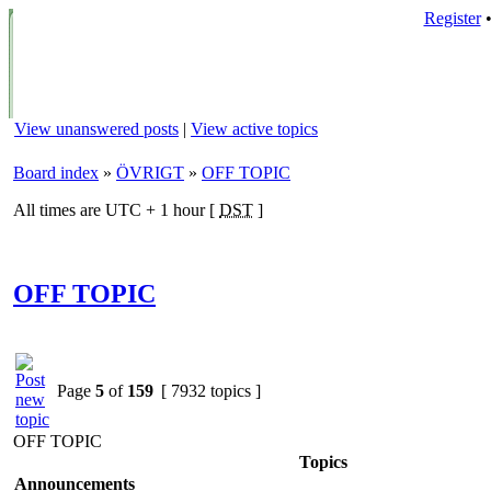
Register
View unanswered posts
|
View active topics
Board index
»
ÖVRIGT
»
OFF TOPIC
All times are UTC + 1 hour [
DST
]
OFF TOPIC
Page
5
of
159
[ 7932 topics ]
OFF TOPIC
Topics
Announcements