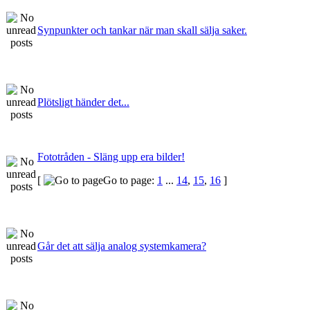
Synpunkter och tankar när man skall sälja saker.
Plötsligt händer det...
Fototråden - Släng upp era bilder!
[
Go to page:
1
...
14
,
15
,
16
]
Går det att sälja analog systemkamera?