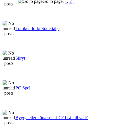
[
Go to page:
1
,
2
]
Trafiken förbi Södertälje
Skryt
PC Spel
Bygga eller köpa spel-PC? I så fall vad?