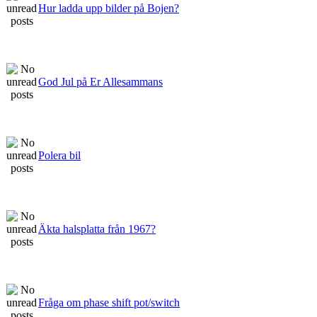
Hur ladda upp bilder på Bojen?
God Jul på Er Allesammans
Polera bil
Äkta halsplatta från 1967?
Fråga om phase shift pot/switch