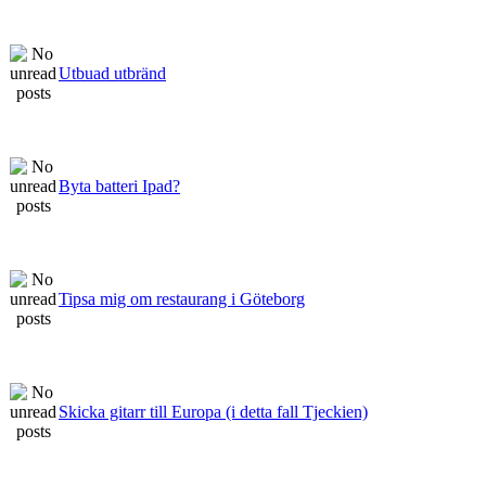
Utbuad utbränd
Byta batteri Ipad?
Tipsa mig om restaurang i Göteborg
Skicka gitarr till Europa (i detta fall Tjeckien)