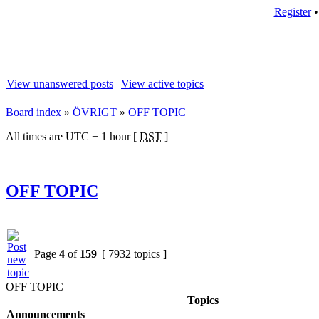
Register
View unanswered posts
|
View active topics
Board index
»
ÖVRIGT
»
OFF TOPIC
All times are UTC + 1 hour [
DST
]
OFF TOPIC
Page
4
of
159
[ 7932 topics ]
OFF TOPIC
Topics
Announcements