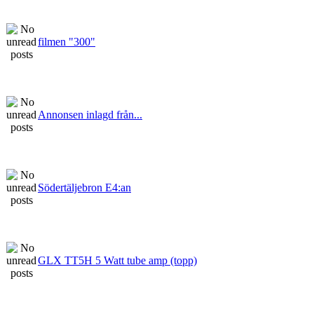
filmen "300"
Annonsen inlagd från...
Södertäljebron E4:an
GLX TT5H 5 Watt tube amp (topp)