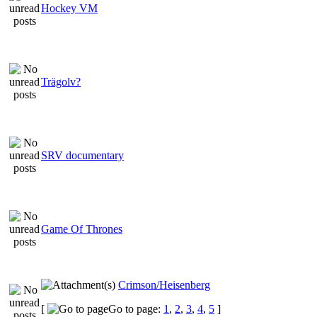
Hockey VM
Trägolv?
SRV documentary
Game Of Thrones
Crimson/Heisenberg
[
Go to page:
1
,
2
,
3
,
4
,
5
]