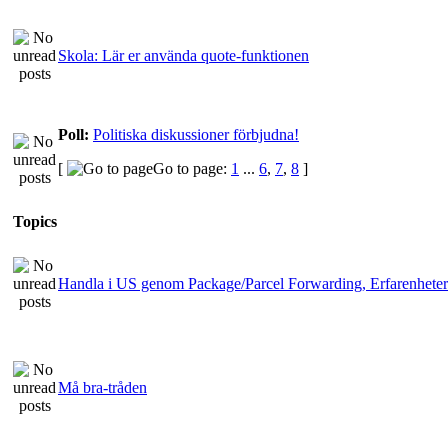
Skola: Lär er använda quote-funktionen
Poll:
Politiska diskussioner förbjudna!
[
Go to page:
1
...
6
,
7
,
8
]
Topics
Handla i US genom Package/Parcel Forwarding, Erfarenhete
Må bra-tråden