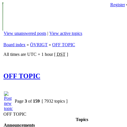
Register
View unanswered posts
|
View active topics
Board index
»
ÖVRIGT
»
OFF TOPIC
All times are UTC + 1 hour [
DST
]
OFF TOPIC
Page
3
of
159
[ 7932 topics ]
OFF TOPIC
Topics
Announcements