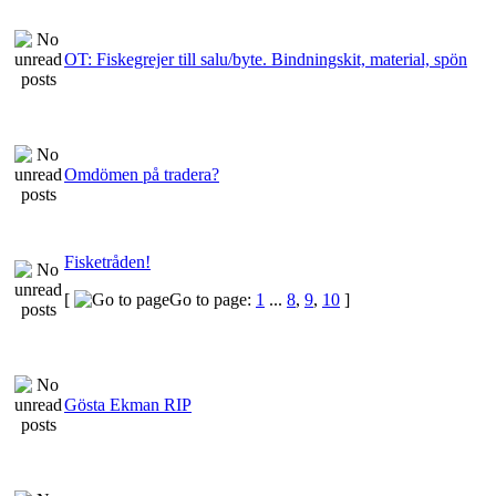
OT: Fiskegrejer till salu/byte. Bindningskit, material, spön
Omdömen på tradera?
Fisketråden!
[
Go to page:
1
...
8
,
9
,
10
]
Gösta Ekman RIP