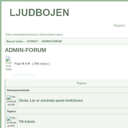
Register
View unanswered posts
|
View active topics
Board index
»
ÖVRIGT
»
ADMIN-FORUM
ADMIN-FORUM
Page
8
of
8
[ 396 topics ]
ADMIN-FORUM
Topics
Announcements
Skola: Lär er använda quote-funktionen
Topics
Till Admin