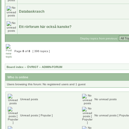
Databaskrasch
Ett rörforum här också kanske?
Display topics from previous:
Page
8
of
8
[ 396 topics ]
Board index
»
ÖVRIGT
»
ADMIN-FORUM
Who is online
Users browsing this forum: No registered users and 1 guest
Unread posts
No unread posts
Unread posts [ Popular ]
No unread posts [ Popular