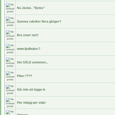
Nu Jävlar.. "Bytes"
Samma rubriker flera gånger?
Bra snurr nu!!!
www.ljudbojen.?
Om SÅLD annonser...
Pilen ????
Går inte att logga in
Fler inlägg per sida!