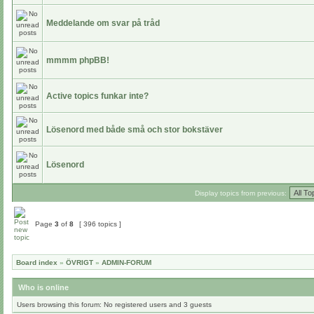
Meddelande om svar på tråd
mmmm phpBB!
Active topics funkar inte?
Lösenord med både små och stor bokstäver
Lösenord
Display topics from previous:
Page
3
of
8
[ 396 topics ]
Board index
»
ÖVRIGT
»
ADMIN-FORUM
Who is online
Users browsing this forum: No registered users and 3 guests