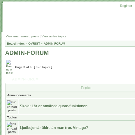
Register
View unanswered posts
|
View active topics
Board index
»
ÖVRIGT
»
ADMIN-FORUM
ADMIN-FORUM
Page
3
of
8
[ 396 topics ]
ADMIN-FORUM
Topics
Announcements
Skola: Lär er använda quote-funktionen
Topics
Ljudbojen är äldre än man tror. Vintage?