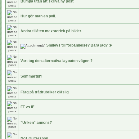
Bumpa utan att skriva ny post
Hur gör man en polL
Ändra tillåten maxstorlek på bilder.
Smileys till förbannelse? Bara jag? :P
Vart tog den alternativa layouten vägen ?
Sommartid?
Färg på trådrubriker oläslig
FF vs IE
"Unken" annons?
No1 Guitarshop