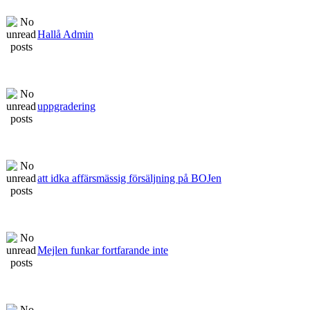
Hallå Admin
uppgradering
att idka affärsmässig försäljning på BOJen
Mejlen funkar fortfarande inte