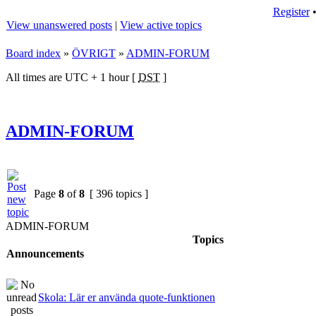
Register
View unanswered posts
|
View active topics
Board index
»
ÖVRIGT
»
ADMIN-FORUM
All times are UTC + 1 hour [
DST
]
ADMIN-FORUM
Page
8
of
8
[ 396 topics ]
ADMIN-FORUM
Topics
Announcements
Skola: Lär er använda quote-funktionen